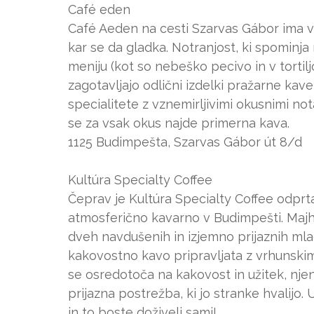
Café eden
Café Aeden na cesti Szarvas Gábor ima vs
kar se da gladka. Notranjost, ki spominja
meniju (kot so nebeško pecivo in v tortil
zagotavljajo odlični izdelki pražarne k
specialitete z vznemirljivimi okusnimi no
se za vsak okus najde primerna kava.
1125 Budimpešta, Szarvas Gábor út 8/d
Kultúra Specialty Coffee
Čeprav je Kultúra Specialty Coffee odprta
atmosferično kavarno v Budimpešti. Majhn
dveh navdušenih in izjemno prijaznih mlad
kakovostno kavo pripravljata z vrhunskim
se osredotoča na kakovost in užitek, nje
prijazna postrežba, ki jo stranke hvalijo.
in to boste doživeli sami!