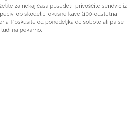
 želite za nekaj časa posedeti, privoščite sendvič iz
h peciv, ob skodelici okusne kave (100-odstotna
ena. Poskusite od ponedeljka do sobote ali pa se
 tudi na pekarno.