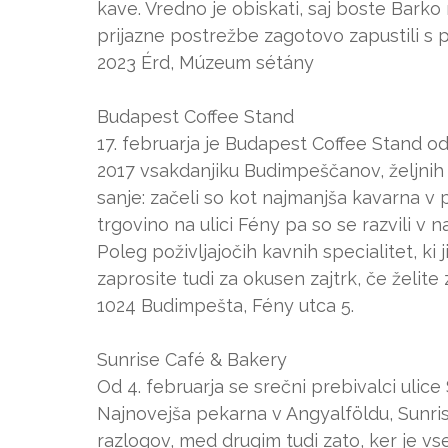
kave. Vredno je obiskati, saj boste Barko
prijazne postrežbe zagotovo zapustili s p
2023 Érd, Múzeum sétány
Budapest Coffee Stand
17. februarja je Budapest Coffee Stand odp
2017 vsakdanjiku Budimpeščanov, željnih od
sanje: začeli so kot najmanjša kavarna v p
trgovino na ulici Fény pa so se razvili v 
Poleg poživljajočih kavnih specialitet, ki
zaprosite tudi za okusen zajtrk, če želite 
1024 Budimpešta, Fény utca 5.
Sunrise Café & Bakery
Od 4. februarja se srečni prebivalci ulic
Najnovejša pekarna v Angyalföldu, Sunrise
razlogov, med drugim tudi zato, ker je v