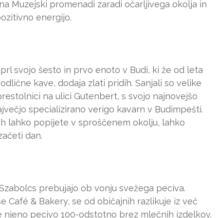
 na Muzejski promenadi zaradi očarljivega okolja in
ozitivno energijo.
rl svojo šesto in prvo enoto v Budi, ki že od leta
lične kave, dodaja zlati pridih. Sanjali so velike
restolnici na ulici Gutenbert, s svojo najnovejšo
največjo specializirano verigo kavarn v Budimpešti.
 jih lahko popijete v sproščenem okolju, lahko
začeti dan.
e Szabolcs prebujajo ob vonju svežega peciva.
 Café & Bakery, se od običajnih razlikuje iz več
se njeno pecivo 100-odstotno brez mlečnih izdelkov.