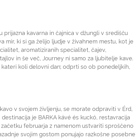
u prijazna kavarna in čajnica v džungli v središču
a mir, ki si ga želijo ljudje v živahnem mestu, kot je
alitet, aromatiziranih specialitet, čajev,
ajlov in še več, Journey ni samo za ljubitelje kave.
kateri koli delovni dan; odprti so ob ponedeljkih,
kavo v svojem življenju, se morate odpraviti v Érd,
destinacija je BARKA kávé és kuckó, restavracija
a v začetku februarja z namenom ustvariti sproščeno
enazadnje svojim gostom ponujajo razkošne posebne