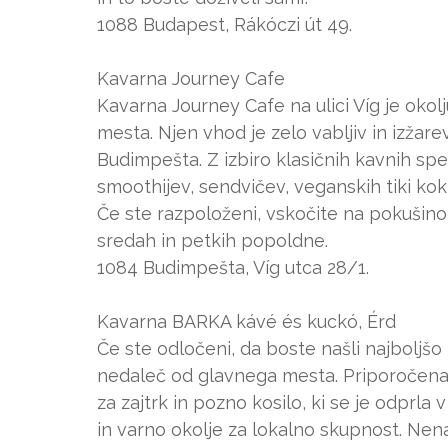
1088 Budapest, Rákóczi út 49.
Kavarna Journey Cafe
Kavarna Journey Cafe na ulici Víg je okolj
mesta. Njen vhod je zelo vabljiv in izžarev
Budimpešta. Z izbiro klasičnih kavnih speci
smoothijev, sendvičev, veganskih tiki kokt
Če ste razpoloženi, vskočite na pokušino 
sredah in petkih popoldne.
1084 Budimpešta, Víg utca 28/1.
Kavarna BARKA kávé és kuckó, Érd
Če ste odločeni, da boste našli najboljšo 
nedaleč od glavnega mesta. Priporočena 
za zajtrk in pozno kosilo, ki se je odprl
in varno okolje za lokalno skupnost. N