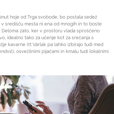
 minut hoje od Trga svobode, bo postala sedež
 v središču mesta ni ena od mnogih in to boste
ta. Deloma zato, ker v prostoru vlada sproščeno
vo, idealno tako za učenje kot za srečanja s
tje kavarne Itt Várlak pa lahko izbirajo tudi med
dviči, osvežilnimi pijačami in kmalu tudi lokalnimi