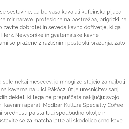
e sestavine, da bo vaša kava ali kofeinska pijača
 na mir narave, profesionalna postrežba, prigrizki na
jo zavite dobrote) in seveda kavno doživetje, ki ga
ave Herz. Newyorške in gvatemalske kavne
tami so pražene z različnimi postopki praženja, zato
 šele nekaj mesecev, jo mnogi že štejejo za najbolj
a kavarna na ulici Rákóczi út je uresničitev sanj
ih deklet, ki tega ne prepuščata naključju: svojo
i kavnimi aparati Modbar. Kultúra Specialty Coffee
ni prednosti pa sta tudi spodbudno okolje in
 Ustavite se za matcha latte ali skodelico črne kave