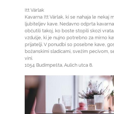
Itt Várlak
Kavarna Itt Várlak, ki se nahaja le nekaj
ljubiteljev kave. Nedavno odprta kavarna
občutili takoj, ko boste stopili skozi vra
vzdušje, ki je nujno potrebno za mirno ka
prijatelji. V ponudbi so posebne kave, gos
božanskimi sladicami, svežim pecivom, sen
vini.
1054 Budimpešta, Aulich utca 8.