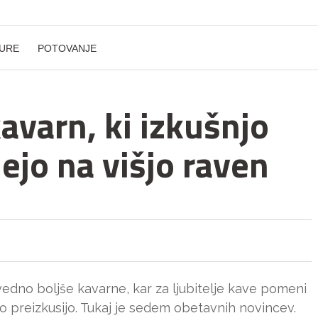
URE
POTOVANJE
avarn, ki izkušnjo
jejo na višjo raven
vedno boljše kavarne, kar za ljubitelje kave pomeni
ko preizkusijo. Tukaj je sedem obetavnih novincev.