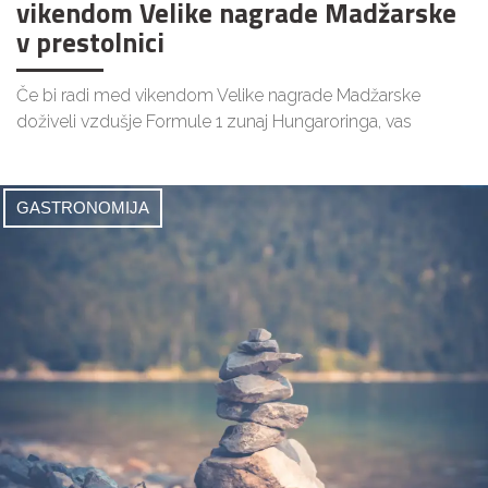
vikendom Velike nagrade Madžarske
v prestolnici
Če bi radi med vikendom Velike nagrade Madžarske
doživeli vzdušje Formule 1 zunaj Hungaroringa, vas
GASTRONOMIJA