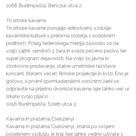
1068 Budimpešta, Benczúr utca 2.
Tri srbske kavarne
Tri srbske kavarne ponujajo edinstveno vzdušje
kavarniške kulture s preloma stoletja s sodobnim
pridihom. Poleg tedenskega menija za kosilo so na
voljo zajtrk, sendviči z žara in sveže pečeno pecivo ter
super program dejavnosti. Na voljo so javna in
strokovna predavanja, stalne umetniške razstave,
koncerti, literarni večeri, filmske projekcije in kvizi. Eno je
gotovo, s prvimi spomladanskimi sončnimi žarki se
odpravite na prijetno dvorišče kavarne, kjer lahko več ur
srkate svojo pijačo.
1056 Budimpešta, Szerb utca 3.
Kavarna in pražarna Csészényi
Kavarna in pražarna Csészényi, znana po svojem
posebnem vzdušju, je kraj, kjer lahko vedno uživate v