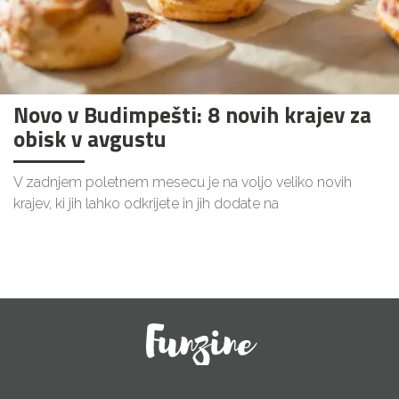
Novo v Budimpešti: 8 novih krajev za
obisk v avgustu
V zadnjem poletnem mesecu je na voljo veliko novih
krajev, ki jih lahko odkrijete in jih dodate na