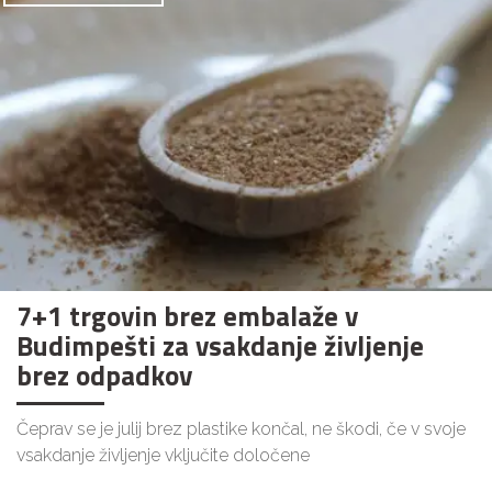
7+1 trgovin brez embalaže v
Budimpešti za vsakdanje življenje
brez odpadkov
Čeprav se je julij brez plastike končal, ne škodi, če v svoje
vsakdanje življenje vključite določene