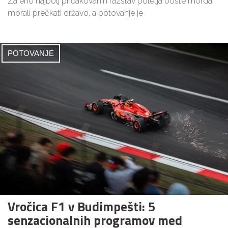
Za eno najbolj pričakovanih razstav poletja boste morda
morali prečkati državo, a potovanje je
POTOVANJE
Vročica F1 v Budimpešti: 5
senzacionalnih programov med