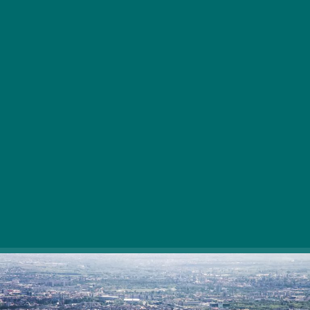
Kombinacijo okusnega peciva in dobre kave je težko
zamuditi, še posebej, če lahko v tem neprekosljivem
paru uživate v enem od naslednjih posebnih krajev.
Odkrijte manj znane draguljarne v Budimpešti!