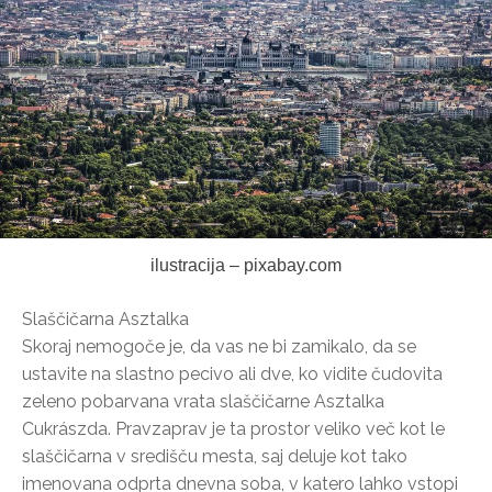
ilustracija – pixabay.com
Slaščičarna Asztalka
Skoraj nemogoče je, da vas ne bi zamikalo, da se
ustavite na slastno pecivo ali dve, ko vidite čudovita
zeleno pobarvana vrata slaščičarne Asztalka
Cukrászda. Pravzaprav je ta prostor veliko več kot le
slaščičarna v središču mesta, saj deluje kot tako
imenovana odprta dnevna soba, v katero lahko vstopi