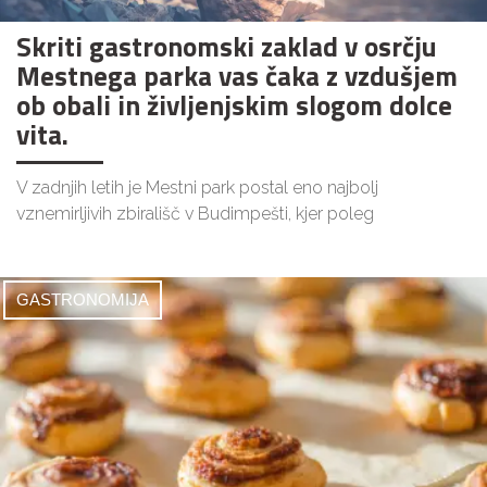
Skriti gastronomski zaklad v osrčju
Mestnega parka vas čaka z vzdušjem
ob obali in življenjskim slogom dolce
vita.
V zadnjih letih je Mestni park postal eno najbolj
vznemirljivih zbirališč v Budimpešti, kjer poleg
GASTRONOMIJA