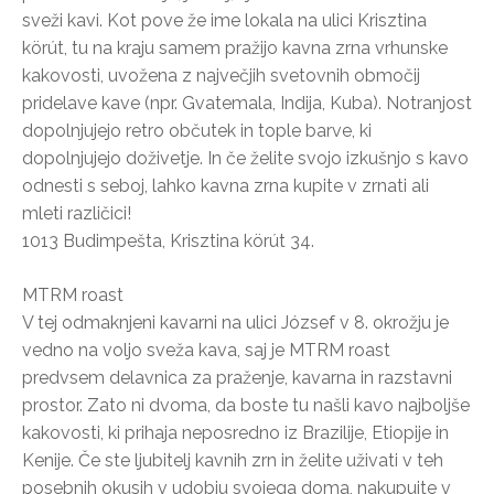
sveži kavi. Kot pove že ime lokala na ulici Krisztina
körút, tu na kraju samem pražijo kavna zrna vrhunske
kakovosti, uvožena z največjih svetovnih območij
pridelave kave (npr. Gvatemala, Indija, Kuba). Notranjost
dopolnjujejo retro občutek in tople barve, ki
dopolnjujejo doživetje. In če želite svojo izkušnjo s kavo
odnesti s seboj, lahko kavna zrna kupite v zrnati ali
mleti različici!
1013 Budimpešta, Krisztina körút 34.
MTRM roast
V tej odmaknjeni kavarni na ulici József v 8. okrožju je
vedno na voljo sveža kava, saj je MTRM roast
predvsem delavnica za praženje, kavarna in razstavni
prostor. Zato ni dvoma, da boste tu našli kavo najboljše
kakovosti, ki prihaja neposredno iz Brazilije, Etiopije in
Kenije. Če ste ljubitelj kavnih zrn in želite uživati v teh
posebnih okusih v udobju svojega doma, nakupujte v