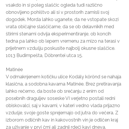
vsakdo in si poleg slaščic ogleda tudi različno
obnovljeno pohištvo ali si v prostorih zamisli svoj
dogodek. Morda lahko uganete, da ne vstopate skozi
vrata običajne slaščičarne, da se ob delavnikih med
štirimi stenami odvija eksperimentiranje, ob koncih
tedna pa lahko ob lepem vremenu za mizo na terasi v
prijetnem vzdušju poskusite najbolj okusne slaščice.
1013 Budimpešta, Döbrentei utca 15.
Matinée
V odmaknjenem kotičku ulice Kodály körönd se nahaja
klasična, a sodobna kavarna Matinée. Brez pretiravanja
lahko rečemo, da boste ob srečanju z enim od
posebnih draguljev soseske VI verjetno postali redni
obiskovalci, saj v kavarni, v kateri vedno vlada prijazno
vzdušje, svoje goste sprejemajo od jutra do večera. Z
izborom odličnih kav in kakovostnih vin je odličen kraj
za uživanje v prvi črni ali zadnji rdeči kavi dneva.