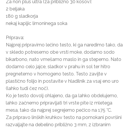
Za non plus ultra (za približno 30 kosov):
2 beljaka
180 g sladkorja
nekaj kapljic limoninega soka
Priprava:
Najprej pripravimo lečino testo, ki ga naredimo tako, da
v skledo potresemo obe vrsti moke, dodamo sodo
bikarbono, nato vmešamo maslo in ga stepemo. Nato
dodamo celo jajce, sladkor v prahu in sol ter hitro
pregnetemo v homogeno testo. Testo zavijte v
plastično folijo in postavite v hladilnik za vsaj eno uro
(lahko tudi čez noč).
Ko je testo dovolj ohlajeno, da ga lahko obdelujemo,
lahko začnemo pripravljati tri vrste pite iz mletega
mesa, tako da najprej segrejemo pečico na 175 °C.
Za pripravo linških kruhkov testo na pomokani površini
razvaljajte na debelino približno 3 mm, z izbranim