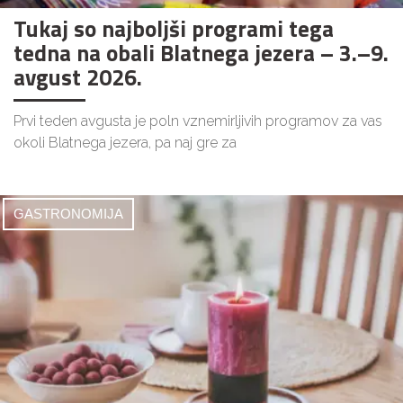
Tukaj so najboljši programi tega
tedna na obali Blatnega jezera – 3.–9.
avgust 2026.
Prvi teden avgusta je poln vznemirljivih programov za vas
okoli Blatnega jezera, pa naj gre za
GASTRONOMIJA