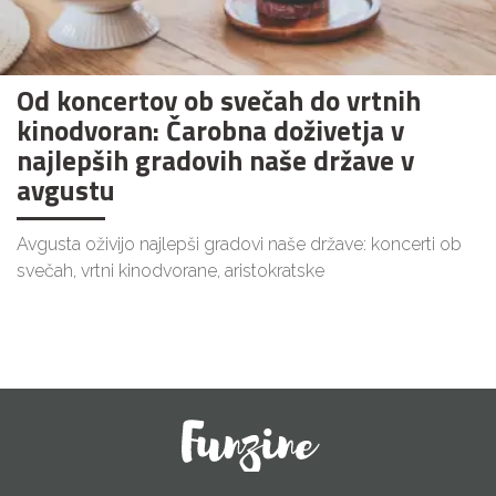
Od koncertov ob svečah do vrtnih
kinodvoran: Čarobna doživetja v
najlepših gradovih naše države v
avgustu
Avgusta oživijo najlepši gradovi naše države: koncerti ob
svečah, vrtni kinodvorane, aristokratske