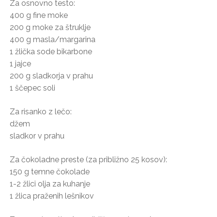
Za osnovno testo:
400 g fine moke
200 g moke za štruklje
400 g masla/margarina
1 žlička sode bikarbone
1 jajce
200 g sladkorja v prahu
1 ščepec soli
Za risanko z lečo:
džem
sladkor v prahu
Za čokoladne preste (za približno 25 kosov):
150 g temne čokolade
1-2 žlici olja za kuhanje
1 žlica praženih lešnikov