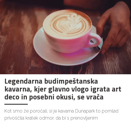
Legendarna budimpeštanska
kavarna, kjer glavno vlogo igrata art
deco in posebni okusi, se vrača
Kot smo že poročali, si je kavarna Dunapark to pomlad
privoščila kratek odmor, da bi s prenovljenim