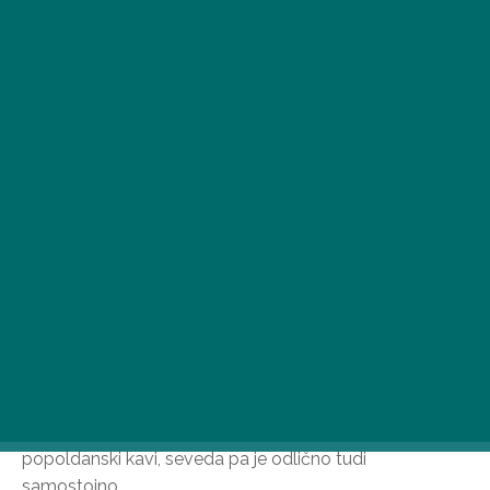
Ne glede na to, ali zabavate goste ali pa ste se
odpravili na družinsko kosilo ob koncu tedna, boste
navdušeni nad tem izborom drobtinic, za pripravo
katerih potrebujete le preprosto testo. Hitro in
enostavno pripravljeno pecivo je odlična priloga k
popoldanski kavi, seveda pa je odlično tudi
samostojno.