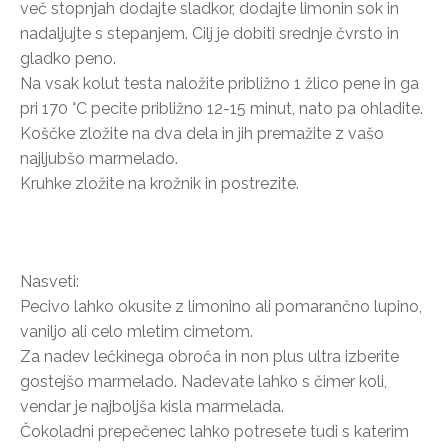
več stopnjah dodajte sladkor, dodajte limonin sok in
nadaljujte s stepanjem. Cilj je dobiti srednje čvrsto in
gladko peno.
Na vsak kolut testa naložite približno 1 žlico pene in ga
pri 170 °C pecite približno 12-15 minut, nato pa ohladite.
Koščke zložite na dva dela in jih premažite z vašo
najljubšo marmelado.
Kruhke zložite na krožnik in postrezite.
Nasveti:
Pecivo lahko okusite z limonino ali pomarančno lupino,
vaniljo ali celo mletim cimetom.
Za nadev lečkinega obroča in non plus ultra izberite
gostejšo marmelado. Nadevate lahko s čimer koli,
vendar je najboljša kisla marmelada.
Čokoladni prepečenec lahko potresete tudi s katerim