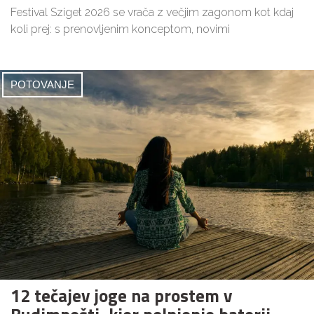
Festival Sziget 2026 se vrača z večjim zagonom kot kdaj
koli prej: s prenovljenim konceptom, novimi
POTOVANJE
12 tečajev joge na prostem v