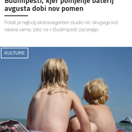
Budimpešti, kjer polnjenje baterij
avgusta dobi nov pomen
Poleti je najbolj ekstravaganten studio nič drugega kot
narava sama, zato se v Budimpešti začenjajo
KULTURE