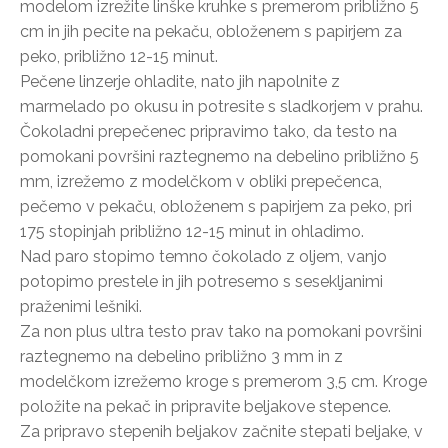
modelom izrežite linške kruhke s premerom približno 5
cm in jih pecite na pekaču, obloženem s papirjem za
peko, približno 12-15 minut.
Pečene linzerje ohladite, nato jih napolnite z
marmelado po okusu in potresite s sladkorjem v prahu.
Čokoladni prepečenec pripravimo tako, da testo na
pomokani površini raztegnemo na debelino približno 5
mm, izrežemo z modelčkom v obliki prepečenca,
pečemo v pekaču, obloženem s papirjem za peko, pri
175 stopinjah približno 12-15 minut in ohladimo.
Nad paro stopimo temno čokolado z oljem, vanjo
potopimo prestele in jih potresemo s sesekljanimi
praženimi lešniki.
Za non plus ultra testo prav tako na pomokani površini
raztegnemo na debelino približno 3 mm in z
modelčkom izrežemo kroge s premerom 3,5 cm. Kroge
položite na pekač in pripravite beljakove stepence.
Za pripravo stepenih beljakov začnite stepati beljake, v