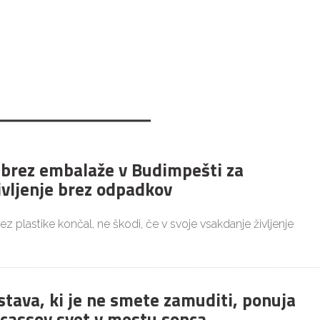
 brez embalaže v Budimpešti za
ivljenje brez odpadkov
brez plastike končal, ne škodi, če v svoje vsakdanje življenje
stava, ki je ne smete zamuditi, ponuja
icassov svet v mestu sonca