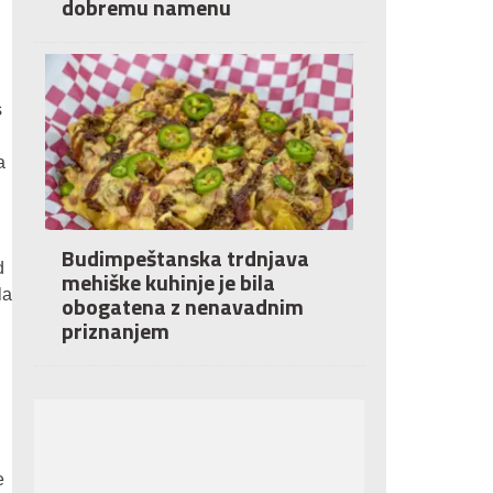
dobremu namenu
s
a
Budimpeštanska trdnjava
d
mehiške kuhinje je bila
la
obogatena z nenavadnim
priznanjem
e