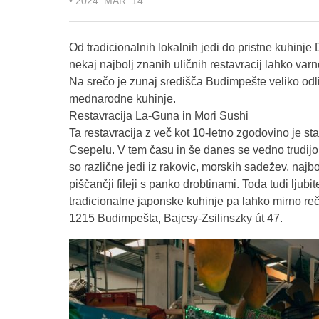
•
2024. MAR. 14.
Od tradicionalnih lokalnih jedi do pristne kuhinj
nekaj najbolj znanih uličnih restavracij lahko va
Na srečo je zunaj središča Budimpešte veliko odli
mednarodne kuhinje.
Restavracija La-Guna in Mori Sushi
Ta restavracija z več kot 10-letno zgodovino je sta
Csepelu. V tem času in še danes se vedno trudijo, 
so različne jedi iz rakovic, morskih sadežev, najbo
piščančji fileji s panko drobtinami. Toda tudi ljubit
tradicionalne japonske kuhinje pa lahko mirno re
1215 Budimpešta, Bajcsy-Zsilinszky út 47.