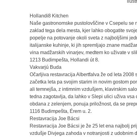
ilus
Hollandi8 Kitchen
Naše gastronomske pustolovščine v Csepelu se ne k
zaklad tega dela mesta, kjer lahko obogatite svoj
popelje na potovanje okoli sveta z najboljšimi je
italijanske kuhinje, ki jih spremljajo znane mad
vina madžarskih vinarjev, medtem ko uživate v sl
1213 Budimpešta, Hollandi út 8.
Vakvarjú Buda
Očarljiva restavracija Albertfalva že od leta 2008
začetka leta pa svojim starim in novim gostom pon
ali temnejša, z intimnim vzdušjem, klavirskim sa
tedna zagotavlja, da lahko v Slepi ulici uživa vsa 
obdana z zelenjem, ponuja priložnost, da se prep
1116 Budimpešta, Érem u. 2.
Restavracija Joe Bácsi
Restavracija Joe Bácsi je že 25 let ena najbolj pri
vzdušje Divjega zahoda v notranjosti z udobnim de