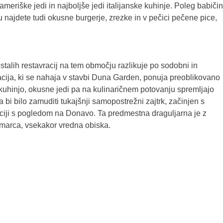
ameriške jedi in najboljše jedi italijanske kuhinje. Poleg babiči
u najdete tudi okusne burgerje, zrezke in v pečici pečene pice,
stalih restavracij na tem območju razlikuje po sodobni in
racija, ki se nahaja v stavbi Duna Garden, ponuja preoblikovano
hinjo, okusne jedi pa na kulinaričnem potovanju spremljajo
 bi bilo zamuditi tukajšnji samopostrežni zajtrk, začinjen s
vraciji s pogledom na Donavo. Ta predmestna draguljarna je z
 marca, vsekakor vredna obiska.