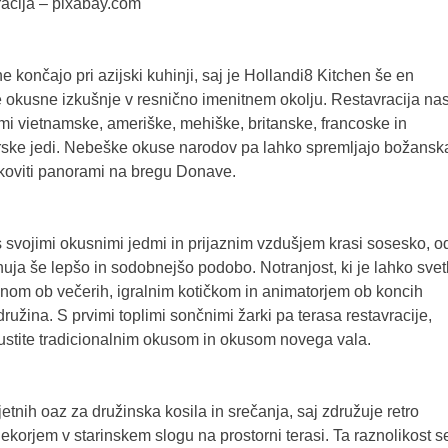
tracija – pixabay.com
ončajo pri azijski kuhinji, saj je Hollandi8 Kitchen še en
e okusne izkušnje v resnično imenitnem okolju. Restavracija na
dmi vietnamske, ameriške, mehiške, britanske, francoske in
žarske jedi. Nebeške okuse narodov pa lahko spremljajo božansk
ikoviti panorami na bregu Donave.
 s svojimi okusnimi jedmi in prijaznim vzdušjem krasi sosesko, o
uja še lepšo in sodobnejšo podobo. Notranjost, ki je lahko svet
lonom ob večerih, igralnim kotičkom in animatorjem ob koncih
družina. S prvimi toplimi sončnimi žarki pa terasa restavracije,
ustite tradicionalnim okusom in okusom novega vala.
jetnih oaz za družinska kosila in srečanja, saj združuje retro
korjem v starinskem slogu na prostorni terasi. Ta raznolikost s