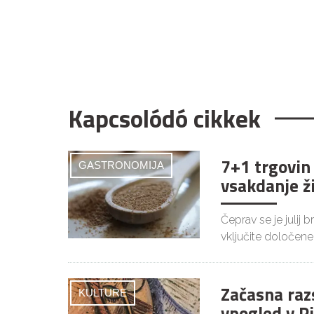
Kapcsolódó cikkek
7+1 trgovin
GASTRONOMIJA
vsakdanje ž
Čeprav se je julij 
vključite določene
Začasna raz
KULTURE
vpogled v P