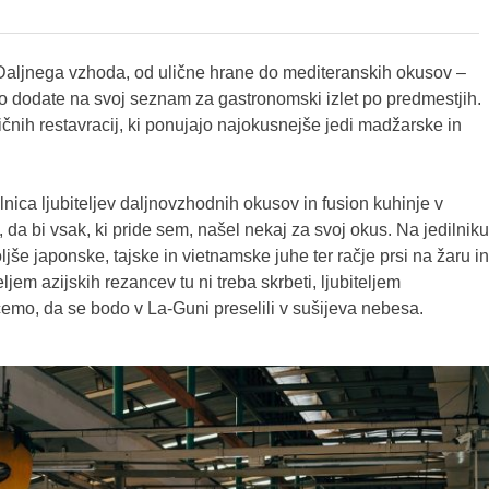
e Daljnega vzhoda, od ulične hrane do mediteranskih okusov –
rno dodate na svoj seznam za gastronomski izlet po predmestjih.
čnih restavracij, ki ponujajo najokusnejše jedi madžarske in
lnica ljubiteljev daljnovzhodnih okusov in fusion kuhinje v
da bi vsak, ki pride sem, našel nekaj za svoj okus. Na jedilniku
ljše japonske, tajske in vietnamske juhe ter račje prsi na žaru in
eljem azijskih rezancev tu ni treba skrbeti, ljubiteljem
čemo, da se bodo v La-Guni preselili v sušijeva nebesa.