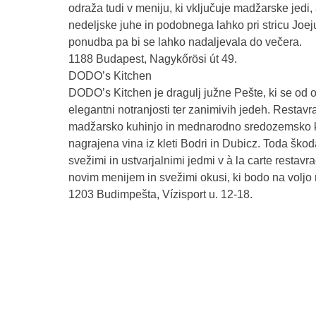
odraža tudi v meniju, ki vključuje madžarske jedi, 
nedeljske juhe in podobnega lahko pri stricu Joej
ponudba pa bi se lahko nadaljevala do večera.
1188 Budapest, Nagykőrösi út 49.
DODO’s Kitchen
DODO’s Kitchen je dragulj južne Pešte, ki se od o
elegantni notranjosti ter zanimivih jedeh. Restav
madžarsko kuhinjo in mednarodno sredozemsko ku
nagrajena vina iz kleti Bodri in Dubicz. Toda škoda
svežimi in ustvarjalnimi jedmi v à la carte resta
novim menijem in svežimi okusi, ki bodo na voljo
1203 Budimpešta, Vízisport u. 12-18.