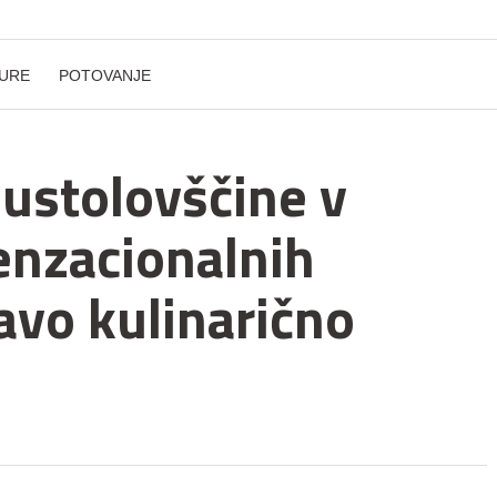
URE
POTOVANJE
ustolovščine v
enzacionalnih
ravo kulinarično