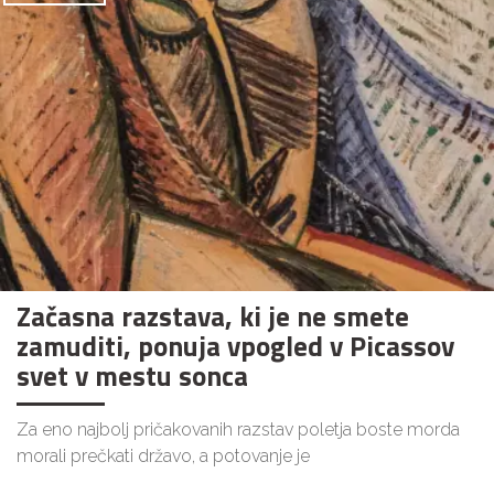
Začasna razstava, ki je ne smete
zamuditi, ponuja vpogled v Picassov
svet v mestu sonca
Za eno najbolj pričakovanih razstav poletja boste morda
morali prečkati državo, a potovanje je