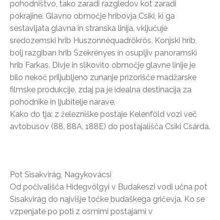
pohodništvo, tako zaradi razgledov kot zaradi
pokrajine. Glavno območje hribovja Csíki, ki ga
sestavljata glavna in stranska linija, vključuje
sredozemski hrib Huszonnéquadrökrös, Konjski hrib,
bolj razgiban hrib Szekrényes in osupljiv panoramski
hrib Farkas. Divje in slikovito območje glavne linije je
bilo nekoč priljubljeno zunanje prizorišče madžarske
filmske produkcije, zdaj pa je idealna destinacija za
pohodnike in ljubitelje narave.
Kako do tja: z železniške postaje Kelenföld vozi več
avtobusov (88, 88A, 188E) do postajališča Csiki Csárda.
Pot Sisakvirág, Nagykovácsi
Od počivališča Hidegvölgyi v Budakeszi vodi učna pot
Sisakvirág do najvišje točke budaškega gričevja. Ko se
vzpenjate po poti z osmimi postajami v