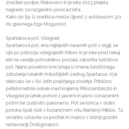
značilen podpis Makovecz in je leta 2023 prejela
nagrado za razgledno ploščad leta.
Kako do tja: iz središča mesta Újpest z avtobusom 321
do glavnega trga Mogyoród
Spartakova pot, Višegrad
Spartakova pot, ena najlepših naravnih poti v regiji, se
vije po pobočju višegrajskih hribov in je šele pred nekaj
leti na veselje pohodnikov postala zakonita turistična
pot. Njeno posebno ime izhaja iz imena turističnega
združenja lokalnih industrijskih zadrug Spartacus, ki je
delovalo še v 60. letih prejšnjega stoletja. Približno
petkilometrski odsek med krajema Pilisszentlászló in
Visegrád je lahek pohod z jasnimi in jasno označenimi
potmi ter čudovito panoramo. Pot se konča v dolini
potoka Apát-kúti v botaničnem vrtu Bertényi Miklós. Tu
se lahko ustavite za počitek in malico v bližnji gozdni
restavraciji Ördögmalom.