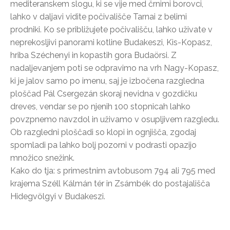
mediteranskem slogu, ki se vije med črnimi borovci,
lahko v daljavi vidite počivališče Tarnai z belimi
prodniki. Ko se približujete počivališču, lahko uživate v
neprekosljivi panorami kotline Budakeszi, Kis-Kopasz,
hriba Széchenyi in kopastih gora Budaörsi. Z
nadaljevanjem poti se odpravimo na vrh Nagy-Kopasz,
ki je jalov samo po imenu, saj je izbočena razgledna
ploščad Pál Csergezán skoraj nevidna v gozdičku
dreves, vendar se po njenih 100 stopnicah lahko
povzpnemo navzdol in uživamo v osupljivem razgledu.
Ob razgledni ploščadi so klopi in ognjišča, zgodaj
spomladi pa lahko bolj pozorni v podrasti opazijo
množico snežink.
Kako do tja: s primestnim avtobusom 794 ali 795 med
krajema Széll Kálmán tér in Zsámbék do postajališča
Hidegvölgyi v Budakeszi.