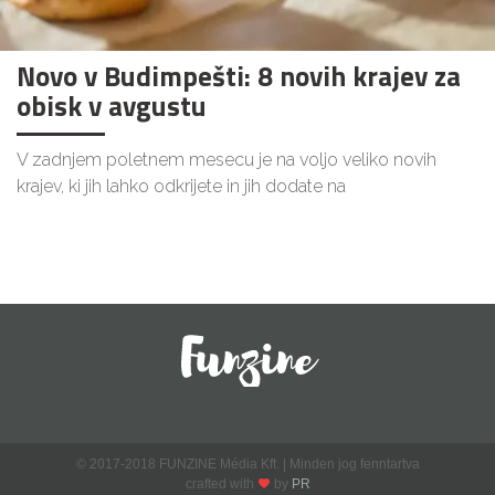
Novo v Budimpešti: 8 novih krajev za
obisk v avgustu
V zadnjem poletnem mesecu je na voljo veliko novih
krajev, ki jih lahko odkrijete in jih dodate na
© 2017-2018 FUNZINE Média Kft. | Minden jog fenntartva
crafted with
by
PR