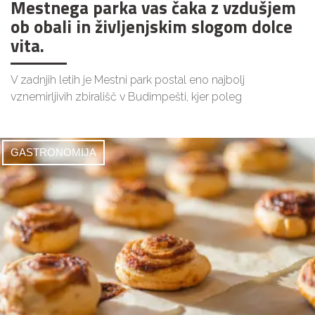
Mestnega parka vas čaka z vzdušjem
ob obali in življenjskim slogom dolce
vita.
V zadnjih letih je Mestni park postal eno najbolj
vznemirljivih zbirališč v Budimpešti, kjer poleg
GASTRONOMIJA