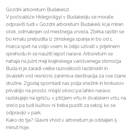
Gozdni arboretum Budakeszi
V počivališče Hidegvölgyi v Budakešiju se morate
odpraviti tudi v Gozdni arboretum Budakeši, ki je miren
otok, odmaknjen od mestnega vrveža. Zbirka rastlin se
bo kmalu prebudila iz zimskega spanja in bo od 1.
marca spet na voljo vsem, ki želijo uživati v prijetnem
sprehodu in se naužiti lepot narave. Arboretum se
nahaja na južni meji krajinskega varstvenega območja
Buda in je zaradi velike raznolikosti rastlinskih in
živalskih vrst resnično zanimiva destinacija za vse člane
družine. Zgodaj spomladi nas polja snežink in krokusov
privabijo na prosto, mlajši otroci pa lahko naravo
raziskujejo na igrišču, v ptičjem vrtu in živalskem vrtu, na
srečo pa tudi kužkov ni treba pustiti za seboj, ko se
odpravijo v park.
Kako do tja? Glavni vhod v arboretum je oddaljen 5
minut hoje.