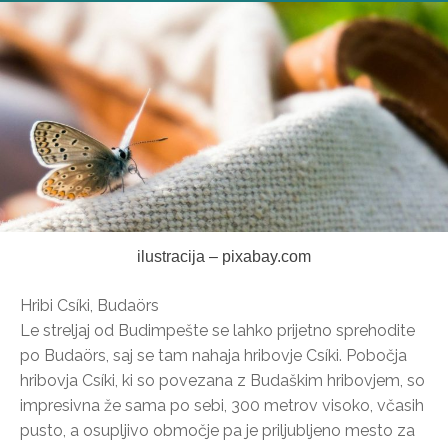
ilustracija – pixabay.com
Hribi Csíki, Budaörs
Le streljaj od Budimpešte se lahko prijetno sprehodite
po Budaörs, saj se tam nahaja hribovje Csíki. Pobočja
hribovja Csíki, ki so povezana z Budaškim hribovjem, so
impresivna že sama po sebi, 300 metrov visoko, včasih
pusto, a osupljivo območje pa je priljubljeno mesto za