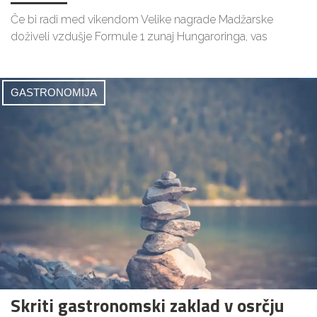
Če bi radi med vikendom Velike nagrade Madžarske
doživeli vzdušje Formule 1 zunaj Hungaroringa, vas
GASTRONOMIJA
Skriti gastronomski zaklad v osrčju