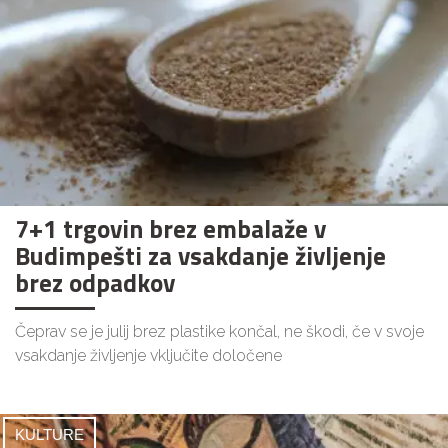
7+1 trgovin brez embalaže v
Budimpešti za vsakdanje življenje
brez odpadkov
Čeprav se je julij brez plastike končal, ne škodi, če v svoje
vsakdanje življenje vključite določene
KULTURE