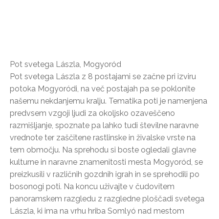
Pot svetega Lászla, Mogyoród
Pot svetega Lászla z 8 postajami se začne pri izviru
potoka Mogyoródi, na več postajah pa se poklonite
našemu nekdanjemu kralju. Tematika poti je namenjena
predvsem vzgoji ljudi za okoljsko ozaveščeno
razmišljanje, spoznate pa lahko tudi številne naravne
vrednote ter zaščitene rastlinske in živalske vrste na
tem območju. Na sprehodu si boste ogledali glavne
kulturne in naravne znamenitosti mesta Mogyoród, se
preizkusili v različnih gozdnih igrah in se sprehodili po
bosonogi poti. Na koncu uživajte v čudovitem
panoramskem razgledu z razgledne ploščadi svetega
Lászla, ki ima na vrhu hriba Somlyó nad mestom