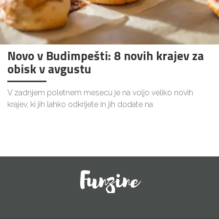
Novo v Budimpešti: 8 novih krajev za
obisk v avgustu
V zadnjem poletnem mesecu je na voljo veliko novih
krajev, ki jih lahko odkrijete in jih dodate na