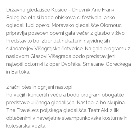
Državno gledališče Košice – Dnevnik Ane Frank
Poleg baleta si bodo obiskovalci festivala lahko
ogledali tudi opero. Moravsko gledališče Olomouc
pripravlja poseben operni gala večer z glasbo v živo.
Predstavilo bo izbor del nekaterih najvidnejših
skladateljev Višegrajske četverice. Na gala programu z
naslovom Glasovi Višegrada bodo predstavljeni
najlepši odlomki iz oper Dvořáka, Smetane, Goreckega
in Bartóka.
Zračni ples in ognjeni nastopi
Po večjih koncertih večera bodo program obogatile
predstave uličnega gledališča. Nastopila bo skupina
The Travellers poljskega gledališča Teatr Akt z liki,
oblečenimi v neverjetne steampunkovske kostume in
kolesarska vozila.