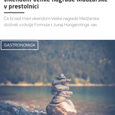
v prestolnici
Če bi radi med vikendom Velike nagrade Madžarske
doživeli vzdušje Formule 1 zunaj Hungaroringa, vas
GASTRONOMIJA