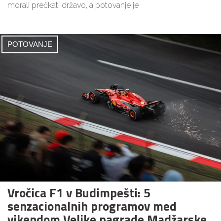
morali prečkati državo, a potovanje je
POTOVANJE
Vročica F1 v Budimpešti: 5
senzacionalnih programov med
vikendom Velike nagrade Madžarske