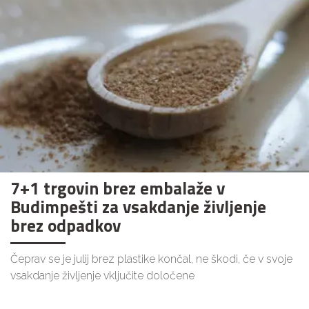
7+1 trgovin brez embalaže v
Budimpešti za vsakdanje življenje
brez odpadkov
Čeprav se je julij brez plastike končal, ne škodi, če v svoje
vsakdanje življenje vključite določene