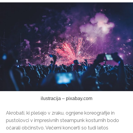
ilustracija – pixabay.com
Akrobati, ki plešejo v zraku, ognjene koreografije in
pustolovci v impresivnih steampunk kostumih bodo
očarali občinstvo. Večerni koncerti so tudi letos