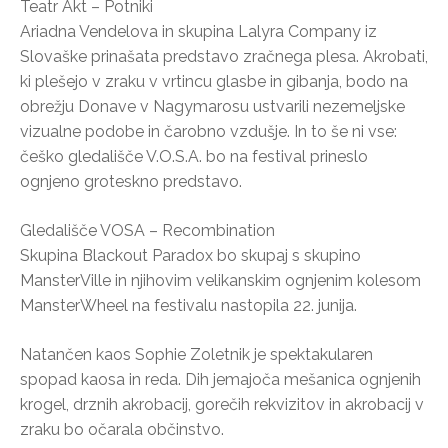
Teatr Akt – Potniki
Ariadna Vendelova in skupina Lalyra Company iz
Slovaške prinašata predstavo zračnega plesa. Akrobati,
ki plešejo v zraku v vrtincu glasbe in gibanja, bodo na
obrežju Donave v Nagymarosu ustvarili nezemeljske
vizualne podobe in čarobno vzdušje. In to še ni vse:
češko gledališče V.O.S.A. bo na festival prineslo
ognjeno groteskno predstavo.
Gledališče VOSA – Recombination
Skupina Blackout Paradox bo skupaj s skupino
MansterVille in njihovim velikanskim ognjenim kolesom
MansterWheel na festivalu nastopila 22. junija.
Natančen kaos Sophie Zoletnik je spektakularen
spopad kaosa in reda. Dih jemajoča mešanica ognjenih
krogel, drznih akrobacij, gorečih rekvizitov in akrobacij v
zraku bo očarala občinstvo.