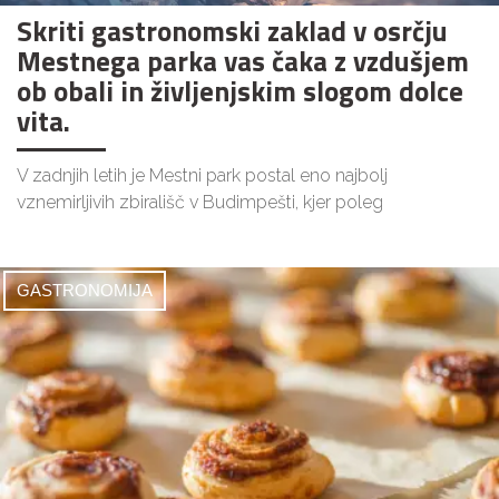
Skriti gastronomski zaklad v osrčju
Mestnega parka vas čaka z vzdušjem
ob obali in življenjskim slogom dolce
vita.
V zadnjih letih je Mestni park postal eno najbolj
vznemirljivih zbirališč v Budimpešti, kjer poleg
GASTRONOMIJA