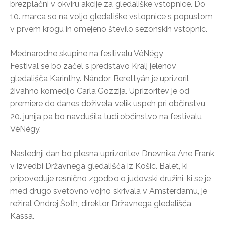
brezplačni v okviru akcije za gledališke vstopnice. Do
10. marca so na voljo gledališke vstopnice s popustom
v prvem krogu in omejeno število sezonskih vstopnic.
Mednarodne skupine na festivalu VéNégy
Festival se bo začel s predstavo Kralj jelenov
gledališča Karinthy. Nándor Berettyán je uprizoril
živahno komedijo Carla Gozzija. Uprizoritev je od
premiere do danes doživela velik uspeh pri občinstvu,
20. junija pa bo navdušila tudi občinstvo na festivalu
VéNégy.
Naslednji dan bo plesna uprizoritev Dnevnika Ane Frank
v izvedbi Državnega gledališča iz Košic. Balet, ki
pripoveduje resnično zgodbo o judovski družini, ki se je
med drugo svetovno vojno skrivala v Amsterdamu, je
režiral Ondrej Šoth, direktor Državnega gledališča
Kassa.