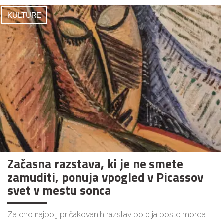
KULTURE
Začasna razstava, ki je ne smete
zamuditi, ponuja vpogled v Picassov
svet v mestu sonca
Za eno najbolj pričakovanih razstav poletja boste morda