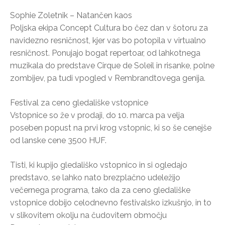
Sophie Zoletnik – Natančen kaos
Poljska ekipa Concept Cultura bo čez dan v šotoru za
navidezno resničnost, kjer vas bo potopila v virtualno
resničnost. Ponujajo bogat repertoar, od lahkotnega
muzikala do predstave Cirque de Soleil in risanke, polne
zombijev, pa tudi vpogled v Rembrandtovega genija.
Festival za ceno gledališke vstopnice
Vstopnice so že v prodaji, do 10. marca pa velja
poseben popust na prvi krog vstopnic, ki so še cenejše
od lanske cene 3500 HUF.
Tisti, ki kupijo gledališko vstopnico in si ogledajo
predstavo, se lahko nato brezplačno udeležijo
večernega programa, tako da za ceno gledališke
vstopnice dobijo celodnevno festivalsko izkušnjo, in to
v slikovitem okolju na čudovitem območju