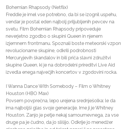
Bohemian Rhapsody (Netflix)
Freddie je imel vse potrebno, da bi se izognil uspehu,
vendar je postal eden najbolj priljubljenih pevcev na
svetu. Film Bohemian Rhapsody pripoveduje
neverjetno zgodbo o skupini Queen in njenem
izjemnem frontmanu. Spoznali boste meteorski vzpon
revolucionarne skupine, odkrili podrobnosti
Mercuryjevih škandalov in bili priča slavni združitvi
skupine Queen, ki je na dobrodelni prireditvi Live Aid
izvedla enega največjih koncertov v zgodovini rocka.
I Wanna Dance With Somebody – Film o Whitney
Houston (HBO Max)
Povsem povprečna, lepo urejena srednješolka: le da
ima najboljši glas svoje generacije. Ime ji je Whitney
Houston. Zanjo je petje nekaj samoumevnega, za vse
druge pa je čudno, da jo slišijo. Odkrije jo menedžer