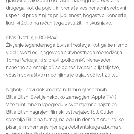
glasbene založbe in od takrat naprej ji ne preostane
drugega, kot da poje … in prenaša ves nenadni svetovni
uspeh, ki pride z njim: priljubljenost, bogastvo, koncerte,
ljudi, ki želijo na račun tega zaslužiti, in skušnjave.
Elvis (Netflix, HBO Max)
Življenje legendarnega Elvisa Presleyja, kot ga še nismo
videli: skozi oči njegovega skrivnostnega menedžerja
Toma Parkerja, ki si pravi „polkovnik”. Nenavaden,
nenehno spreminjajoč se odnos (včasih prijateljstvo,
včasih sovraštvo) med njima je trajal več kot 20 let.
Najboljši novi dokumentarni filmi o glasbenikih
Billie Eilish: Svet je nekoliko zamegljen (Apple TV+)
V tem intimnem vpogledu v svet izjemne najstnice
Billie Eilish nagrajeni filmski ustvarjalec R. J. Cutler
spremlja Billie na turneji, na odru in doma z družino, ko
pisanje in snemanje njenega debitantskega albuma v