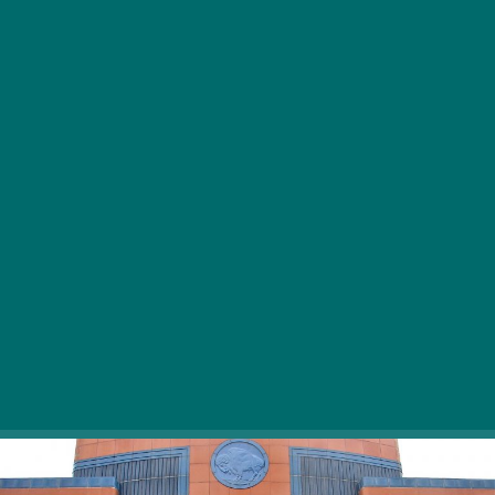
Zbrali smo devet najnovejših resničnih zgodb in
dokumentarnih filmov, ki prikazujejo življenja
glasbenikov, ki so zaznamovali zadnjih 50 let
umetnosti.