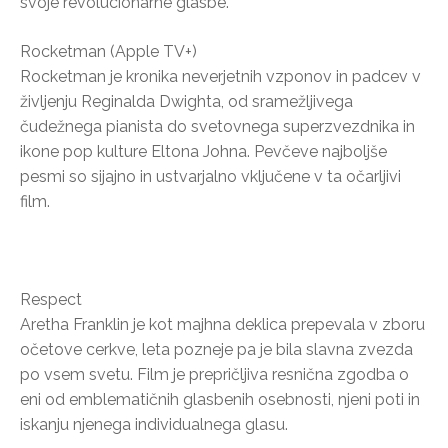
svoje revolucionarne glasbe.
Rocketman (Apple TV+)
Rocketman je kronika neverjetnih vzponov in padcev v
življenju Reginalda Dwighta, od sramežljivega
čudežnega pianista do svetovnega superzvezdnika in
ikone pop kulture Eltona Johna. Pevčeve najboljše
pesmi so sijajno in ustvarjalno vključene v ta očarljivi
film.
Respect
Aretha Franklin je kot majhna deklica prepevala v zboru
očetove cerkve, leta pozneje pa je bila slavna zvezda
po vsem svetu. Film je prepričljiva resnična zgodba o
eni od emblematičnih glasbenih osebnosti, njeni poti in
iskanju njenega individualnega glasu.