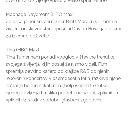
zvezdničino življenje vneseta velike spremembe.
Moonage Daydream (HBO Max)
Za oskarja nominirani režiser Brett Morgen s filmom o
življenju in skrivnostni zapuščini Davida Bowieja poskrbi
za izjemno doživetje.
Tina (HBO Max)
Tina Turner nam ponudi vpogled v številne trenutke
svojega življenja, ki jih doslej še nismo videli. Film
spremlja pevkino kariero od kraljice R&B do njenih
rekordnih koncertov v osemdesetih letih, razkriva njene
notranje boje in nekatere najbolj osebne trenutke
njenega življenja ter slika portret ene najbolj vplivnih in
vplivnih izvajalk v sodobni glasbeni zgodovini.