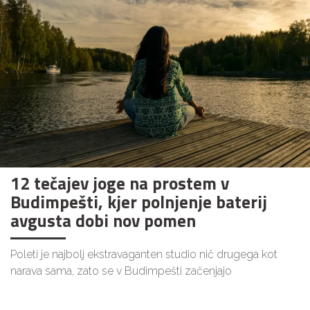
12 tečajev joge na prostem v
Budimpešti, kjer polnjenje baterij
avgusta dobi nov pomen
Poleti je najbolj ekstravaganten studio nič drugega kot
narava sama, zato se v Budimpešti začenjajo