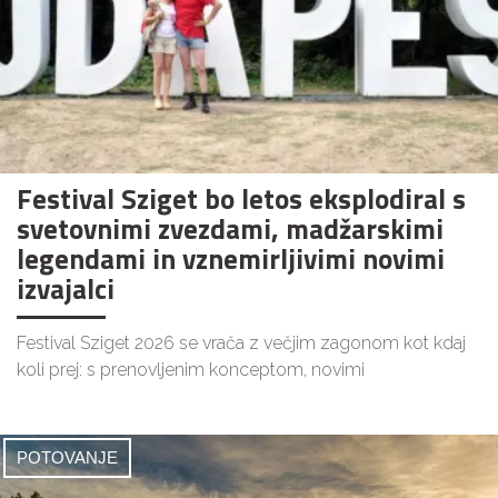
Festival Sziget bo letos eksplodiral s
svetovnimi zvezdami, madžarskimi
legendami in vznemirljivimi novimi
izvajalci
Festival Sziget 2026 se vrača z večjim zagonom kot kdaj
koli prej: s prenovljenim konceptom, novimi
POTOVANJE