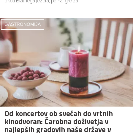
okoli Blatnega jezera, pa naj gre za
GASTRONOMIJA
Od koncertov ob svečah do vrtnih
kinodvoran: Čarobna doživetja v
najlepših gradovih naše države v