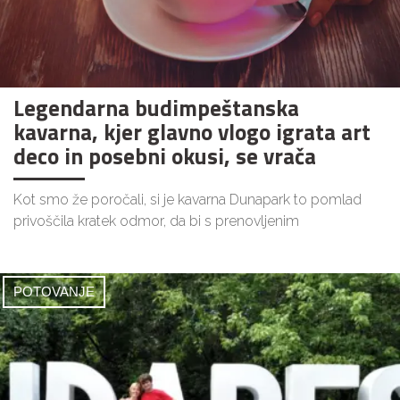
Legendarna budimpeštanska
kavarna, kjer glavno vlogo igrata art
deco in posebni okusi, se vrača
Kot smo že poročali, si je kavarna Dunapark to pomlad
privoščila kratek odmor, da bi s prenovljenim
POTOVANJE