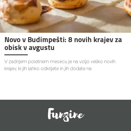
Novo v Budimpešti: 8 novih krajev za
obisk v avgustu
V zadnjem poletnem mesecu je na voljo veliko novih
krajev, ki jih lahko odkrijete in jih dodate na