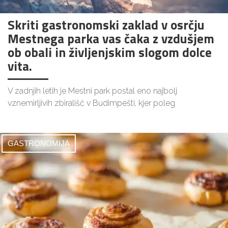
Skriti gastronomski zaklad v osrčju
Mestnega parka vas čaka z vzdušjem
ob obali in življenjskim slogom dolce
vita.
V zadnjih letih je Mestni park postal eno najbolj
vznemirljivih zbirališč v Budimpešti, kjer poleg
GASTRONOMIJA