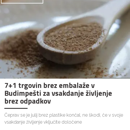
7+1 trgovin brez embalaže v
Budimpešti za vsakdanje življenje
brez odpadkov
Čeprav se je julij brez plastike končal, ne škodi, če v svoje
vsakdanje življenje vključite določene