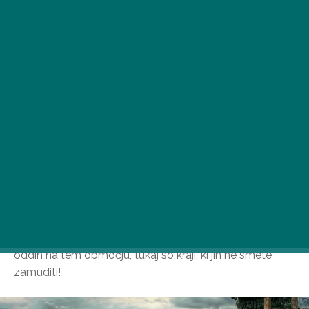
Podonavski ovinek je primerna izbira za vse letne čase,
vendar je pomlad še posebej lepa, saj slikovita
pokrajina zacveti. Zato je vredno načrtovati vikend
oddih na tem območju, tukaj so kraji, ki jih ne smete
zamuditi!