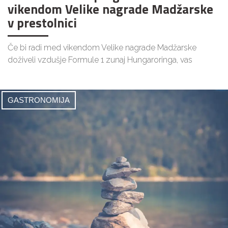
vikendom Velike nagrade Madžarske
v prestolnici
Če bi radi med vikendom Velike nagrade Madžarske
doživeli vzdušje Formule 1 zunaj Hungaroringa, vas
GASTRONOMIJA