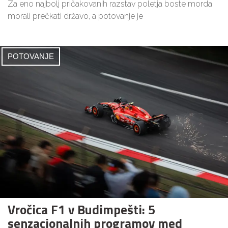
Za eno najbolj pričakovanih razstav poletja boste morda
morali prečkati državo, a potovanje je
POTOVANJE
Vročica F1 v Budimpešti: 5
senzacionalnih programov med