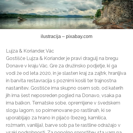
ilustracija – pixabay.com
Lujza & Koriander, Vác
Gostišče Lujza & Koriander je pravi dragulj na bregu
Donave v kraju Vác. Gre za družinsko podjetje, ki ga
vodi že od leta 2020, in je slasten kraj za zajtrk, hranljiva
in barvita restavracija s poznimi kosili ter trajnostna
nastanitev. Gostišče ima skupno osem sob, od katerih
jih ima šest neposreden pogled na Donavo, vsaka pa
ima balkon. Tematske sobe, opremljene v švedskem
slogu lagom, so poimenovane po rastlinah, ki se
uporabljajo za hrano in pijačo (bezeg, kamilica,
rožmarin, vanilija), barve sob pa te rastline odražajo v
vsaki podrobnosti. Za popolno sprostitev sta vam na