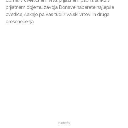
doma. V cvetličnem vrtu, prijaznem psom, lahko v
prijetnem objemu zavoja Donave naberete najlepše
cvetlice, čakajo pa vas tudi živalski vrtovi in druga
presenečenja.