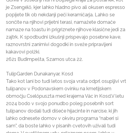
je Zsengélő, kjer lahko hladno pivo ali okusen espresso
popijete tik ob nekdanji peči keramičarja. Lahko se
sončite na njihovi prijetni terasi, namažete domače
namaze na toastu in prigriznete njihove klasične jedi za
zajtrk. K spodbudni izkušnji prispevajo posebne kave,
raznovrstni zanimivi dogodki in sveže pripravljeni
kakavovi polžki.
2621 Budimpešta, Szamos utca 22.
TulipGarden Dunakanyar, Kosd
Tako kot lani bo tudi letos svoja vrata odprl osupljivi vrt
tulipanov v Podonavskem ovinku na kmetijskem
območju Cselőpuszta med krajema Vác in Kosd.V letu
2024 bodo v svojo ponudbo poleg posebnih sort
tulipanov dodali tudi dišeče hijacinte in narcise, ki jih
lahko odnesete domov v okviru programa “naberi si
sam”, da boste lahko v pisanih cvetovih uživali tudi