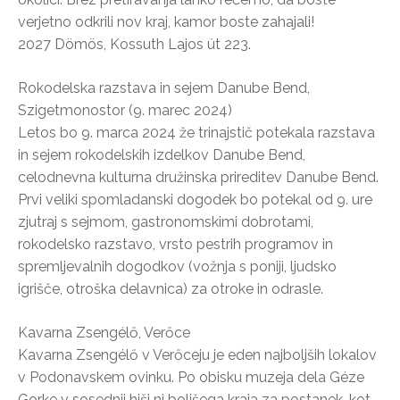
verjetno odkrili nov kraj, kamor boste zahajali!
2027 Dömös, Kossuth Lajos út 223.
Rokodelska razstava in sejem Danube Bend,
Szigetmonostor (9. marec 2024)
Letos bo 9. marca 2024 že trinajstič potekala razstava
in sejem rokodelskih izdelkov Danube Bend,
celodnevna kulturna družinska prireditev Danube Bend.
Prvi veliki spomladanski dogodek bo potekal od 9. ure
zjutraj s sejmom, gastronomskimi dobrotami,
rokodelsko razstavo, vrsto pestrih programov in
spremljevalnih dogodkov (vožnja s poniji, ljudsko
igrišče, otroška delavnica) za otroke in odrasle.
Kavarna Zsengélő, Verőce
Kavarna Zsengélő v Verőceju je eden najboljših lokalov
v Podonavskem ovinku. Po obisku muzeja dela Géze
Gorke v sosednji hiši ni boljšega kraja za postanek, kot