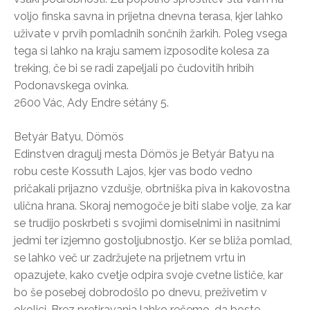
voljo finska savna in prijetna dnevna terasa, kjer lahko
uživate v prvih pomladnih sončnih žarkih. Poleg vsega
tega si lahko na kraju samem izposodite kolesa za
treking, če bi se radi zapeljali po čudovitih hribih
Podonavskega ovinka.
2600 Vác, Ady Endre sétány 5.
Betyár Batyu, Dömös
Edinstven dragulj mesta Dömös je Betyár Batyu na
robu ceste Kossuth Lajos, kjer vas bodo vedno
pričakali prijazno vzdušje, obrtniška piva in kakovostna
ulična hrana. Skoraj nemogoče je biti slabe volje, za kar
se trudijo poskrbeti s svojimi domiselnimi in nasitnimi
jedmi ter izjemno gostoljubnostjo. Ker se bliža pomlad,
se lahko več ur zadržujete na prijetnem vrtu in
opazujete, kako cvetje odpira svoje cvetne lističe, kar
bo še posebej dobrodošlo po dnevu, preživetim v
okolici. Brez pretiravanja lahko rečemo, da boste