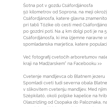
Šotna pot v gozdu Csáfordjánosfa
50 kilometrov od Soprona, na meji okroži
Csáfordjánosfa, katere glavna znamenitos
pri tabli Tőzike ob cesti med Csáfordjá
po gozdni poti. Na 4 km dolgi poti je na 
Csáfordjánosfa, ki ima izjemne naravne v
spomladanska marjetica, katere populacij
Več fotografij cvetočih arboretumov naše 
kraji na Madžarskem” na Facebooku >>
Cvetenje mandljevca ob Blatnem jezeru
Spomladi cveti tudi severna obala Blatneg
v slikovitem cvetenju mandljev. Med njim
Szépkilató, okoli poljske kapelice na hri
Olaszrizling od Csopaka do Paloznaka, na