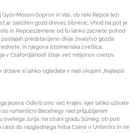
j Győr-Moson-Sopron in Vas, ob reki Répce leži
t je zaščiten gozd dreves šibrenic. Vhod na pot je
nosfo in Répceszemere: od tu lahko začnete pohod
5 postajah predstavljeno divje živalstvo gozda
rednote, in njegova istoimenska cvetlica,
a v Csáfordjánosfi šteje več milijonov cvetov.
države si lahko ogledate v naši skupini „Najlepši
a jezera. Odkrili smo več krajev, kjer lahko uživate
i so romantični Becehegy nad priljubljenim
bu svetega Jurija, na strani gradu Sümeg, ob poti
 cesti do razglednega hriba Csere v Unterörs in ne