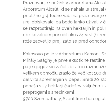
Praznovanje snežink v arboretumu Alcsú
Arboretum Alcsút, ki se nahaja le strelja
približno 3-4 tedne vabi na praznovanje s
ure, obiskovalci pa bodo lahko uživali v 
se razprostirajo na dveh hektarjih in pol
obiskovalcem ponudil okus 24 vrst 7 sre
rože zacvetijo prej, zato se pred odhod
Kokosovo polje v Arboretumu Kamoni, S
Mihály Saághy je prve eksotične rastlin
pa je njegov sin začel zbirati in razmnože
velikem območju zraslo že več kot 100 dr
del vrta spremenjen v pepel. Sredi 20. st
ponaša s 27 hektarji čudežev, vključno z
preprogami s snežinkami.
9700 Szombathely, Szent Imre herceg u