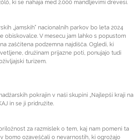
zőlő, ki se nahaja med 2.000 mandljevimi drevesi.
skih „jamskih” nacionalnih parkov bo leta 2024
ne obiskovalce. V mesecu jam lahko s popustom
na zaščitena podzemna najdišča. Ogledi, ki
etljene, družinam prijazne poti, ponujajo tudi
ivljajski turizem.
madžarskih pokrajin v naši skupini „Najlepši kraji na
 in se ji pridružite.
 priložnost za razmislek o tem, kaj nam pomeni ta
ov bomo ozaveščali o nevarnostih, ki ogrožajo