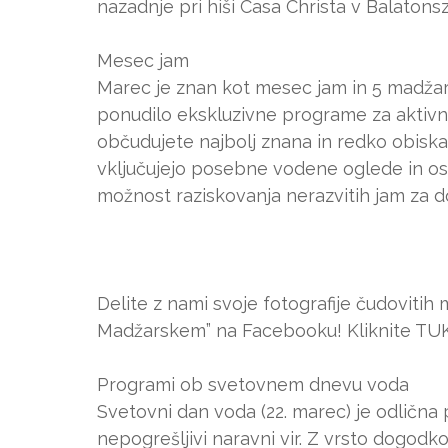
nazadnje pri hiši Casa Christa v Balatons
Mesec jam
Marec je znan kot mesec jam in 5 madžar
ponudilo ekskluzivne programe za aktiv
občudujete najbolj znana in redko obiska
vključujejo posebne vodene oglede in osv
možnost raziskovanja nerazvitih jam za dož
Delite z nami svoje fotografije čudovitih 
Madžarskem” na Facebooku! Kliknite TUKAJ
Programi ob svetovnem dnevu voda
Svetovni dan voda (22. marec) je odlična
nepogrešljivi naravni vir. Z vrsto dogodk