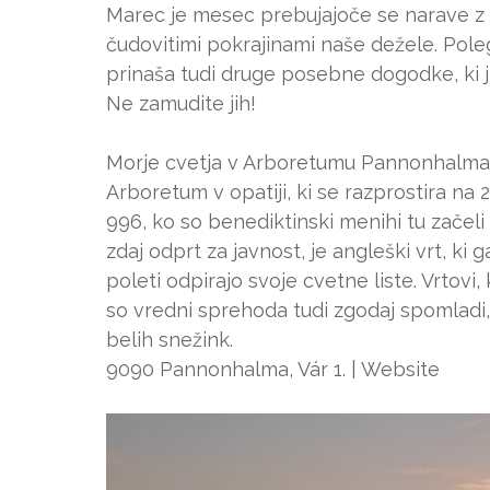
Marec je mesec prebujajoče se narave z 
čudovitimi pokrajinami naše dežele. Pol
prinaša tudi druge posebne dogodke, ki jih
Ne zamudite jih!
Morje cvetja v Arboretumu Pannonhalma
Arboretum v opatiji, ki se razprostira na
996, ko so benediktinski menihi tu začeli g
zdaj odprt za javnost, je angleški vrt, ki g
poleti odpirajo svoje cvetne liste. Vrtov
so vredni sprehoda tudi zgodaj spomladi, 
belih snežink.
9090 Pannonhalma, Vár 1. | Website