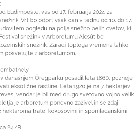
t
j od Budimpešte, vas od 17. februarja 2024 za
nežink. Vrt bo odprt vsak dan v tednu od 10. do 17.
čudovitem pogledu na polja snežno belih cvetov, ki
. Festival snežink v Arboretumu Alcsút bo
dozemskih snežink. Zaradi toplega vremena lahko
om posvetujte z arboretumom.
zombathely
e v današnjem Öregparku posadil leta 1860, pozneje
vati eksotične rastline. Leta 1920 je na 7 hektarjev
eves, vendar je bil med drugo svetovno vojno velik
oletja je arboretum ponovno zaživel in se zdaj
 2 hektaroma trate, kokosovimi in spomladanskimi
tca 84/B