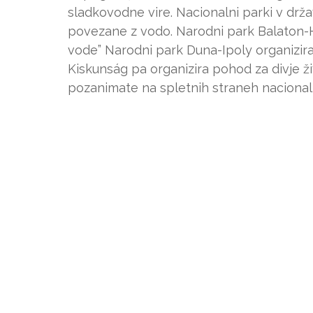
sladkovodne vire. Nacionalni parki v držav
povezane z vodo. Narodni park Balaton-H
vode” Narodni park Duna-Ipoly organizir
Kiskunság pa organizira pohod za divje ži
pozanimate na spletnih straneh nacional