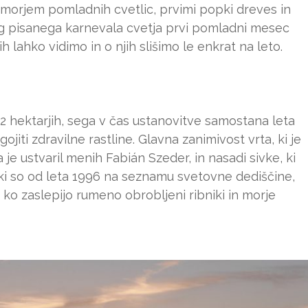
morjem pomladnih cvetlic, prvimi popki dreves in
eg pisanega karnevala cvetja prvi pomladni mesec
 lahko vidimo in o njih slišimo le enkrat na leto.
 22 hektarjih, sega v čas ustanovitve samostana leta
ojiti zdravilne rastline. Glavna zanimivost vrta, ki je
a je ustvaril menih Fabián Szeder, in nasadi sivke, ki
i, ki so od leta 1996 na seznamu svetovne dediščine,
ko zaslepijo rumeno obrobljeni ribniki in morje