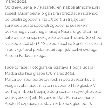
marec 2024)
Ob dnevu žena je v Pasarétu, eni najbolj atmosferičnih
sosesk Budimpešte, organiziran brezplačen sprehod
po lokalni zgodovini. Na 1,5 do 2 uri trajajočem
sprehodu boste spoznali zgodovino soseske in
poskusnega vzorčnega naselja Napraforgó Utca, na
katerem se nahaja nekaj zelo posebnih stavb. Sprehod,
ki se bo začel ob 15.30, se bo začel na Sončnični ulici 11
in bo vključeval postanek pri župnijski cerkvi svetega
Antona Padovanskega.
Face to face | Fotografska razstava Tiborja Bozija |
Madžarska hiša glasbe (13. marec 2024)
Marca bo izbor portretov rock in pop zvezdnikov z
vsega sveta napolnil avlo in dvorano Hiše glasbe. V
portfelju Tiborja Bozija je dolg seznam največjih zvezd,
od Beyonce, Björk, Nirvane in Daft Punka do Fione
Apple. Brezplačna razstava, ki bo na ogled od 13.