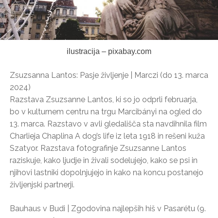
ilustracija – pixabay.com
Zsuzsanna Lantos: Pasje življenje | Marczi (do 13. marca
2024)
Razstava Zsuzsanne Lantos, ki so jo odprli februarja,
bo v kulturnem centru na trgu Marcibányi na ogled do
13. marca. Razstavo v avli gledališča sta navdihnila film
Charlieja Chaplina A dog’s life iz leta 1918 in rešeni kuža
Szatyor. Razstava fotografinje Zsuzsanne Lantos
raziskuje, kako ljudje in živali sodelujejo, kako se psi in
njihovi lastniki dopolnjujejo in kako na koncu postanejo
življenjski partnerji.
Bauhaus v Budi | Zgodovina najlepših hiš v Pasarétu (9.