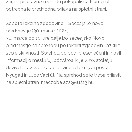
začne pri glavnem vhodu pokopališča Fiumei út,
potrebna je predhodna prijava na spletni strani.
Sobota lokalne zgodovine – Secesijsko novo
predmestje (30. marec 2024)
30. marca od 10. ure dalje bo secesijsko Novo
predmestje na sprehodu po lokalni zgodovini razkrilo
svoje skrivnosti. Sprehod bo poln presenečenj in novih
informacij o mestu Újlipótváros, ki je v 20. stoletju
doživelo razcvet zaradi bližine železniške postaje
Nyugati in ulice Váci út. Na sprehod se je treba prijaviti
na spletni strani maczobalazs@kult13.hu.