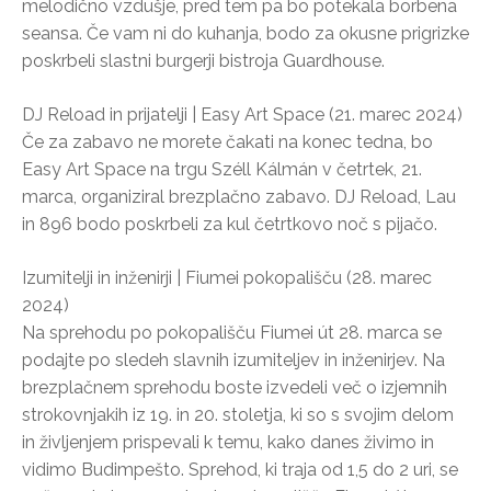
melodično vzdušje, pred tem pa bo potekala borbena
seansa. Če vam ni do kuhanja, bodo za okusne prigrizke
poskrbeli slastni burgerji bistroja Guardhouse.
DJ Reload in prijatelji | Easy Art Space (21. marec 2024)
Če za zabavo ne morete čakati na konec tedna, bo
Easy Art Space na trgu Széll Kálmán v četrtek, 21.
marca, organiziral brezplačno zabavo. DJ Reload, Lau
in 896 bodo poskrbeli za kul četrtkovo noč s pijačo.
Izumitelji in inženirji | Fiumei pokopališču (28. marec
2024)
Na sprehodu po pokopališču Fiumei út 28. marca se
podajte po sledeh slavnih izumiteljev in inženirjev. Na
brezplačnem sprehodu boste izvedeli več o izjemnih
strokovnjakih iz 19. in 20. stoletja, ki so s svojim delom
in življenjem prispevali k temu, kako danes živimo in
vidimo Budimpešto. Sprehod, ki traja od 1,5 do 2 uri, se