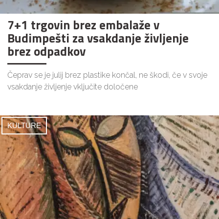
7+1 trgovin brez embalaže v
Budimpešti za vsakdanje življenje
brez odpadkov
Čeprav se je julij brez plastike končal, ne škodi, če v svoje
vsakdanje življenje vključite določene
KULTURE