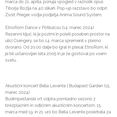
marca do 21. aprila, ponuja vpogled v raznolik opus
Tiborja Bozija na 40 slikah. Pop-up razstavo bo odprl
Zsolt Prieger, vodja podjetja Anima Sound System.
EtnoRom Dance v Pótkulcsu (14. marec 2024)
Rezervni ključ, ki je pozimi in poleti poseben prostor na
ulici Csengery, se bo 14. marca spremenil v plesno
dvorano. Od 20.00 dalje bo igral in plesal EtnoRom, ki
je bil ustanovljen leta 2005 in je že gostoval po vsem
svetu.
Akustični koncert Bella Levente | Budapest Garden (15.
marec 2024)
Budimpeštanski vrt odpira pomladno sezono z
brezplačnim in odličnim akustičnim koncertom. 15.
marca med 19. in 21. uro bo Bella Levente poskrbela za