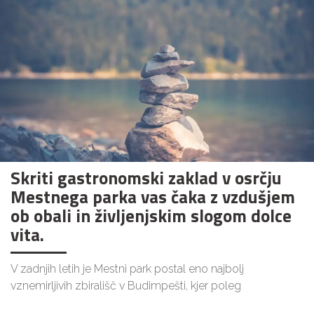
Skriti gastronomski zaklad v osrčju
Mestnega parka vas čaka z vzdušjem
ob obali in življenjskim slogom dolce
vita.
V zadnjih letih je Mestni park postal eno najbolj
vznemirljivih zbirališč v Budimpešti, kjer poleg