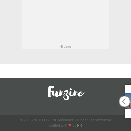
© 2017-2018 FUNZINE Média Kft. | Minden jog fenntartva
crafted with
by
PR