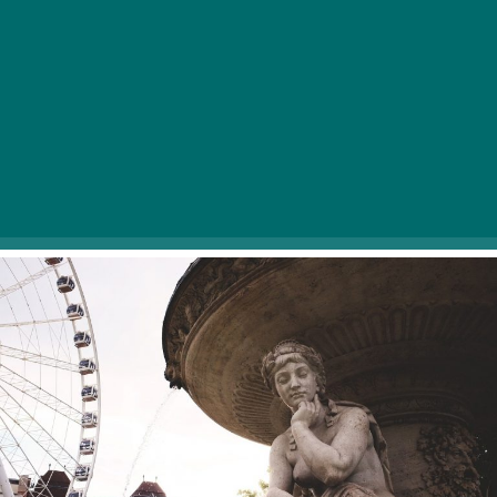
Ob 152. obletnici rojstva Etnografskega muzeja lahko
obiskovalci uživajo v celodnevnih brezplačnih
dejavnostih. Na ta izjemen dan boste lahko obiskali vse
kotičke muzeja, od zbirnega centra do skladiščnih
prostorov. Poleg vodenih ogledov, obveznega ogleda
skladišča, gledaliških predstav in koncerta bo na ogled
tudi najnovejša začasna razstava muzeja z naslovom
Skupaj.