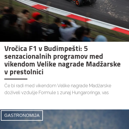
Vročica F1 v Budimpešti: 5
senzacionalnih programov med
vikendom Velike nagrade Madžarske
v prestolnici
Če bi radi med vikendom Velike nagrade Madžarske
doživeli vzdušje Formule 1 zunaj Hungaroringa, vas
GASTRONOMIJA