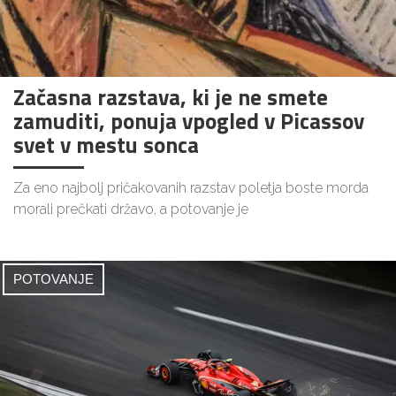
Začasna razstava, ki je ne smete
zamuditi, ponuja vpogled v Picassov
svet v mestu sonca
Za eno najbolj pričakovanih razstav poletja boste morda
morali prečkati državo, a potovanje je
POTOVANJE