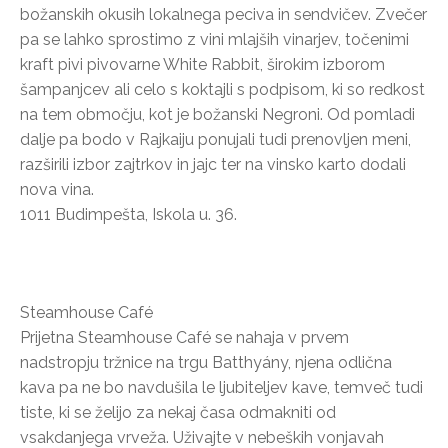
božanskih okusih lokalnega peciva in sendvičev. Zvečer
pa se lahko sprostimo z vini mlajših vinarjev, točenimi
kraft pivi pivovarne White Rabbit, širokim izborom
šampanjcev ali celo s koktajli s podpisom, ki so redkost
na tem območju, kot je božanski Negroni. Od pomladi
dalje pa bodo v Rajkaiju ponujali tudi prenovljen meni,
razširili izbor zajtrkov in jajc ter na vinsko karto dodali
nova vina.
1011 Budimpešta, Iskola u. 36.
Steamhouse Café
Prijetna Steamhouse Café se nahaja v prvem
nadstropju tržnice na trgu Batthyány, njena odlična
kava pa ne bo navdušila le ljubiteljev kave, temveč tudi
tiste, ki se želijo za nekaj časa odmakniti od
vsakdanjega vrveža. Uživajte v nebeških vonjavah