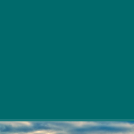
Ne glede na to, ali iščete hitro, a sočno kavo, dolgo
pozno kosilo, kremno čudo, nasitno kosilo ali celo nočni
izhod, na trgu Batthyány najdete odlično alternativo za
vse. Potopite se v morje najboljših okusov živahnega
mesta Batyi!