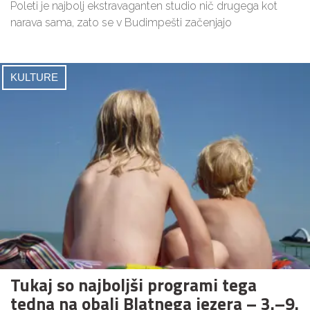
Poleti je najbolj ekstravaganten studio nič drugega kot
narava sama, zato se v Budimpešti začenjajo
KULTURE
Tukaj so najboljši programi tega
tedna na obali Blatnega jezera – 3.–9.