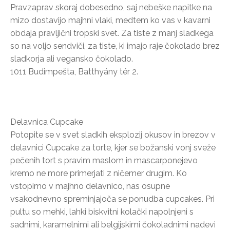
Pravzaprav skoraj dobesedno, saj nebeške napitke na
mizo dostavijo majhni vlaki, medtem ko vas v kavarni
obdaja pravljični tropski svet. Za tiste z manj sladkega
so na voljo sendviči, za tiste, ki imajo raje čokolado brez
sladkorja ali vegansko čokolado.
1011 Budimpešta, Batthyány tér 2.
Delavnica Cupcake
Potopite se v svet sladkih eksplozij okusov in brezov v
delavnici Cupcake za torte, kjer se božanski vonj sveže
pečenih tort s pravim maslom in mascarponejevo
kremo ne more primerjati z ničemer drugim. Ko
vstopimo v majhno delavnico, nas osupne
vsakodnevno spreminjajoča se ponudba cupcakes. Pri
pultu so mehki, lahki biskvitni kolački napolnjeni s
sadnimi, karamelnimi ali belgijskimi čokoladnimi nadevi