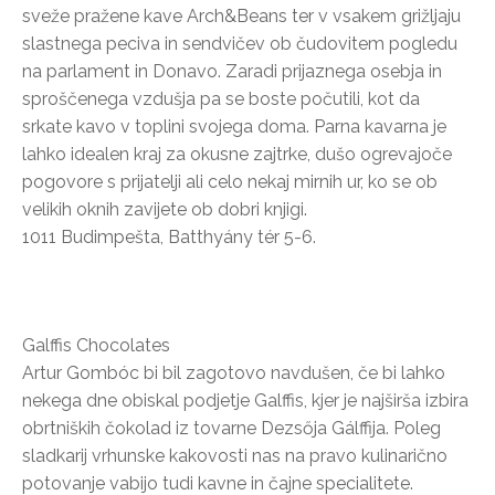
sveže pražene kave Arch&Beans ter v vsakem grižljaju
slastnega peciva in sendvičev ob čudovitem pogledu
na parlament in Donavo. Zaradi prijaznega osebja in
sproščenega vzdušja pa se boste počutili, kot da
srkate kavo v toplini svojega doma. Parna kavarna je
lahko idealen kraj za okusne zajtrke, dušo ogrevajoče
pogovore s prijatelji ali celo nekaj mirnih ur, ko se ob
velikih oknih zavijete ob dobri knjigi.
1011 Budimpešta, Batthyány tér 5-6.
Galffis Chocolates
Artur Gombóc bi bil zagotovo navdušen, če bi lahko
nekega dne obiskal podjetje Galffis, kjer je najširša izbira
obrtniških čokolad iz tovarne Dezsőja Gálffija. Poleg
sladkarij vrhunske kakovosti nas na pravo kulinarično
potovanje vabijo tudi kavne in čajne specialitete.