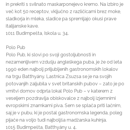
in prekriti s svilnato maskarponejevo kremo. Na izbiro je
več kot 50 receptov, vključno z različicami brez moke,
sladkorja in mleka, sladice pa spremljajo okusi prave
italijanske kave.
1011 Budimpešta, Iskola u. 34.
Polo Pub
Polo Pub, ki slovi po svoji gostoljubnosti in
nezamenljivem vzdušju angleškega puba, je že od leta
1990 eden najbolj priljubljenih gastronomskih lokalov
na trgu Batthyány. Lastnica Zsuzsa se je na svojih
potovanjih zaljubila v svet britanskih pubov – zato je po
vrnitvi domov odprla lokal Polo Pub – v katerem z
veseljem pozdravlja obiskovalce z najbolj izjemnimi
evropskimi znamkami piva. Sem se splača priti lačnim,
saj je v pubu, ki je postal gastronomska legenda, poleg
pijače na voljo tudi najboljša madžarska kuhinja.
1015 Budimpešta, Batthyány u. 4.