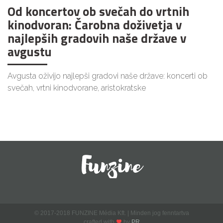
Od koncertov ob svečah do vrtnih
kinodvoran: Čarobna doživetja v
najlepših gradovih naše države v
avgustu
Avgusta oživijo najlepši gradovi naše države: koncerti ob
svečah, vrtni kinodvorane, aristokratske
© 2017-2018 FUNZINE Média Kft. | Minden jog fenntartva
crafted with
by
PR