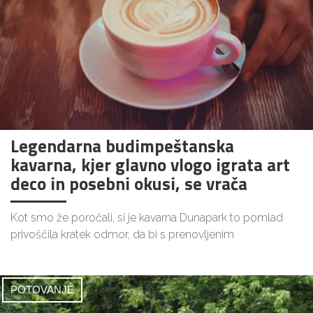
Legendarna budimpeštanska
kavarna, kjer glavno vlogo igrata art
deco in posebni okusi, se vrača
Kot smo že poročali, si je kavarna Dunapark to pomlad
privoščila kratek odmor, da bi s prenovljenim
POTOVANJE