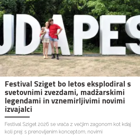
Festival Sziget bo letos eksplodiral s
svetovnimi zvezdami, madžarskimi
legendami in vznemirljivimi novimi
izvajalci
Festival Sziget 2026 se vrača z večjim zagonom kot kdaj
koli prej: s prenovljenim konceptom, novimi