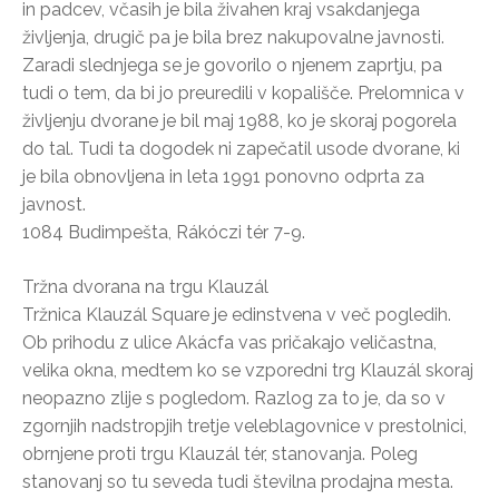
in padcev, včasih je bila živahen kraj vsakdanjega
življenja, drugič pa je bila brez nakupovalne javnosti.
Zaradi slednjega se je govorilo o njenem zaprtju, pa
tudi o tem, da bi jo preuredili v kopališče. Prelomnica v
življenju dvorane je bil maj 1988, ko je skoraj pogorela
do tal. Tudi ta dogodek ni zapečatil usode dvorane, ki
je bila obnovljena in leta 1991 ponovno odprta za
javnost.
1084 Budimpešta, Rákóczi tér 7-9.
Tržna dvorana na trgu Klauzál
Tržnica Klauzál Square je edinstvena v več pogledih.
Ob prihodu z ulice Akácfa vas pričakajo veličastna,
velika okna, medtem ko se vzporedni trg Klauzál skoraj
neopazno zlije s pogledom. Razlog za to je, da so v
zgornjih nadstropjih tretje veleblagovnice v prestolnici,
obrnjene proti trgu Klauzál tér, stanovanja. Poleg
stanovanj so tu seveda tudi številna prodajna mesta.