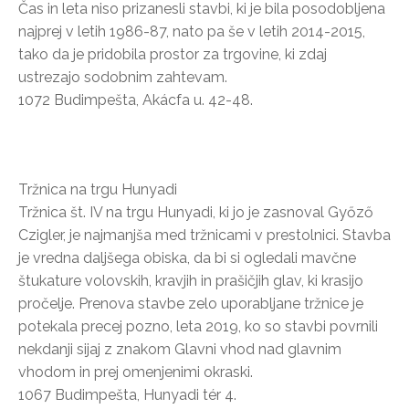
Čas in leta niso prizanesli stavbi, ki je bila posodobljena
najprej v letih 1986-87, nato pa še v letih 2014-2015,
tako da je pridobila prostor za trgovine, ki zdaj
ustrezajo sodobnim zahtevam.
1072 Budimpešta, Akácfa u. 42-48.
Tržnica na trgu Hunyadi
Tržnica št. IV na trgu Hunyadi, ki jo je zasnoval Győző
Czigler, je najmanjša med tržnicami v prestolnici. Stavba
je vredna daljšega obiska, da bi si ogledali mavčne
štukature volovskih, kravjih in prašičjih glav, ki krasijo
pročelje. Prenova stavbe zelo uporabljane tržnice je
potekala precej pozno, leta 2019, ko so stavbi povrnili
nekdanji sijaj z znakom Glavni vhod nad glavnim
vhodom in prej omenjenimi okraski.
1067 Budimpešta, Hunyadi tér 4.