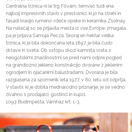
Centralna tržnica ni le trg Fővám, temveč tudi ena
najbolj impresivnih stavb v prestolnici, ki jo na strehi in
fasadi krasijo rumeno-rdeče opeke in keramika Zsolnay.
Na natečaj so se prijavila mesta iz vse Evrope, zmagala
pa je prijava Samuja Pecza. Skoraj en hektar velika
tržnica, ki je bila dokončana leta 1897, je bila čudo
države in sveta. Ob vstopu skozi kamnita vrata z
neogotskimi značilnostmi se pred nami odpre pogled
na grandiozno jekleno konstrukcijo dvorane z jeklenim
ogrodjem in ojačanimi balustradami. Dvorana je bila
razglašena za spomenik leta 1977, v 80. letu od odprtja.
V stavbi, ki je dobila mednarodno priznanje, je še vedno
živahno s prodajalci, gostinci in kupci.
1093 Budimpešta, Vámház krt. 1-3.