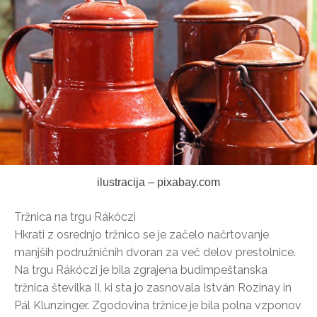
ilustracija – pixabay.com
Tržnica na trgu Rákóczi
Hkrati z osrednjo tržnico se je začelo načrtovanje
manjših podružničnih dvoran za več delov prestolnice.
Na trgu Rákóczi je bila zgrajena budimpeštanska
tržnica številka II, ki sta jo zasnovala István Rozinay in
Pál Klunzinger. Zgodovina tržnice je bila polna vzponov