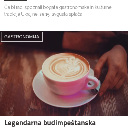
Če bi radi spoznali bogate gastronomske in kulturne
tradicije Ukrajine, se 15. avgusta splača
GASTRONOMIJA
Legendarna budimpeštanska