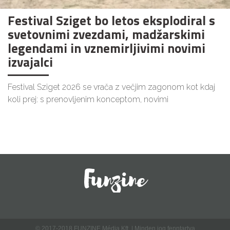
Festival Sziget bo letos eksplodiral s
svetovnimi zvezdami, madžarskimi
legendami in vznemirljivimi novimi
izvajalci
Festival Sziget 2026 se vrača z večjim zagonom kot kdaj
koli prej: s prenovljenim konceptom, novimi
© 2017-2018 FUNZINE Média Kft. | Minden jog fenntartva