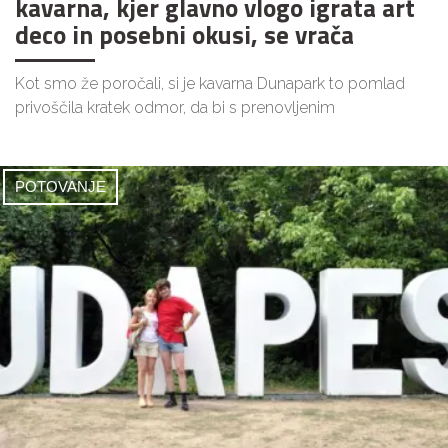
kavarna, kjer glavno vlogo igrata art
deco in posebni okusi, se vrača
Kot smo že poročali, si je kavarna Dunapark to pomlad
privoščila kratek odmor, da bi s prenovljenim
POTOVANJE