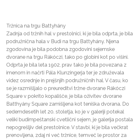
Tržnica na trgu Battyhány
Zadnja od tržnih hal v prestolnici, ki je bila odprta, je bila
podružnična hala v Budi na trgu Battyhány. Njena
zgodovina je bila podobna zgodovini sejemske
dvorane na trgu Rákóczi, tako po globini kot po višini.
Odprta je bila leta 1902, prav tako je bila povezana z
imenom in načrti Pála Klunzingerja ter je združevala
videz osrednje in prejšnjih podružničnih hal. V času, ko
se je razmišljalo o preureditvi tržne dvorane Rákóczi
Square v pokrito kopališče, je bila oživitev dvorane
Batthyány Square zamišljena kot teniška dvorana. Do
sedemdesetih let 20. stoletja, ko je v galeriji potekal
veliki budimpeštanski cvetlični sejem, je galerija postala
nepogrešljiv del prestolnice. V stavbi, ki je bila večkrat
prenovljena, zdaj ni več tržnice, temveč le prostor za