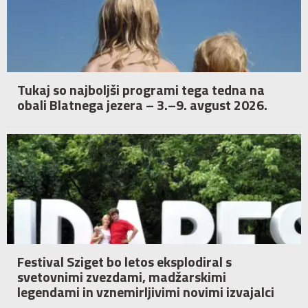
Tukaj so najboljši programi tega tedna na
obali Blatnega jezera – 3.–9. avgust 2026.
Festival Sziget bo letos eksplodiral s
svetovnimi zvezdami, madžarskimi
legendami in vznemirljivimi novimi izvajalci