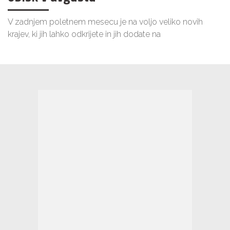
V zadnjem poletnem mesecu je na voljo veliko novih
krajev, ki jih lahko odkrijete in jih dodate na