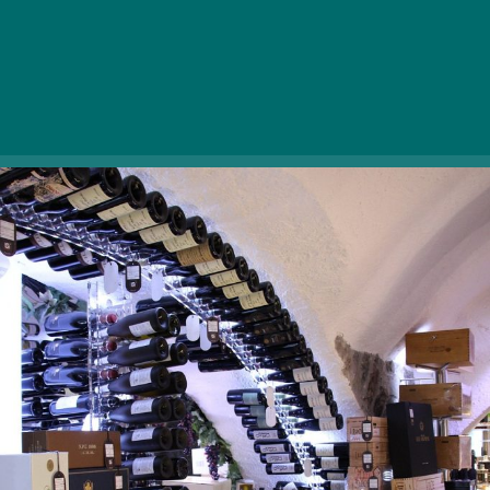
Avstro-Ogrske monarhije, kjer se še vedno nahajajo
neštete znane šampanjske družbe in kleti.