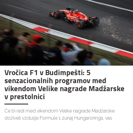
Vročica F1 v Budimpešti: 5
senzacionalnih programov med
vikendom Velike nagrade Madžarske
v prestolnici
Če bi radi med vikendom Velike nagrade Madžarske
doživeli vzdušje Formule 1 zunaj Hungaroringa, vas