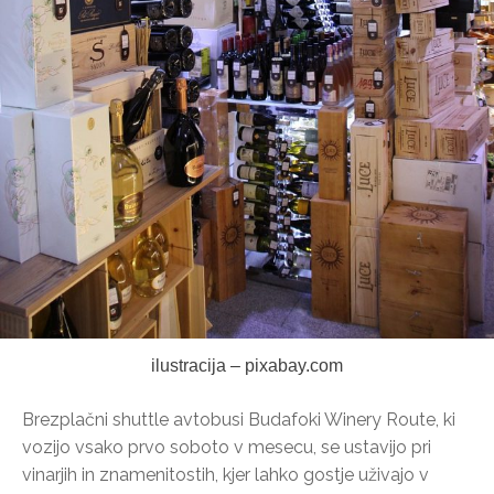
ilustracija – pixabay.com
Brezplačni shuttle avtobusi Budafoki Winery Route, ki
vozijo vsako prvo soboto v mesecu, se ustavijo pri
vinarjih in znamenitostih, kjer lahko gostje uživajo v