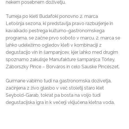
nekem posebnem doživetju.
Turneja po kleti Budafoki ponovno 2. marca
Letošnja sezona, ki predstavlja pravo razburjenje in
kavalkado pestrega kulturno-gastronomskega
programa, se začne prvo soboto v marcu. 2. marca se
lahko udeležimo ogledov kleti v kombinaciji z
degustacijo vin in šampanjcev, kjer lahko med drugim
spoznamo zakulisje Manufakture šampanjca Törley,
Záborszky Pince – Borváros in celo Sauske Pincészet.
Gurmane vabimo tudi na gastronomska doživetja,
začinjena z živo glasbo v več stoletij staro klet
Seybold-Garab, tokrat pa bosta na voljo tudi
degustacijska igra in k večerji vključena kletna voda.