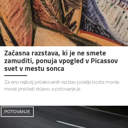
Začasna razstava, ki je ne smete
zamuditi, ponuja vpogled v Picassov
svet v mestu sonca
Za eno najbolj pričakovanih razstav poletja boste morda
morali prečkati državo, a potovanje je
POTOVANJE