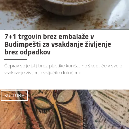
7+1 trgovin brez embalaže v
Budimpešti za vsakdanje življenje
brez odpadkov
Čeprav se je julij brez plastike končal, ne škodi, če v svoje
vsakdanje življenje vključite določene
KULTURE