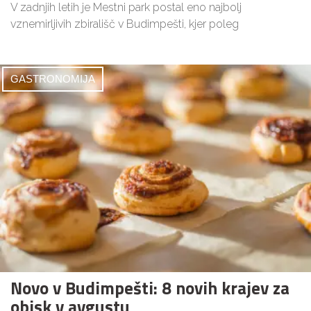
V zadnjih letih je Mestni park postal eno najbolj
vznemirljivih zbirališč v Budimpešti, kjer poleg
GASTRONOMIJA
Novo v Budimpešti: 8 novih krajev za
obisk v avgustu