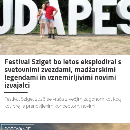
Festival Sziget bo letos eksplodiral s
svetovnimi zvezdami, madžarskimi
legendami in vznemirljivimi novimi
izvajalci
Festival Sziget 2026 se vrača z večjim zagonom kot kdaj
koli prej: s prenovljenim konceptom, novimi
POTOVANJE