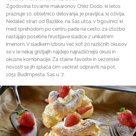
Zgodovina tovarne makaronov Chez Dodo, ki letos
praznuje 10. obletnico delovanja, je pravljica, ki oživlja.
Nedaleč stran od Bazilike, na Sas utca, v trgovinici, ki
med sprehodom po centru pade na cesto, za izložbo
nastajajo posebne hrustljave sladice z unikatnim
imenom. V sladkem izboru več kot 20 različnih okusov
se v le nekaj grižljajih najdejo najrazličnejši okusi in
okusne kombinacije. Za stalne favorite in sezonske
novosti se jih splača čim večkrat odpraviti na pot.
1051 Budimpešta, Sas u. 7.