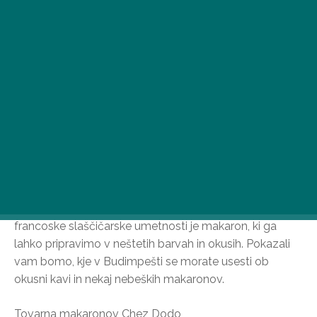
Ena najbolj priljubljenih in hkrati najrazličnejših sladic
francoske slaščičarske umetnosti je makaron, ki ga
lahko pripravimo v neštetih barvah in okusih. Pokazali
vam bomo, kje v Budimpešti se morate usesti ob
okusni kavi in nekaj nebeških makaronov.
Tovarna makaronov Chez Dodo