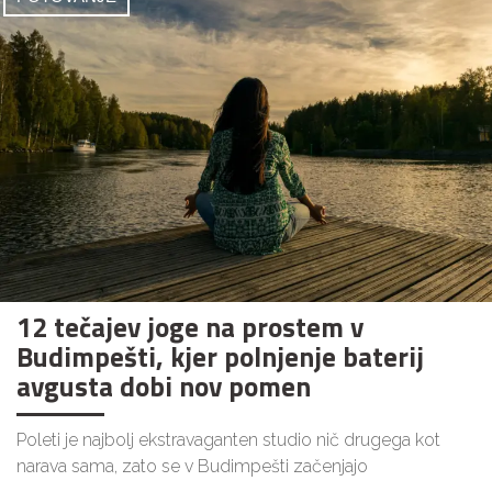
12 tečajev joge na prostem v
Budimpešti, kjer polnjenje baterij
avgusta dobi nov pomen
Poleti je najbolj ekstravaganten studio nič drugega kot
narava sama, zato se v Budimpešti začenjajo