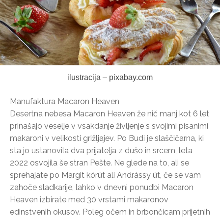
ilustracija – pixabay.com
Manufaktura Macaron Heaven
Desertna nebesa Macaron Heaven že nič manj kot 6 let
prinašajo veselje v vsakdanje življenje s svojimi pisanimi
makaroni v velikosti grižljajev. Po Budi je slaščičarna, ki
sta jo ustanovila dva prijatelja z dušo in srcem, leta
2022 osvojila še stran Pešte. Ne glede na to, ali se
sprehajate po Margit körút ali Andrássy út, če se vam
zahoče sladkarije, lahko v dnevni ponudbi Macaron
Heaven izbirate med 30 vrstami makaronov
edinstvenih okusov. Poleg očem in brbončicam prijetnih