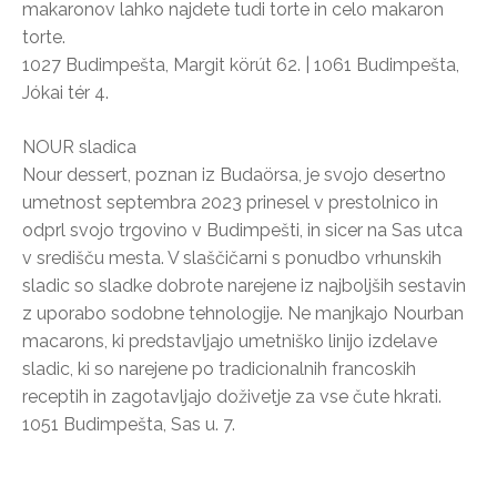
makaronov lahko najdete tudi torte in celo makaron
torte.
1027 Budimpešta, Margit körút 62. | 1061 Budimpešta,
Jókai tér 4.
NOUR sladica
Nour dessert, poznan iz Budaörsa, je svojo desertno
umetnost septembra 2023 prinesel v prestolnico in
odprl svojo trgovino v Budimpešti, in sicer na Sas utca
v središču mesta. V slaščičarni s ponudbo vrhunskih
sladic so sladke dobrote narejene iz najboljših sestavin
z uporabo sodobne tehnologije. Ne manjkajo Nourban
macarons, ki predstavljajo umetniško linijo izdelave
sladic, ki so narejene po tradicionalnih francoskih
receptih in zagotavljajo doživetje za vse čute hkrati.
1051 Budimpešta, Sas u. 7.