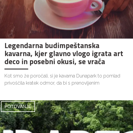
Legendarna budimpeštanska
kavarna, kjer glavno vlogo igrata art
deco in posebni okusi, se vrača
Kot smo že poročali, si je kavarna Dunapark to pomlad
privoščila kratek odmor, da bi s prenovljenim
POTOVANJE