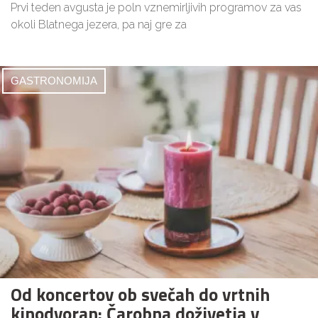
Prvi teden avgusta je poln vznemirljivih programov za vas
okoli Blatnega jezera, pa naj gre za
GASTRONOMIJA
Od koncertov ob svečah do vrtnih
kinodvoran: Čarobna doživetja v