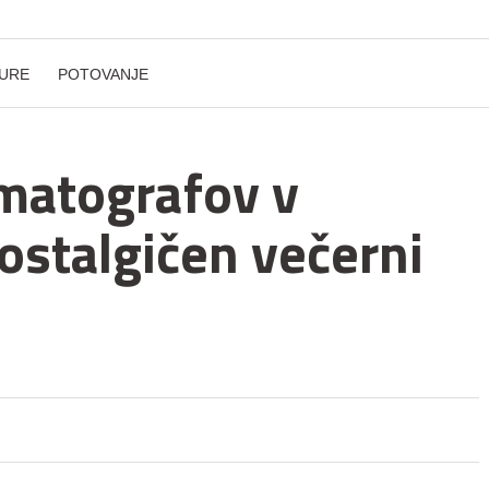
URE
POTOVANJE
matografov v
ostalgičen večerni