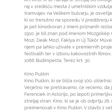
raj v središču mesta z umetniškim vzdušje
tramvajev na Velikem bulvarju, je osvetlje
ki so trenutno na sporedu. V preddverju k
je pet kinodvoran z imeni priznanih režiser
1910, je bil znan pod imenom Mozgókép Ot
Mozi, Deák Mozi, Fáklya in Új Tükör Művé
njem pa lahko uživate v premiernih projek
festivalih ter v izboru kakovostnih filmov.
1066 Budimpešta, Teréz krt. 30.
Kino Puškin
Kino Puškin, ki se bliža svoji 100. obletni
Verjetno ne pretiravamo, če rečemo, da je
Ferenciek in Astorijo, po lepoti primerlji
streljaj stran. Kino, ki se je ob odprtju 
preimenovali v Kino Puškin. V stavbi z vel