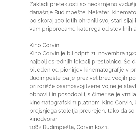
Zakladi preteklosti so neokrnjeno vzdušj
današnje Budimpešte. Nekateri kinematogr
po skoraj 100 letih ohranili svoj stari sija
vam priporočamo katerega od številnih 
Kino Corvin
Kino Corvin je bil odprt 21. novembra 192
najbolj osrednjih lokacij prestolnice. Še 
bil eden od pionirjev kinematografije v pr
Budimpešte pa je preživel brez večjih po
prizorišče osamosvojitvene vojne je stav
obnovili in posodobili, s čimer se je vrnil
kinematografskim platnom. Kino Corvin, k
prejšnjega stoletja preurejen, tako da so 
kinodvoran.
1082 Budimpešta, Corvin köz 1.