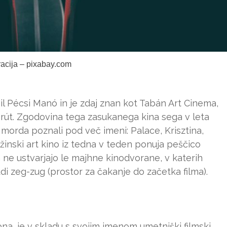
tracija – pixabay.com
vil Pécsi Manó in je zdaj znan kot Tabán Art Cinema,
 körút. Zgodovina tega zasukanega kina sega v leta
ga morda poznali pod več imeni: Palace, Krisztina,
žinski art kino iz tedna v teden ponuja peščico
a ne ustvarjajo le majhne kinodvorane, v katerih
udi zeg-zug (prostor za čakanje do začetka filma).
gona, je v skladu s svojim imenom umetniški filmski