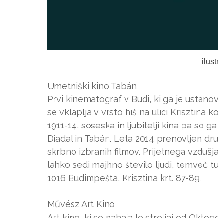
ilus
Umetniški kino Tabán
Prvi kinematograf v Budi, ki ga je ustano
se vklaplja v vrsto hiš na ulici Krisztina
1911-14, soseska in ljubitelji kina pa so 
Diadal in Tabán. Leta 2014 prenovljen dru
skrbno izbranih filmov. Prijetnega vzdušj
lahko sedi majhno število ljudi, temveč t
1016 Budimpešta, Krisztina krt. 87-89.
Művész Art Kino
Art kino, ki se nahaja le streljaj od Okto