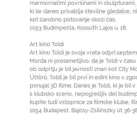
marmornatimi površinami in skulpturami, 
ki še danes privablja številne gledalce, ni
kot čarobno potovanje skozi čas.
1053 Budimpešta, Kossuth Lajos u. 18.
Art kino Toldi
Art kino Toldi je svoja vrata odprl septem
Morda ni presenetljivo, da je Toldi v čas
ob odprtju je bil javnosti znan kot City M
Úttörő. Toldi je bil prvi in edini kino v zg
ponujal 3D filme. Danes je Toldi, ki je bil
s klubsko sceno, nepogrešljiv del budim
kupite tudi vstopnice za filmske klube, f
1054 Budapest, Bajcsy-Zsilinszky út 36-38