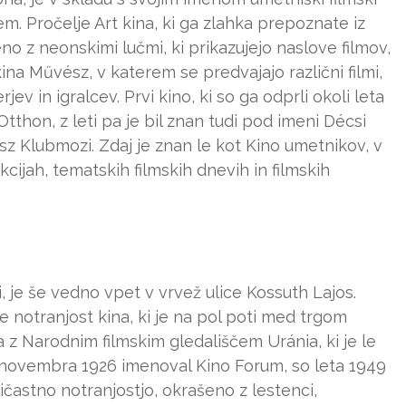
m. Pročelje Art kina, ki ga zlahka prepoznate iz
no z neonskimi lučmi, ki prikazujejo naslove filmov,
ina Művész, v katerem se predvajajo različni filmi,
jev in igralcev. Prvi kino, ki so ga odprli okoli leta
thon, z leti pa je bil znan tudi pod imeni Décsi
sz Klubmozi. Zdaj je znan le kot Kino umetnikov, v
cijah, tematskih filmskih dnevih in filmskih
ci, je še vedno vpet v vrvež ulice Kossuth Lajos.
 notranjost kina, ki je na pol poti med trgom
va z Narodnim filmskim gledališčem Uránia, ki je le
26. novembra 1926 imenoval Kino Forum, so leta 1949
ičastno notranjostjo, okrašeno z lestenci,