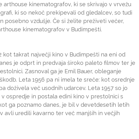
e arthouse kinematografov, ki se skrivajo v vrvežu
afi, ki so nekoč prekipevali od gledalcev, so tudi
j in posebno vzdušje. Če si želite preživeti večer,
arthouse kinematografov v Budimpešti.
2 kot takrat največji kino v Budimpešti na eni od
danes je odprt in predvaja široko paleto filmov ter je
estolnici. Zasnoval ga je Emil Bauer, obleganje
škodb. Leta 1956 pa ni imela te sreče: kot osrednje
ba doživela več usodnih udarcev. Leta 1957 so jo
a v ospredje in postala edini kino v prestolnici s
ot ga poznamo danes, je bil v devetdesetih letih
v avli uredili kavarno ter več manjših in večjih