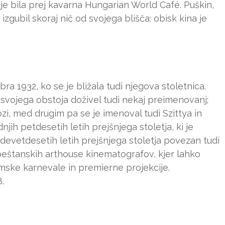
je bila prej kavarna Hungarian World Café. Puškin,
 izgubil skoraj nič od svojega blišča: obisk kina je
bra 1932, ko se je bližala tudi njegova stoletnica.
u svojega obstoja doživel tudi nekaj preimenovanj;
ozi, med drugim pa se je imenoval tudi Szittya in
odnjih petdesetih letih prejšnjega stoletja, ki je
 v devetdesetih letih prejšnjega stoletja povezan tudi
peštanskih arthouse kinematografov, kjer lahko
ilmske karnevale in premierne projekcije.
.