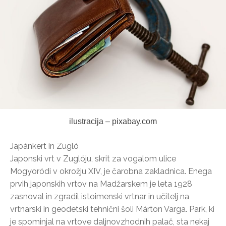
ilustracija – pixabay.com
Japánkert in Zugló
Japonski vrt v Zuglóju, skrit za vogalom ulice
Mogyoródi v okrožju XIV, je čarobna zakladnica. Enega
prvih japonskih vrtov na Madžarskem je leta 1928
zasnoval in zgradil istoimenski vrtnar in učitelj na
vrtnarski in geodetski tehnični šoli Márton Varga. Park, ki
je spominjal na vrtove daljnovzhodnih palač, sta nekaj