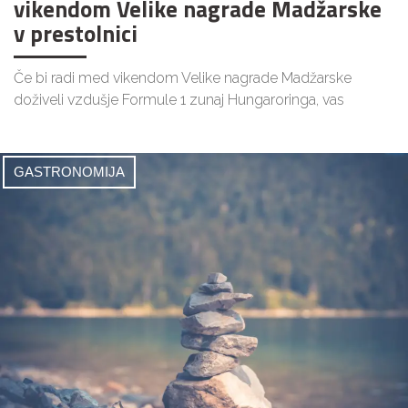
vikendom Velike nagrade Madžarske
v prestolnici
Če bi radi med vikendom Velike nagrade Madžarske
doživeli vzdušje Formule 1 zunaj Hungaroringa, vas
GASTRONOMIJA