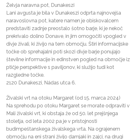
Želvja naravna pot, Dunakeszi
Lani avgusta je bila v Dunakeszi odprta najnovejša
naravoslovna pot, katere namen je obiskovalcem
predstaviti zadnje preostalo šotno barje, ki je nekoč
prekrivalo dolino Donave, in jim omogočiti vpogled v
divje živali, ki živijo na tem območju. Štiri informacijske
točke ob sprehajalni poti skozi divje barje ponujajo
številne informacije in edinstven pogled na območje iz
ptičje perspektive s paviljonov, ki služijo tudi kot
razgledne točke.
2120 Dunakeszi, Nádas utca 6.
Živalski vrt na otoku Margaret (od 15. marca 2024)
Na sprehodu po otoku Margaret se morate odpraviti v
Mali živalski vrt, ki obstaja že od 50. let prejšnjega
stoletja, od leta 2002 pa je v pristojnosti
budimpeštanskega živalskega vrta. Na ograjenem
območju na eni strani živijo damjaki in zajci, na drugi