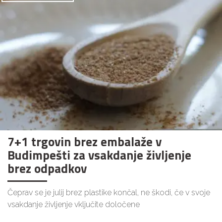
7+1 trgovin brez embalaže v
Budimpešti za vsakdanje življenje
brez odpadkov
Čeprav se je julij brez plastike končal, ne škodi, če v svoje
vsakdanje življenje vključite določene