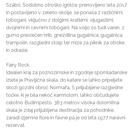
Szabó. Sodobno otroško igrišče, prenovljeno leta 2017
in postavljeno v zeleno okolje, se ponaša z različnimi
tobogani, vključno z dolgimi, kratkimi, vijugastimi,
dvojnimi in cevnimi tobogani. Na voljo so tudi varen, z
gumo prevlečen hrib, gnezdilna gugalnica, gugalnica,
trampolin, razgledni stolp ter mize za piknik za otroke
in odrasle.
Fairy Rock
Idealen kraj za poznozimske in zgodnje spomladanske
izlete je Pravljična skala, do katere se lahko pripeljete
skozi gozdni obroč Normafa. S priljubljene razgledne
točke, ki je bila nekoč kamnolom, lahko občudujete
celotno Budimpešto. 383 metrov visoka dolomitna
skala je zdaj priljubljena destinacija za pohodnike,
zaradi izjemne flore in favne pa je od leta 1977 naravni
rezervat.