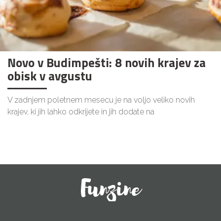
Novo v Budimpešti: 8 novih krajev za
obisk v avgustu
V zadnjem poletnem mesecu je na voljo veliko novih
krajev, ki jih lahko odkrijete in jih dodate na