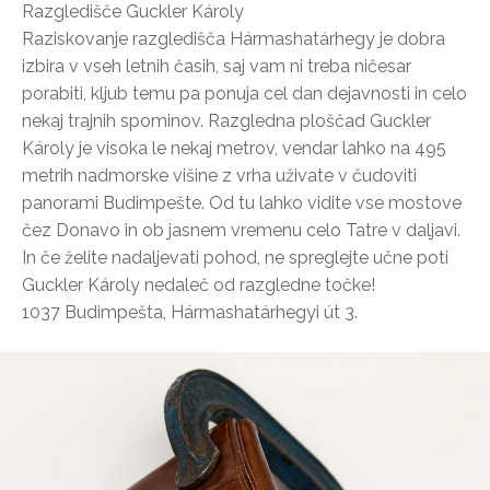
Razgledišče Guckler Károly
Raziskovanje razgledišča Hármashatárhegy je dobra
izbira v vseh letnih časih, saj vam ni treba ničesar
porabiti, kljub temu pa ponuja cel dan dejavnosti in celo
nekaj trajnih spominov. Razgledna ploščad Guckler
Károly je visoka le nekaj metrov, vendar lahko na 495
metrih nadmorske višine z vrha uživate v čudoviti
panorami Budimpešte. Od tu lahko vidite vse mostove
čez Donavo in ob jasnem vremenu celo Tatre v daljavi.
In če želite nadaljevati pohod, ne spreglejte učne poti
Guckler Károly nedaleč od razgledne točke!
1037 Budimpešta, Hármashatárhegyi út 3.