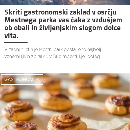
Skriti gastronomski zaklad v osrčju
Mestnega parka vas čaka z vzdušjem
ob obali in življenjskim slogom dolce
vita.
V zadnjih letih je Mestni park postal eno najbolj
vznemirljivih zbirališč v Budimpešti, kjer poleg
GASTRONOMIJA