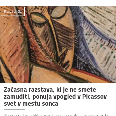
KULTURE
Začasna razstava, ki je ne smete
zamuditi, ponuja vpogled v Picassov
svet v mestu sonca
Za eno najbolj pričakovanih razstav poletja boste morda