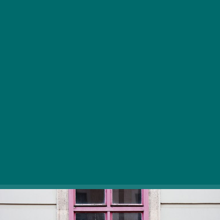
V okrožju Corvin je veliko krajev za preživljanje prostega
časa. Tukaj je nekaj krajev, ki jih lahko raziščete!