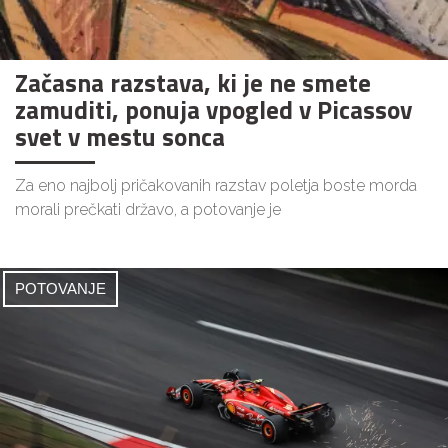
Začasna razstava, ki je ne smete
zamuditi, ponuja vpogled v Picassov
svet v mestu sonca
Za eno najbolj pričakovanih razstav poletja boste morda
morali prečkati državo, a potovanje je
POTOVANJE