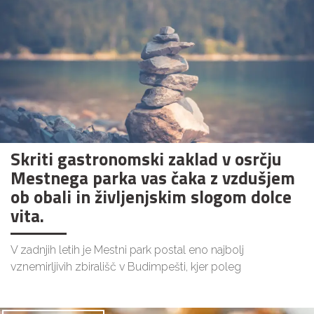
Skriti gastronomski zaklad v osrčju
Mestnega parka vas čaka z vzdušjem
ob obali in življenjskim slogom dolce
vita.
V zadnjih letih je Mestni park postal eno najbolj
vznemirljivih zbirališč v Budimpešti, kjer poleg