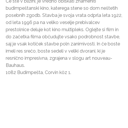
Če ste v bližini, je vredno obiskati znameniti
budimpeštanski kino, katerega stene so dom neštetih
posebnih zgodb. Stavba je svoja vrata odprla leta 1922,
od leta 1996 pa na veliko veselje prebivalcev
prestolnice deluje kot kino multipleks. Oglejte si film in
do začetka filma občudujte vsako podrobnost stavbe,
saj je vsak kotiček stavbe poln zanimivosti. In če boste
imeli res srečo, boste sedeli v veliki dvorani, ki je
resnično impresivna, zgrajena v slogu art nouveau-
Bauhaus.
1082 Budimpešta, Corvin köz 1.