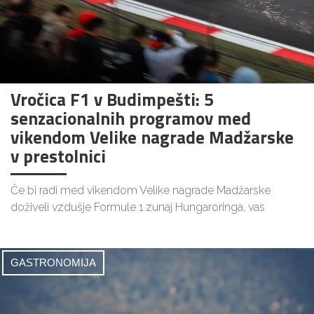
Vročica F1 v Budimpešti: 5
senzacionalnih programov med
vikendom Velike nagrade Madžarske
v prestolnici
Če bi radi med vikendom Velike nagrade Madžarske
doživeli vzdušje Formule 1 zunaj Hungaroringa, vas
GASTRONOMIJA