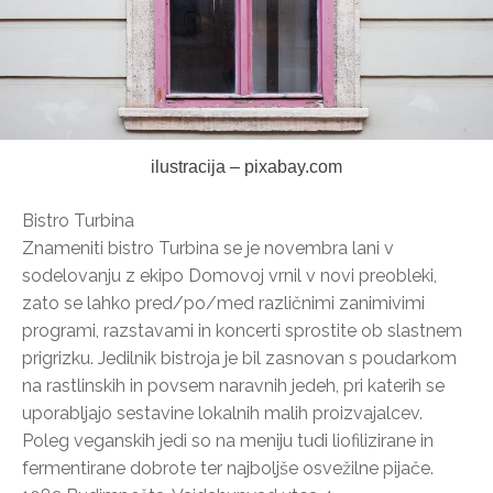
ilustracija – pixabay.com
Bistro Turbina
Znameniti bistro Turbina se je novembra lani v
sodelovanju z ekipo Domovoj vrnil v novi preobleki,
zato se lahko pred/po/med različnimi zanimivimi
programi, razstavami in koncerti sprostite ob slastnem
prigrizku. Jedilnik bistroja je bil zasnovan s poudarkom
na rastlinskih in povsem naravnih jedeh, pri katerih se
uporabljajo sestavine lokalnih malih proizvajalcev.
Poleg veganskih jedi so na meniju tudi liofilizirane in
fermentirane dobrote ter najboljše osvežilne pijače.