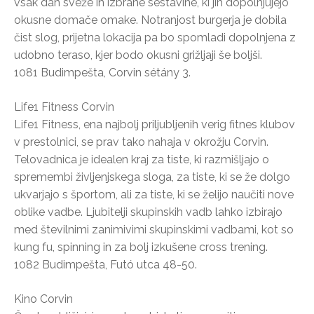
vsak dan sveže in izbrane sestavine, ki jih dopolnjujejo
okusne domače omake. Notranjost burgerja je dobila
čist slog, prijetna lokacija pa bo spomladi dopolnjena z
udobno teraso, kjer bodo okusni grižljaji še boljši.
1081 Budimpešta, Corvin sétány 3.
Life1 Fitness Corvin
Life1 Fitness, ena najbolj priljubljenih verig fitnes klubov
v prestolnici, se prav tako nahaja v okrožju Corvin.
Telovadnica je idealen kraj za tiste, ki razmišljajo o
spremembi življenjskega sloga, za tiste, ki se že dolgo
ukvarjajo s športom, ali za tiste, ki se želijo naučiti nove
oblike vadbe. Ljubitelji skupinskih vadb lahko izbirajo
med številnimi zanimivimi skupinskimi vadbami, kot so
kung fu, spinning in za bolj izkušene cross trening.
1082 Budimpešta, Futó utca 48-50.
Kino Corvin