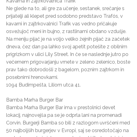
Kavarna in zajtrkovalnica Trafik
Ne glede na to, ali gre za učenje, sestanek, srečanje s
prijatelji ali klepet pred sodobno predstavo Trafós, v
kavarni in zajtrkovalnici Trafik vas vedno pričakuje
osvežujoč meni in bujno, z rastlinami obdano vzdušje.
Na meniju pijač je na voljo veliko žejnih pijač za začetek
dneva, čez dan pa lahko svoj apetit potešite z obilnim
prigrizkom v ulici Lily Street. In če se naslednje jutro po
večernem prigovarjanju vrnete v zeleno zelenico, boste
prav tako dobrodošli z bagelom, poznim zajtrkom in
posebnimi hrenovkami.
1094 Budimpešta, Liliom utca 41.
Bamba Marha Burger Bar
Bamba Marha Burger Bar ima v prestolnici devet
lokacij, najnovejša pa se je odprla lani na promenadi
Corvin. Burgerji Bamba so bili z razlogom uvrščeni med
50 najboljših burgerjev v Evropi, saj se osredotočajo na