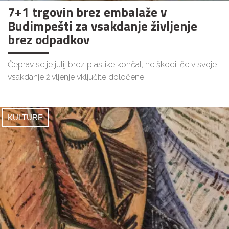
7+1 trgovin brez embalaže v
Budimpešti za vsakdanje življenje
brez odpadkov
Čeprav se je julij brez plastike končal, ne škodi, če v svoje
vsakdanje življenje vključite določene
KULTURE