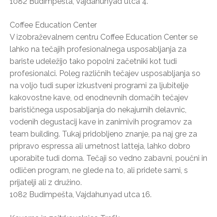
1082 Budimpešta, Vajdahunyad utca 4.
Coffee Education Center
V izobraževalnem centru Coffee Education Center se
lahko na tečajih profesionalnega usposabljanja za
bariste udeležijo tako popolni začetniki kot tudi
profesionalci. Poleg različnih tečajev usposabljanja so
na voljo tudi super izkustveni programi za ljubitelje
kakovostne kave, od enodnevnih domačih tečajev
barističnega usposabljanja do nekajurnih delavnic,
vodenih degustacij kave in zanimivih programov za
team building. Tukaj pridobljeno znanje, pa naj gre za
pripravo espressa ali umetnost latteja, lahko dobro
uporabite tudi doma. Tečaji so vedno zabavni, poučni in
odličen program, ne glede na to, ali pridete sami, s
prijatelji ali z družino.
1082 Budimpešta, Vajdahunyad utca 16.