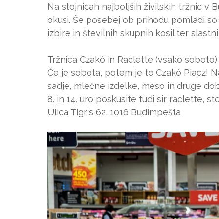
Na stojnicah najboljših živilskih tržnic 
okusi. Še posebej ob prihodu pomladi so t
izbire in številnih skupnih kosil ter slastni
Tržnica Czakó in Raclette (vsako soboto)
Če je sobota, potem je to Czakó Piacz! Na
sadje, mlečne izdelke, meso in druge dobr
8. in 14. uro poskusite tudi sir raclette, s
Ulica Tigris 62, 1016 Budimpešta