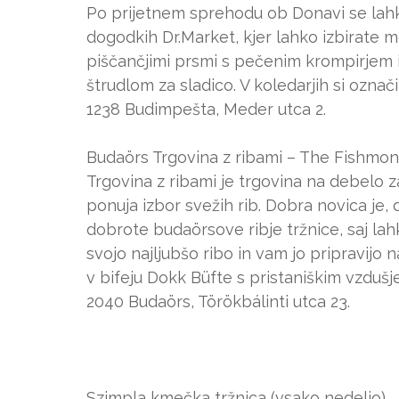
Po prijetnem sprehodu ob Donavi se lahk
dogodkih Dr.Market, kjer lahko izbirate m
piščančjimi prsmi s pečenim krompirjem 
štrudlom za sladico. V koledarjih si označit
1238 Budimpešta, Meder utca 2.
Budaörs Trgovina z ribami – The Fishmo
Trgovina z ribami je trgovina na debelo za
ponuja izbor svežih rib. Dobra novica je, d
dobrote budaörsove ribje tržnice, saj la
svojo najljubšo ribo in vam jo pripravijo
v bifeju Dokk Büfte s pristaniškim vzdušj
2040 Budaörs, Törökbálinti utca 23.
Szimpla kmečka tržnica (vsako nedeljo)