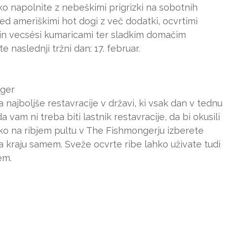
o napolnite z nebeškimi prigrizki na sobotnih
ed ameriškimi hot dogi z več dodatki, ocvrtimi
in vecsési kumaricami ter sladkim domačim
e naslednji tržni dan: 17. februar.
nger
 najboljše restavracije v državi, ki vsak dan v tednu
a vam ni treba biti lastnik restavracije, da bi okusili
hko na ribjem pultu v The Fishmongerju izberete
 na kraju samem. Sveže ocvrte ribe lahko uživate tudi
em.