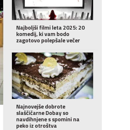
Najboljši filmi leta 2025: 20
komedij, ki vam bodo
zagotovo polepšale večer
Najnovejše dobrote
slaščičarne Dobay so
navdihnjene s spomini na
peko iz otroštva