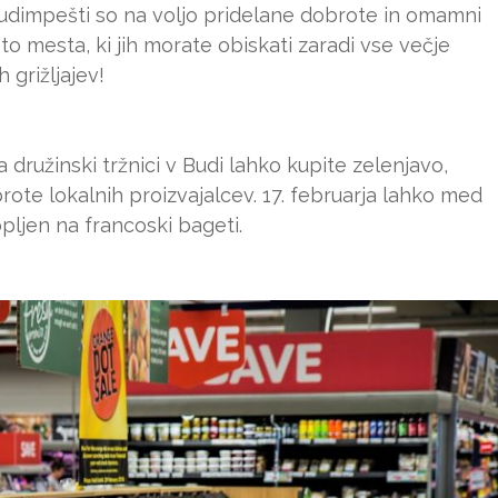
v Budimpešti so na voljo pridelane dobrote in omamni
o mesta, ki jih morate obiskati zaradi vse večje
h grižljajev!
 družinski tržnici v Budi lahko kupite zelenjavo,
ote lokalnih proizvajalcev. 17. februarja lahko med
topljen na francoski bageti.