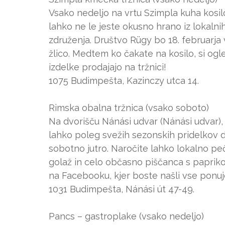
Vsako nedeljo na vrtu Szimpla kuha kosil
lahko ne le jeste okusno hrano iz lokaln
združenja. Društvo Rügy bo 18. februarj
žlico. Medtem ko čakate na kosilo, si ogl
izdelke prodajajo na tržnici!
1075 Budimpešta, Kazinczy utca 14.
Rimska obalna tržnica (vsako soboto)
Na dvorišču Nánási udvar (Nánási udvar), 
lahko poleg svežih sezonskih pridelkov d
sobotno jutro. Naročite lahko lokalno peč
golaž in celo občasno piščanca s papriko
na Facebooku, kjer boste našli vse ponu
1031 Budimpešta, Nánási út 47-49.
Pancs – gastroplake (vsako nedeljo)