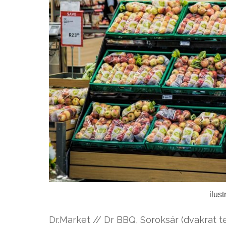
ilus
Dr.Market // Dr BBQ, Soroksár (dvakrat 