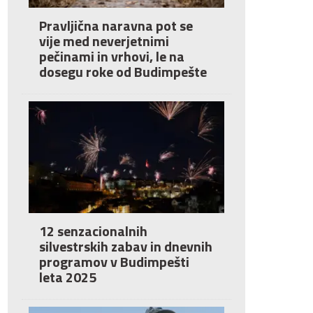
Pravljična naravna pot se
vije med neverjetnimi
pečinami in vrhovi, le na
dosegu roke od Budimpešte
12 senzacionalnih
silvestrskih zabav in dnevnih
programov v Budimpešti
leta 2025