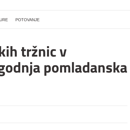
URE
POTOVANJE
kih tržnic v
zgodnja pomladanska