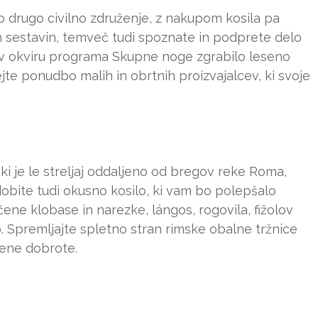
o drugo civilno združenje, z nakupom kosila pa
ih sestavin, temveč tudi spoznate in podprete delo
a v okviru programa Skupne noge zgrabilo leseno
ejte ponudbo malih in obrtnih proizvajalcev, ki svoje
ki je le streljaj oddaljeno od bregov reke Roma,
obite tudi okusno kosilo, ki vam bo polepšalo
ene klobase in narezke, lángos, rogovila, fižolov
. Spremljajte spletno stran rimske obalne tržnice
jene dobrote.