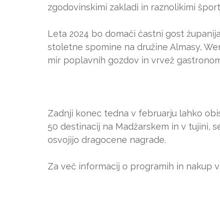
zgodovinskimi zakladi in raznolikimi špor
Leta 2024 bo domači častni gost županija 
stoletne spomine na družine Almasy, Wenck
mir poplavnih gozdov in vrvež gastronoms
Zadnji konec tedna v februarju lahko ob
50 destinacij na Madžarskem in v tujini, 
osvojijo dragocene nagrade.
Za več informacij o programih in nakup vs