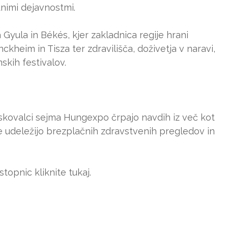
tnimi dejavnostmi.
Gyula in Békés, kjer zakladnica regije hrani
heim in Tisza ter zdravilišča, doživetja v naravi,
kih festivalov.
iskovalci sejma Hungexpo črpajo navdih iz več kot
se udeležijo brezplačnih zdravstvenih pregledov in
topnic kliknite tukaj.