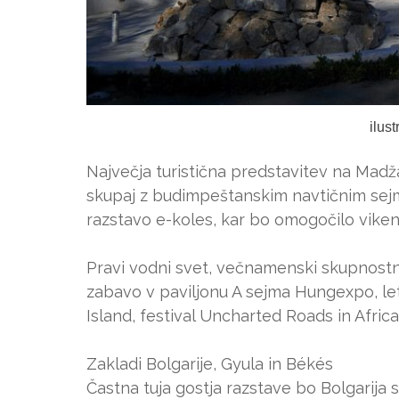
ilus
Največja turistična predstavitev na Madž
skupaj z budimpeštanskim navtičnim sejm
razstavo e-koles, kar bo omogočilo viken
Pravi vodni svet, večnamenski skupnostni 
zabavo v paviljonu A sejma Hungexpo, let
Island, festival Uncharted Roads in Afric
Zakladi Bolgarije, Gyula in Békés
Častna tuja gostja razstave bo Bolgarija s 