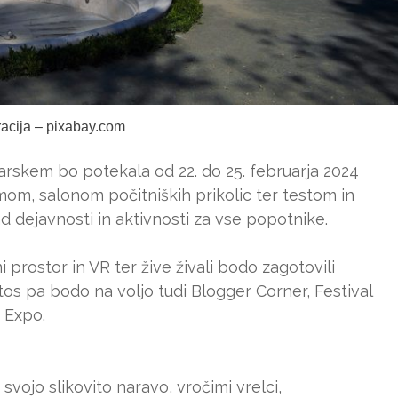
tracija – pixabay.com
arskem bo potekala od 22. do 25. februarja 2024
om, salonom počitniških prikolic ter testom in
d dejavnosti in aktivnosti za vse popotnike.
prostor in VR ter žive živali bodo zagotovili
os pa bodo na voljo tudi Blogger Corner, Festival
a Expo.
svojo slikovito naravo, vročimi vrelci,