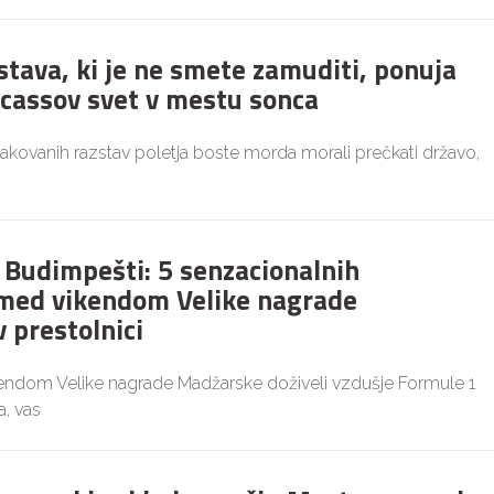
stava, ki je ne smete zamuditi, ponuja
icassov svet v mestu sonca
čakovanih razstav poletja boste morda morali prečkati državo,
v Budimpešti: 5 senzacionalnih
med vikendom Velike nagrade
 prestolnici
kendom Velike nagrade Madžarske doživeli vzdušje Formule 1
, vas