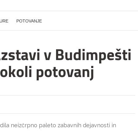
URE
POTOVANJE
azstavi v Budimpešti
 okoli potovanj
nudila neizčrpno paleto zabavnih dejavnosti in