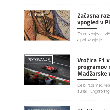
Začasna raz
KULTURE
vpogled v P
Za eno najbolj pri
a potovanje je
Vročica F1 
POTOVANJE
programov 
Madžarske v
Če bi radi med vi
zunaj Hungaroringa