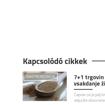
Kapcsolódó cikkek
7+1 trgovin
GASTRONOMIJA
vsakdanje ž
Čeprav se je julij 
vključite določene