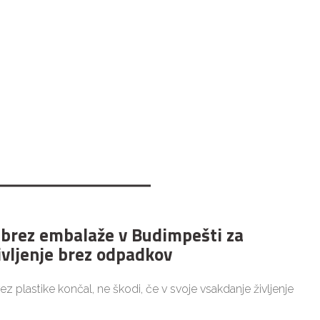
 brez embalaže v Budimpešti za
ivljenje brez odpadkov
brez plastike končal, ne škodi, če v svoje vsakdanje življenje