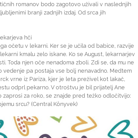
tičnih romanov bodo zagotovo uživali v naslednjih
ubljenimi branji zadnjih izdaj. Od srca jih
ekarjeva hči
 očetu v lekarni. Ker se je učila od babice, razvije
v lekarni kmalu zelo iskane. Ko se August, lekarnarjev
sti. Toda njen oče nenadoma zboli. Zdi se, da mu ne
vo vedenje pa postaja vse bolj nenavadno. Medtem
k vrne iz Pariza, kjer je leta preživel kot lakač,
estu odprl pekarno. V otroštvu je bil prijatelj Ane
 jo zaprosi za roko, se znajde pred težko odločitvijo:
svojemu srcu? (Central Könyvek)