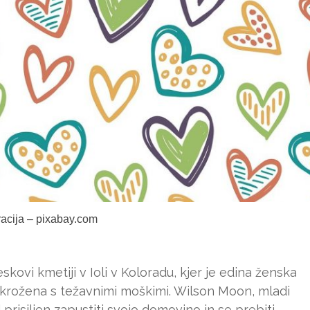
tracija – pixabay.com
kovi kmetiji v Ioli v Koloradu, kjer je edina ženska
obkrožena s težavnimi moškimi. Wilson Moon, mladi
 prisiljen zapustiti svojo domovino in se prebiti