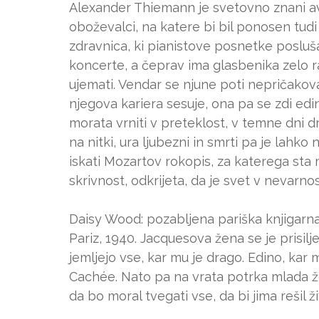
Alexander Thiemann je svetovno znani avst
oboževalci, na katere bi bil ponosen tud
zdravnica, ki pianistove posnetke posluša
koncerte, a čeprav ima glasbenika zelo ra
ujemati. Vendar se njune poti nepričako
njegova kariera sesuje, ona pa se zdi edin
morata vrniti v preteklost, v temne dni d
na nitki, ura ljubezni in smrti pa je lahk
iskati Mozartov rokopis, za katerega sta mi
skrivnost, odkrijeta, da je svet v nevarnost
Daisy Wood: pozabljena pariška knjigarn
Pariz, 1940. Jacquesova žena se je prisilje
jemljejo vse, kar mu je drago. Edino, kar
Cachée. Nato pa na vrata potrka mlada ž
da bo moral tvegati vse, da bi jima rešil ži