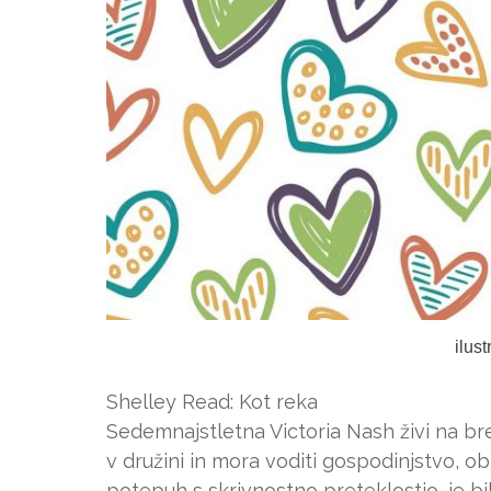
ilus
Shelley Read: Kot reka
Sedemnajstletna Victoria Nash živi na bres
v družini in mora voditi gospodinjstvo, 
potepuh s skrivnostno preteklostjo, je bil