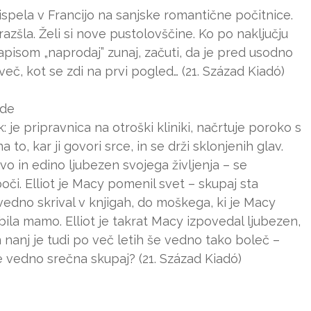
ispela v Francijo na sanjske romantične počitnice.
 razšla. Želi si nove pustolovščine. Ko po naključju
pisom „naprodaj” zunaj, začuti, da je pred usodno
 več, kot se zdi na prvi pogled… (21. Század Kiadó)
ede
 je pripravnica na otroški kliniki, načrtuje poroko s
o, kar ji govori srce, in se drži sklonjenih glav.
rvo in edino ljubezen svojega življenja – se
oči. Elliot je Macy pomenil svet – skupaj sta
vedno skrival v knjigah, do moškega, ki je Macy
zgubila mamo. Elliot je takrat Macy izpovedal ljubezen,
in nanj je tudi po več letih še vedno tako boleč –
e vedno srečna skupaj? (21. Század Kiadó)