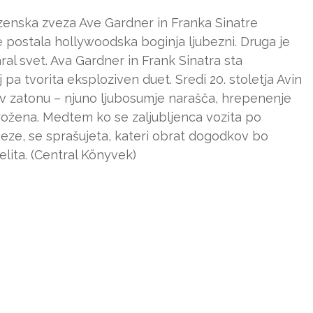
ezenska zveza Ave Gardner in Franka Sinatre
e postala hollywoodska boginja ljubezni. Druga je
ral svet. Ava Gardner in Frank Sinatra sta
pa tvorita eksploziven duet. Sredi 20. stoletja Avin
 v zatonu – njuno ljubosumje narašča, hrepenenje
grožena. Medtem ko se zaljubljenca vozita po
jeze, se sprašujeta, kateri obrat dogodkov bo
delita. (Central Könyvek)