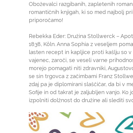
Oboževalci razgibanih, zapletenih roman
romantičnih knjigah, ki so med najbolj prilj
priporočamo!
Rebekka Eder: Družina Stollwerck – Apot
1838, Köln. Anna Sophia z veseljem pomaga
lasten recept in kapljice proti kašlju so 
vajenec, zaroči, se veseli varne prihodno
morejo pomagati niti zdravniki, Augusto
se sin trgovca z začimbami Franz Stollwerc
zdaj pa je diplomirani slaščičar, da bi v m
Sofije in od takrat je zaljubljen vanjo. Ko
izpolniti dolžnost do družine ali slediti 