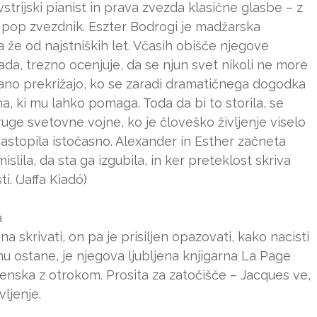
rijski pianist in prava zvezda klasične glasbe – z
i pop zvezdnik. Eszter Bodrogi je madžarska
 že od najstniških let. Včasih obišče njegove
da, trezno ocenjuje, da se njun svet nikoli ne more
vano prekrižajo, ko se zaradi dramatičnega dogodka
a, ki mu lahko pomaga. Toda da bi to storila, se
ruge svetovne vojne, ko je človeško življenje viselo
o nastopila istočasno. Alexander in Esther začneta
slila, da sta ga izgubila, in ker preteklost skriva
i. (Jaffa Kiadó)
a
na skrivati, on pa je prisiljen opazovati, kako nacisti
 mu ostane, je njegova ljubljena knjigarna La Page
enska z otrokom. Prosita za zatočišče – Jacques ve,
vljenje.