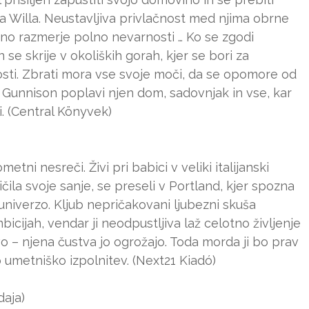
eča Willa. Neustavljiva privlačnost med njima obrne
tno razmerje polno nevarnosti … Ko se zgodi
in se skrije v okoliških gorah, kjer se bori za
nosti. Zbrati mora vse svoje moči, da se opomore od
a Gunnison poplavi njen dom, sadovnjak in vse, kar
i. (Central Könyvek)
etni nesreči. Živi pri babici v veliki italijanski
ničila svoje sanje, se preseli v Portland, kjer spozna
univerzo. Kljub nepričakovani ljubezni skuša
bicijah, vendar ji neodpustljiva laž celotno življenje
vo – njena čustva jo ogrožajo. Toda morda ji bo prav
umetniško izpolnitev. (Next21 Kiadó)
aja)