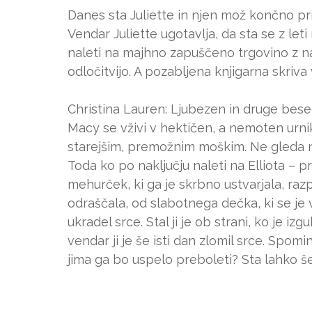
Danes sta Juliette in njen mož končno pr
Vendar Juliette ugotavlja, da sta se z leti
naleti na majhno zapuščeno trgovino z na
odločitvijo. A pozabljena knjigarna skriva
Christina Lauren: Ljubezen in druge bes
Macy se vživi v hektičen, a nemoten urnik:
starejšim, premožnim moškim. Ne gleda na t
Toda ko po naključju naleti na Elliota – p
mehurček, ki ga je skrbno ustvarjala, razp
odraščala, od slabotnega dečka, ki se je 
ukradel srce. Stal ji je ob strani, ko je i
vendar ji je še isti dan zlomil srce. Spom
jima ga bo uspelo preboleti? Sta lahko š