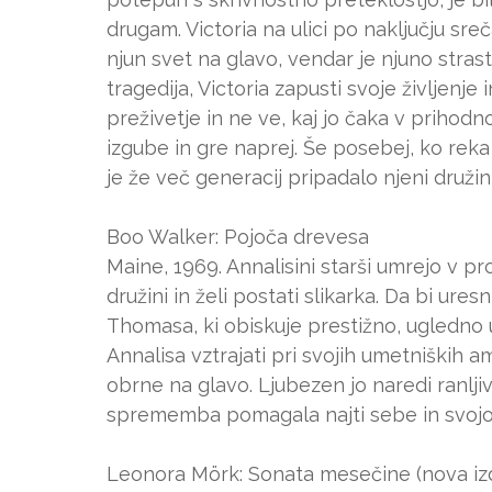
drugam. Victoria na ulici po naključju sr
njun svet na glavo, vendar je njuno stras
tragedija, Victoria zapusti svoje življenje 
preživetje in ne ve, kaj jo čaka v prihod
izgube in gre naprej. Še posebej, ko rek
je že več generacij pripadalo njeni družin
Boo Walker: Pojoča drevesa
Maine, 1969. Annalisini starši umrejo v prom
družini in želi postati slikarka. Da bi ures
Thomasa, ki obiskuje prestižno, ugledno 
Annalisa vztrajati pri svojih umetniških am
obrne na glavo. Ljubezen jo naredi ranlji
sprememba pomagala najti sebe in svojo 
Leonora Mörk: Sonata mesečine (nova izd