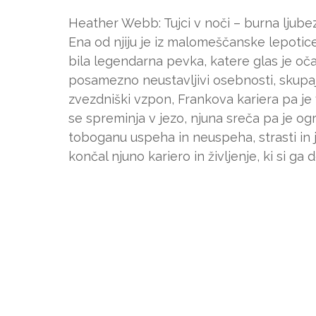
Heather Webb: Tujci v noči – burna ljub
Ena od njiju je iz malomeščanske lepotic
bila legendarna pevka, katere glas je oča
posamezno neustavljivi osebnosti, skupaj 
zvezdniški vzpon, Frankova kariera pa je
se spreminja v jezo, njuna sreča pa je o
toboganu uspeha in neuspeha, strasti in 
končal njuno kariero in življenje, ki si ga 