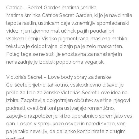
Catrice – Secret Garden matirna šminka
Matirna šminka Catrice Secret Garden, ki jo je navdihnila
lepota rastlin, ustnicam daje vznemirljiv spomladanski
videz, njen izjemno mat učinek pa jih poudari pri
vsakem ličenju. Visoko pigmentirana, masleno mehka
tekstura je dolgotrajna, dizajn pa je zelo markanten.
Poleg tega se ne suši, je enostavna za nanašanje in
nenazadnje je izdelek popolnoma veganski.
Victoria’s Secret – Love body spray za ženske
Če iščete prijetno, lahkotno, vsakodnevno dišavo, je
pršilo za telo za ženske Victoria’s Secret Love idealna
izbira. Zagotavlja dolgotrajen občutek svežine, njegovi
pudrasti, cvetlični toni pa ustvarjajo romantično,
zapeljivo razpoloženje, ki bo uporabnico spremljalo ves
dan. Losjon v spreju kožo osveži in naredi svežo, vonj
pa je tako nevsiljiv, da ga lahko kombinirate z drugimi