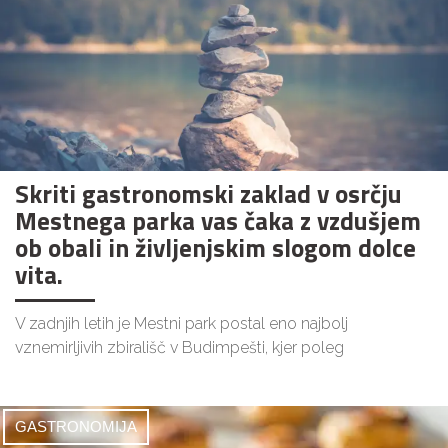
Skriti gastronomski zaklad v osrčju
Mestnega parka vas čaka z vzdušjem
ob obali in življenjskim slogom dolce
vita.
V zadnjih letih je Mestni park postal eno najbolj
vznemirljivih zbirališč v Budimpešti, kjer poleg
GASTRONOMIJA