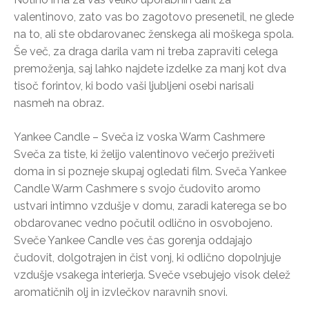
valentinovo, zato vas bo zagotovo presenetil, ne glede
na to, ali ste obdarovanec ženskega ali moškega spola.
Še več, za draga darila vam ni treba zapraviti celega
premoženja, saj lahko najdete izdelke za manj kot dva
tisoč forintov, ki bodo vaši ljubljeni osebi narisali
nasmeh na obraz.
Yankee Candle – Sveča iz voska Warm Cashmere
Sveča za tiste, ki želijo valentinovo večerjo preživeti
doma in si pozneje skupaj ogledati film. Sveča Yankee
Candle Warm Cashmere s svojo čudovito aromo
ustvari intimno vzdušje v domu, zaradi katerega se bo
obdarovanec vedno počutil odlično in osvobojeno.
Sveče Yankee Candle ves čas gorenja oddajajo
čudovit, dolgotrajen in čist vonj, ki odlično dopolnjuje
vzdušje vsakega interierja. Sveče vsebujejo visok delež
aromatičnih olj in izvlečkov naravnih snovi.