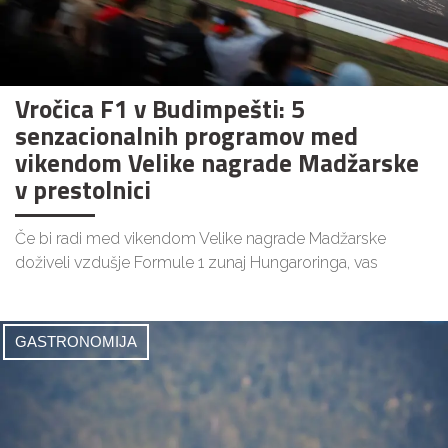
Vročica F1 v Budimpešti: 5
senzacionalnih programov med
vikendom Velike nagrade Madžarske
v prestolnici
Če bi radi med vikendom Velike nagrade Madžarske
doživeli vzdušje Formule 1 zunaj Hungaroringa, vas
GASTRONOMIJA