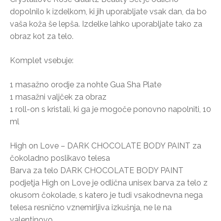
dopolnilo k izdelkom, ki jih uporabljate vsak dan, da bo
vaša koža še lepša. Izdelke lahko uporabljate tako za
obraz kot za telo.
Komplet vsebuje:
1 masažno orodje za nohte Gua Sha Plate
1 masažni valjček za obraz
1 roll-on s kristali, ki ga je mogoče ponovno napolniti, 10
ml
High on Love – DARK CHOCOLATE BODY PAINT za
čokoladno poslikavo telesa
Barva za telo DARK CHOCOLATE BODY PAINT
podjetja High on Love je odlična unisex barva za telo z
okusom čokolade, s katero je tudi vsakodnevna nega
telesa resnično vznemirljiva izkušnja, ne le na
valentinovo.