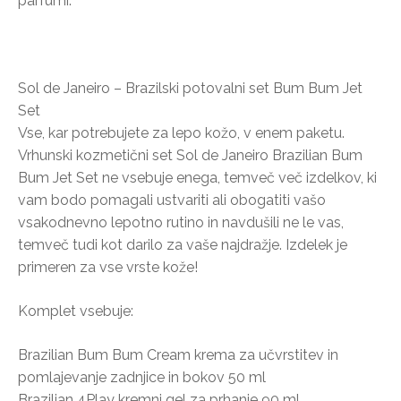
parfumi.
Sol de Janeiro – Brazilski potovalni set Bum Bum Jet
Set
Vse, kar potrebujete za lepo kožo, v enem paketu.
Vrhunski kozmetični set Sol de Janeiro Brazilian Bum
Bum Jet Set ne vsebuje enega, temveč več izdelkov, ki
vam bodo pomagali ustvariti ali obogatiti vašo
vsakodnevno lepotno rutino in navdušili ne le vas,
temveč tudi kot darilo za vaše najdražje. Izdelek je
primeren za vse vrste kože!
Komplet vsebuje:
Brazilian Bum Bum Cream krema za učvrstitev in
pomlajevanje zadnjice in bokov 50 ml
Brazilian 4Play kremni gel za prhanje 90 ml