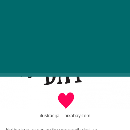
ilustracija – pixabay.com
Notino ima za vas veliko uporabnih daril za