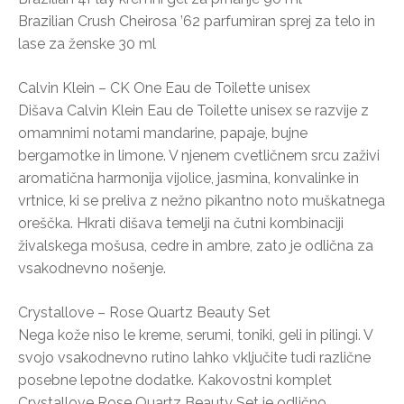
Brazilian Crush Cheirosa ’62 parfumiran sprej za telo in
lase za ženske 30 ml
Calvin Klein – CK One Eau de Toilette unisex
Dišava Calvin Klein Eau de Toilette unisex se razvije z
omamnimi notami mandarine, papaje, bujne
bergamotke in limone. V njenem cvetličnem srcu zaživi
aromatična harmonija vijolice, jasmina, konvalinke in
vrtnice, ki se preliva z nežno pikantno noto muškatnega
oreščka. Hkrati dišava temelji na čutni kombinaciji
živalskega mošusa, cedre in ambre, zato je odlična za
vsakodnevno nošenje.
Crystallove – Rose Quartz Beauty Set
Nega kože niso le kreme, serumi, toniki, geli in pilingi. V
svojo vsakodnevno rutino lahko vključite tudi različne
posebne lepotne dodatke. Kakovostni komplet
Crystallove Rose Quartz Beauty Set je odlično