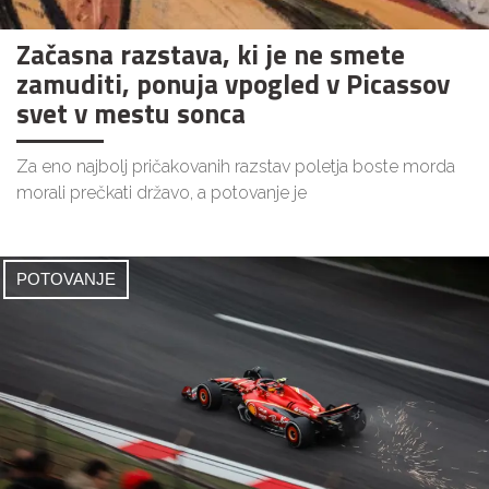
Začasna razstava, ki je ne smete
zamuditi, ponuja vpogled v Picassov
svet v mestu sonca
Za eno najbolj pričakovanih razstav poletja boste morda
morali prečkati državo, a potovanje je
POTOVANJE