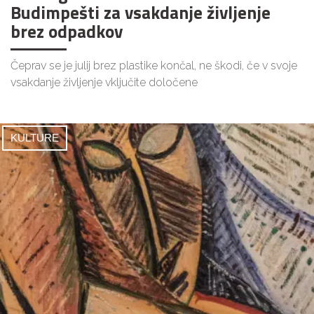
Budimpešti za vsakdanje življenje
brez odpadkov
Čeprav se je julij brez plastike končal, ne škodi, če v svoje
vsakdanje življenje vključite določene
KULTURE