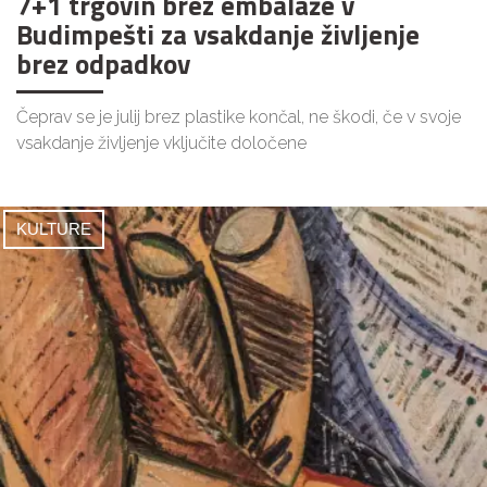
7+1 trgovin brez embalaže v
Budimpešti za vsakdanje življenje
brez odpadkov
Čeprav se je julij brez plastike končal, ne škodi, če v svoje
vsakdanje življenje vključite določene
KULTURE