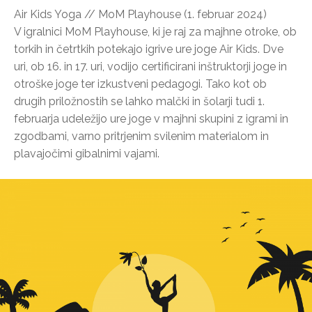
Air Kids Yoga // MoM Playhouse (1. februar 2024)
V igralnici MoM Playhouse, ki je raj za majhne otroke, ob
torkih in četrtkih potekajo igrive ure joge Air Kids. Dve
uri, ob 16. in 17. uri, vodijo certificirani inštruktorji joge in
otroške joge ter izkustveni pedagogi. Tako kot ob
drugih priložnostih se lahko malčki in šolarji tudi 1.
februarja udeležijo ure joge v majhni skupini z igrami in
zgodbami, varno pritrjenim svilenim materialom in
plavajočimi gibalnimi vajami.