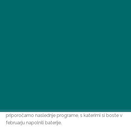
Februarja vas na nekaterih najbolj nenavadnih lokacijah
v Budimpešti čakajo dinamične ure joge in pilatesa za
celo telo. Če bi radi preizkusili, kako je premikati mišice
v muzeju ali ob DJ-ju, ki ga spremlja ročni drak, vam
priporočamo naslednje programe, s katerimi si boste v
februarju napolnili baterije.