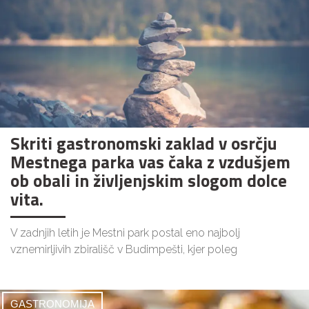
Skriti gastronomski zaklad v osrčju
Mestnega parka vas čaka z vzdušjem
ob obali in življenjskim slogom dolce
vita.
V zadnjih letih je Mestni park postal eno najbolj
vznemirljivih zbirališč v Budimpešti, kjer poleg
GASTRONOMIJA