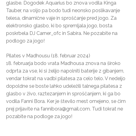
glasbe. Dogodek Aquarius bo znova vodila Kinga
Tauber, na voljo pa bodo tudi neonsko poslikavanje
telesa, dinamične vaje in sproščanje pred jogo. Za
elektronsko glasbo, ki bo spremljala jogo, bosta
poskrbela DJ Carner_ofc in Sabira. Ne pozabite na
podlogo za jogo!
Pilates v Madhousu (18. februar 2024)
18. februarja bodo vrata Madhousa znova na široko
odprta za vse, ki si želijo napolniti baterije z gibanjem,
vendar tokrat na vadbi pilatesa za celo telo. V nedeljo
dopoldne se boste lahko udeležili talnega pilatesa z
glasbo v živo, raztezanjem in sproščanjem, ki ga bo
vodila Fanni Bora. Ker je število mest omejeno, se čim
prej prijavite na fannibora@gmail.com. Tudi tokrat ne
pozabite na podloge za jogo!