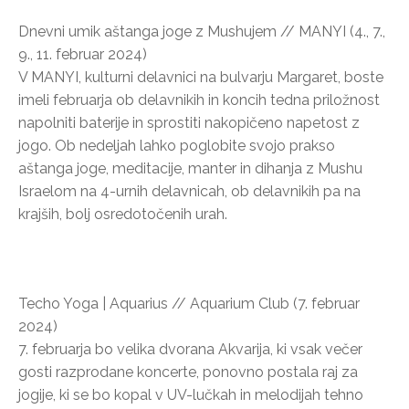
Dnevni umik aštanga joge z Mushujem // MANYI (4., 7.,
9., 11. februar 2024)
V MANYI, kulturni delavnici na bulvarju Margaret, boste
imeli februarja ob delavnikih in koncih tedna priložnost
napolniti baterije in sprostiti nakopičeno napetost z
jogo. Ob nedeljah lahko poglobite svojo prakso
aštanga joge, meditacije, manter in dihanja z Mushu
Israelom na 4-urnih delavnicah, ob delavnikih pa na
krajših, bolj osredotočenih urah.
Techo Yoga | Aquarius // Aquarium Club (7. februar
2024)
7. februarja bo velika dvorana Akvarija, ki vsak večer
gosti razprodane koncerte, ponovno postala raj za
jogije, ki se bo kopal v UV-lučkah in melodijah tehno