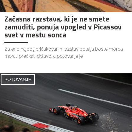
Začasna razstava, ki je ne smete
zamuditi, ponuja vpogled v Picassov
svet v mestu sonca
Za eno najbolj pričakovanih razstav poletja boste morda
morali prečkati državo, a potovanje je
POTOVANJE