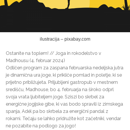
ilustracija – pixabay.com
Ostanite na toplem! // Joga in rokodelstvo v
Madhousu (4. februar 2024)
Odličen program za zaspana februarska nedeljska jutra
je dinamična ura joge, ki prikliče pomlad in poletje, ki se
prijetno približujeta. Priljubljeni gastropub v mestnem
središču, Madhouse, bo 4. februarja na široko odprl
svoja vrata ljubiteljem joge. Sziszi bo skrbel za
energične jogijske gibe, ki vas bodo spravili iz zimskega
spanja, Adél pa bo skrbela za energični pandal z
rokami. Tečaju se lahko pridružite kot začetniki, vendar
ne pozabite na podlogo za jogo!