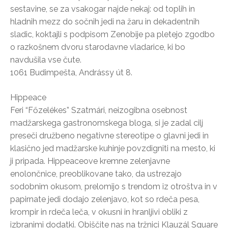
sestavine, se za vsakogar najde nekaj: od toplih in
hladnih mezz do sočnih jedi na žaru in dekadentnih
sladic, koktajli s podpisom Zenobije pa pletejo zgodbo
o razkošnem dvoru starodavne vladarice, ki bo
navdušila vse čute.
1061 Budimpešta, Andrássy út 8.
Hippeace
Feri “Főzelékes” Szatmári, neizogibna osebnost
madžarskega gastronomskega bloga, si je zadal cilj
preseči družbeno negativne stereotipe o glavni jedi in
klasično jed madžarske kuhinje povzdigniti na mesto, ki
ji pripada. Hippeaceove kremne zelenjavne
enolončnice, preoblikovane tako, da ustrezajo
sodobnim okusom, prelomijo s trendom iz otroštva in v
papirnate jedi dodajo zelenjavo, kot so rdeča pesa,
krompir in rdeča leča, v okusni in hranljivi obliki z
izbranimi dodatki. Obiščite nas na tržnici Klauzál Square