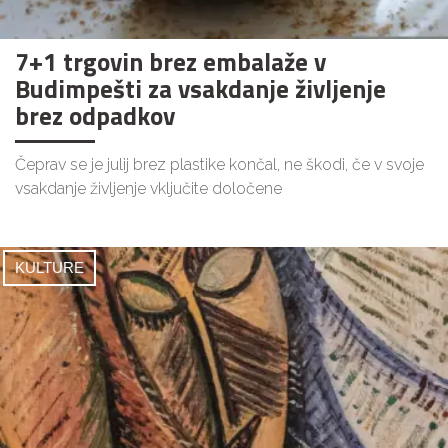
7+1 trgovin brez embalaže v
Budimpešti za vsakdanje življenje
brez odpadkov
Čeprav se je julij brez plastike končal, ne škodi, če v svoje
vsakdanje življenje vključite določene
KULTURE