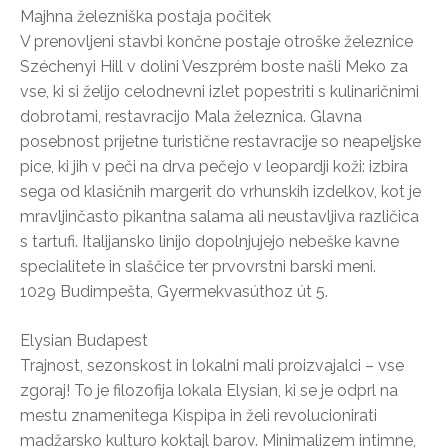
Majhna železniška postaja počitek
V prenovljeni stavbi končne postaje otroške železnice
Széchenyi Hill v dolini Veszprém boste našli Meko za
vse, ki si želijo celodnevni izlet popestriti s kulinaričnimi
dobrotami, restavracijo Mala železnica. Glavna
posebnost prijetne turistične restavracije so neapeljske
pice, ki jih v peči na drva pečejo v leopardji koži: izbira
sega od klasičnih margerit do vrhunskih izdelkov, kot je
mravljinčasto pikantna salama ali neustavljiva različica
s tartufi. Italijansko linijo dopolnjujejo nebeške kavne
specialitete in slaščice ter prvovrstni barski meni.
1029 Budimpešta, Gyermekvasúthoz út 5.
Elysian Budapest
Trajnost, sezonskost in lokalni mali proizvajalci – vse
zgoraj! To je filozofija lokala Elysian, ki se je odprl na
mestu znamenitega Kispipa in želi revolucionirati
madžarsko kulturo koktajl barov. Minimalizem intimne,