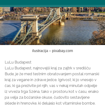
ilustracija – pixabay.com
LuLu Budapest
LuLu Budapest, najnovejši kraj za zajtrk v središču
Bude, je že med testnim obratovanjem postal romarski
kraj za vegane in zdrave jedce. Igrivost, ki jo vnesejo v
čas, ki ga preživite pri njih, vas v nekaj minutah odpelje
iz vrveža trga Széna, tako v prostoru kot v času, enako
pa velja za božanske okuse, čudovito sestavljene
sklede in hrenovke, ki delujejo kot vitaminske bombe.