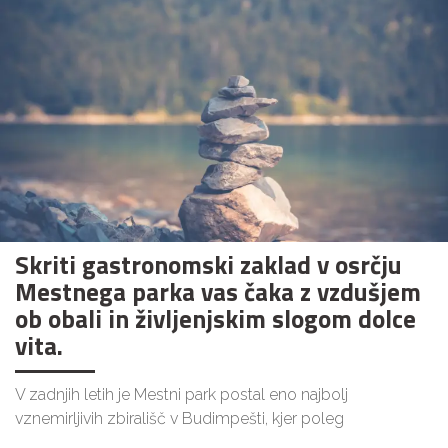
Skriti gastronomski zaklad v osrčju
Mestnega parka vas čaka z vzdušjem
ob obali in življenjskim slogom dolce
vita.
V zadnjih letih je Mestni park postal eno najbolj
vznemirljivih zbirališč v Budimpešti, kjer poleg