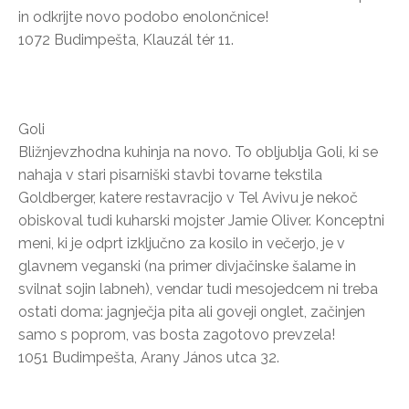
in odkrijte novo podobo enolončnice!
1072 Budimpešta, Klauzál tér 11.
Goli
Bližnjevzhodna kuhinja na novo. To obljublja Goli, ki se
nahaja v stari pisarniški stavbi tovarne tekstila
Goldberger, katere restavracijo v Tel Avivu je nekoč
obiskoval tudi kuharski mojster Jamie Oliver. Konceptni
meni, ki je odprt izključno za kosilo in večerjo, je v
glavnem veganski (na primer divjačinske šalame in
svilnat sojin labneh), vendar tudi mesojedcem ni treba
ostati doma: jagnječja pita ali goveji onglet, začinjen
samo s poprom, vas bosta zagotovo prevzela!
1051 Budimpešta, Arany János utca 32.