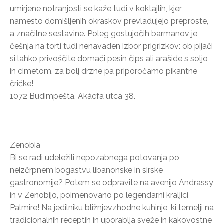
umirjene notranjosti se kaže tudi v koktajlih, kjer
namesto domišljenih okraskov prevladujejo preproste,
a značilne sestavine. Poleg gostujočih barmanov je
češnja na torti tudi nenavaden izbor prigrizkov: ob pijači
si lahko privoščite domači pesin čips ali arašide s soljo
in cimetom, za bolj drzne pa priporočamo pikantne
čričke!
1072 Budimpešta, Akácfa utca 38.
Zenobia
Bi se radi udeležili nepozabnega potovanja po
neizčrpnem bogastvu libanonske in sirske
gastronomije? Potem se odpravite na avenijo Andrassy
in v Zenobijo, poimenovano po legendarni kraljici
Palmire! Na jedilniku bližnjevzhodne kuhinje, ki temelji na
tradicionalnih receptih in uporablja sveže in kakovostne