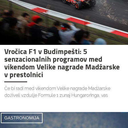
Vročica F1 v Budimpešti: 5
senzacionalnih programov med
vikendom Velike nagrade Madžarske
v prestolnici
Če bi radi med vikendom Velike nagrade Madžarske
doživeli vzdušje Formule 1 zunaj Hungaroringa, vas
GASTRONOMIJA