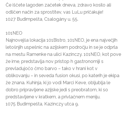
Če iščete lagoden začetek dneva, zdravo kosilo ali
odličen način za sprostitev, vas LuLu pričakuje!
1027 Budimpešta, Csalogány u. 55.
101NEO
Najnovejša lokacija 101Bistro, 101NEO, je ena največjih
letošnjih uspešnic na azijskem področju in se je odprla
na mestu Ramenke na ulici Kazinczy. 101NEO, kot pove
že ime, predstavlja nov pristop h gastronomiji s
prevladujočo črno barvo – tako v hrani kot v
oblikovanju – in seveda fusion okusi, po katerih je ekipa
že znana. Kuhinja, ki jo vodi Marci Keve, obljublja le
dobro pripravljene azijske jedi s preobratom, ki so
predstavljene v kratkem, a privlačnem meniju.
1075 Budimpešta, Kazinczy utca 9.