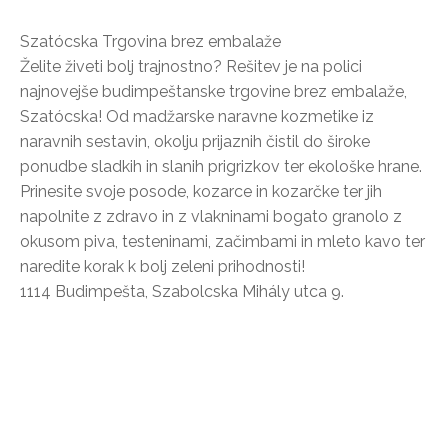
Szatócska Trgovina brez embalaže
Želite živeti bolj trajnostno? Rešitev je na polici
najnovejše budimpeštanske trgovine brez embalaže,
Szatócska! Od madžarske naravne kozmetike iz
naravnih sestavin, okolju prijaznih čistil do široke
ponudbe sladkih in slanih prigrizkov ter ekološke hrane.
Prinesite svoje posode, kozarce in kozarčke ter jih
napolnite z zdravo in z vlakninami bogato granolo z
okusom piva, testeninami, začimbami in mleto kavo ter
naredite korak k bolj zeleni prihodnosti!
1114 Budimpešta, Szabolcska Mihály utca 9.