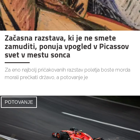
Začasna razstava, ki je ne smete
zamuditi, ponuja vpogled v Picassov
svet v mestu sonca
Za eno najbolj pričakovanih razstav poletja boste morda
morali prečkati državo, a potovanje je
POTOVANJE