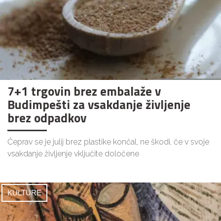
7+1 trgovin brez embalaže v
Budimpešti za vsakdanje življenje
brez odpadkov
Čeprav se je julij brez plastike končal, ne škodi, če v svoje
vsakdanje življenje vključite določene
KULTURE