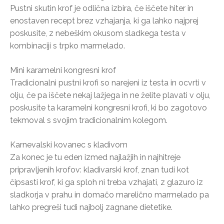
Pustni skutin krof je odlična izbira, če iščete hiter in
enostaven recept brez vzhajanja, ki ga lahko najprej
poskusite, z nebeškim okusom sladkega testa v
kombinaciji s trpko marmelado.
Mini karamelni kongresni krof
Tradicionalni pustni krofi so narejeni iz testa in ocvrti v
olju, če pa iščete nekaj lažjega in ne želite plavati v olju,
poskusite ta karamelni kongresni krofi, ki bo zagotovo
tekmoval s svojim tradicionalnim kolegom.
Karnevalski kovanec s kladivom
Za konec je tu eden izmed najlažjih in najhitreje
pripravljenih krofov: kladivarski krof, znan tudi kot
čipsasti krof, ki ga sploh ni treba vzhajati, z glazuro iz
sladkorja v prahu in domačo marelično marmelado pa
lahko pregreši tudi najbolj zagnane dietetike.