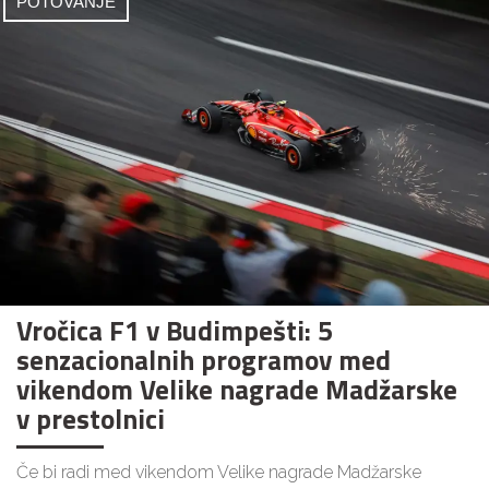
POTOVANJE
Vročica F1 v Budimpešti: 5
senzacionalnih programov med
vikendom Velike nagrade Madžarske
v prestolnici
Če bi radi med vikendom Velike nagrade Madžarske