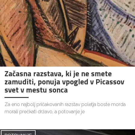
Začasna razstava, ki je ne smete
zamuditi, ponuja vpogled v Picassov
svet v mestu sonca
Za eno najbolj pričakovanih razstav poletja boste morda
morali prečkati državo, a potovanje je