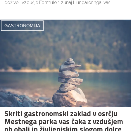
doživeli vzdušje Formule 1 zunaj Hungaroringa, vas
GASTRONOMIJA
Skriti gastronomski zaklad v osrčju
Mestnega parka vas čaka z vzdušjem
ob obali in življenjskim slogom dolce