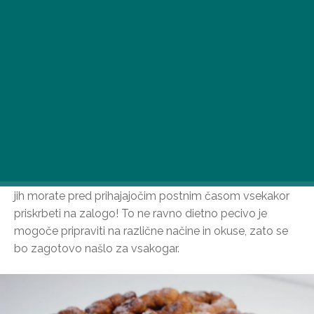
Nepogrešljiv dodatek pustne sezone je pustni krofi, ki si
jih morate pred prihajajočim postnim časom vsekakor
priskrbeti na zalogo! To ne ravno dietno pecivo je
mogoče pripraviti na različne načine in okuse, zato se
bo zagotovo našlo za vsakogar.