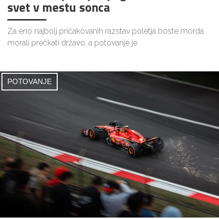
svet v mestu sonca
Za eno najbolj pričakovanih razstav poletja boste morda
morali prečkati državo, a potovanje je
POTOVANJE