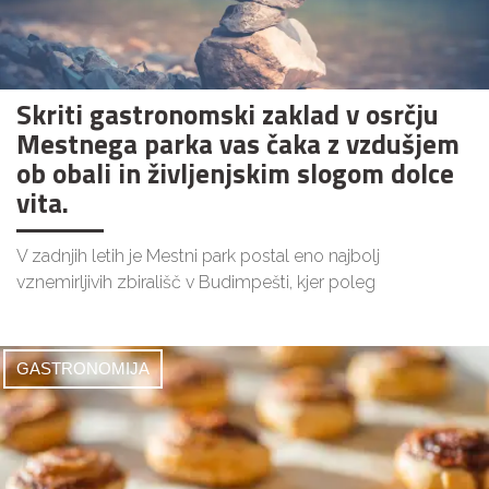
Skriti gastronomski zaklad v osrčju
Mestnega parka vas čaka z vzdušjem
ob obali in življenjskim slogom dolce
vita.
V zadnjih letih je Mestni park postal eno najbolj
vznemirljivih zbirališč v Budimpešti, kjer poleg
GASTRONOMIJA