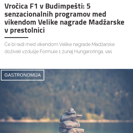
Vročica F1 v Budimpešti: 5
senzacionalnih programov med
vikendom Velike nagrade Madžarske
v prestolnici
Če bi radi med vikendom Velike nagrade Madžarske
doživeli vzdušje Formule 1 zunaj Hungaroringa, vas
GASTRONOMIJA