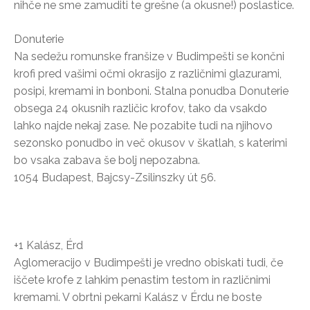
nihče ne sme zamuditi te grešne (a okusne!) poslastice.
Donuterie
Na sedežu romunske franšize v Budimpešti se končni
krofi pred vašimi očmi okrasijo z različnimi glazurami,
posipi, kremami in bonboni. Stalna ponudba Donuterie
obsega 24 okusnih različic krofov, tako da vsakdo
lahko najde nekaj zase. Ne pozabite tudi na njihovo
sezonsko ponudbo in več okusov v škatlah, s katerimi
bo vsaka zabava še bolj nepozabna.
1054 Budapest, Bajcsy-Zsilinszky út 56.
+1 Kalász, Érd
Aglomeracijo v Budimpešti je vredno obiskati tudi, če
iščete krofe z lahkim penastim testom in različnimi
kremami. V obrtni pekarni Kalász v Érdu ne boste