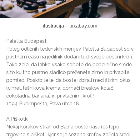
ilustracija – pixabay.com
Paletta Budapest
Poleg odličnih tedenskih menijev Paletta Budapest so v
pustnem času na jedilnik dodani tudi sveže pečeni krofi.
Tako zelo, da lahko vsako soboto do pepelnične srede
s to kultno pustno sladico preženete zimo in privabite
pomlad. Poskrbite le, da boste izbirali med štirimi okusi
(cimet, lešnikova krema, domači breskov kolač,
čokoladna banana) in privlačnimi krofi!
1094 Budimpešta, Páva utca 18.
A Piškotki
Nekaj korakov stran od Bálna boste našli res lepo
trgovino s piškoti, kjer se je sezona krofov začela sredi