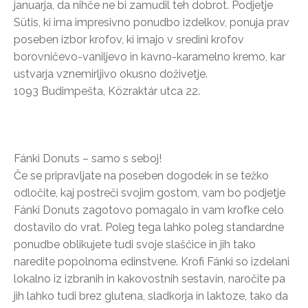
januarja, da nihče ne bi zamudil teh dobrot. Podjetje
Sütis, ki ima impresivno ponudbo izdelkov, ponuja prav
poseben izbor krofov, ki imajo v sredini krofov
borovničevo-vaniljevo in kavno-karamelno kremo, kar
ustvarja vznemirljivo okusno doživetje.
1093 Budimpešta, Közraktár utca 22.
Fánki Donuts – samo s seboj!
Če se pripravljate na poseben dogodek in se težko
odločite, kaj postreči svojim gostom, vam bo podjetje
Fánki Donuts zagotovo pomagalo in vam krofke celo
dostavilo do vrat. Poleg tega lahko poleg standardne
ponudbe oblikujete tudi svoje slaščice in jih tako
naredite popolnoma edinstvene. Krofi Fánki so izdelani
lokalno iz izbranih in kakovostnih sestavin, naročite pa
jih lahko tudi brez glutena, sladkorja in laktoze, tako da