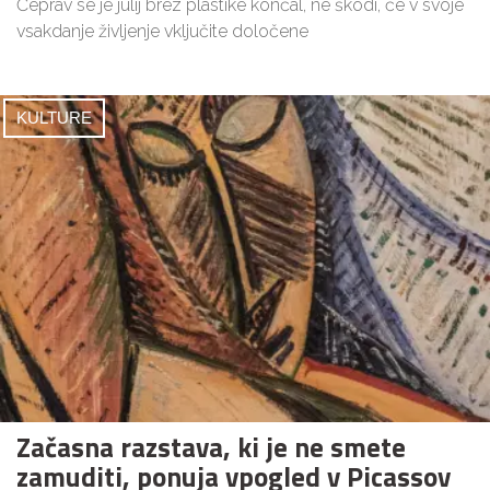
Čeprav se je julij brez plastike končal, ne škodi, če v svoje
vsakdanje življenje vključite določene
KULTURE
Začasna razstava, ki je ne smete
zamuditi, ponuja vpogled v Picassov