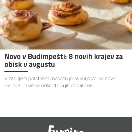
Novo v Budimpešti: 8 novih krajev za
obisk v avgustu
V zadnjem poletnem mesecu je na voljo veliko novih
krajev, ki jih lahko odkrijete in jih dodate na