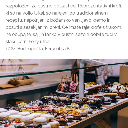
razpoloženi za pustno poslastico. Reprezentativni krofi,
ki so na voljo tukaj, so narejeni po tradicionalnem
receptu, napolnjeni z božansko vanilijevo kremo in
posuti s sesekljanimi orehi. Če imate raje krofe s trakom,
ne obupajte, saj jih lahko v pustni sezoni dobite tudi v
slaščičarni Fény utcai!
1024 Budimpešta, Fény utca 8.