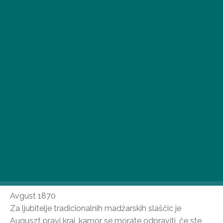
Februarja letos bi bilo škoda zamuditi doživetje
pustnega krofa, ki je povezan s številnimi zanimivimi
vraževerji. Tukaj so naši najljubši kraji v prestolnici!
Avgust 1870
Za ljubitelje tradicionalnih madžarskih slaščic je
Auguszt pravi kraj, kamor se morate odpraviti, če ste