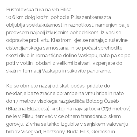
Pustolovska tura na vrh Pilisa
10,6 km dolg krožni pohod s Pilisszentkereszta
obljublja spektakularnost in raznolikost, namenjen pa je
predvsem najbolj izkušenim pohodnikom. Iz vasi se
odpravite proti vrtu Klastrom, kjer se nahajajo ruševine
cistercijanskega samostana, in se počasi sprehodite
skozi divjo in romantično dolino Vaskapu, nato pa se po
poti v votlini, obdani z velikimi balvani, vzpenjate do
skalnih formacij Vaskapu in slikovite panorame.
Ko se obrnete nazaj od skal, počasi pridete do
nekdanje baze zračne obrambe na vrhu hriba in nato
do 17 metrov visokega razgledišča Boldog Özséb
(Blažena Elizabeta), ki stoji na najvišji točki (756 metrov)
ne le v Pilisu, temveč v celotnem transdanubijskem
gorovju. Z vrha se lahko izgubite v sanjskem valovanju
hribov Visegrád, Börzsöny, Buda Hills, Gerecse in