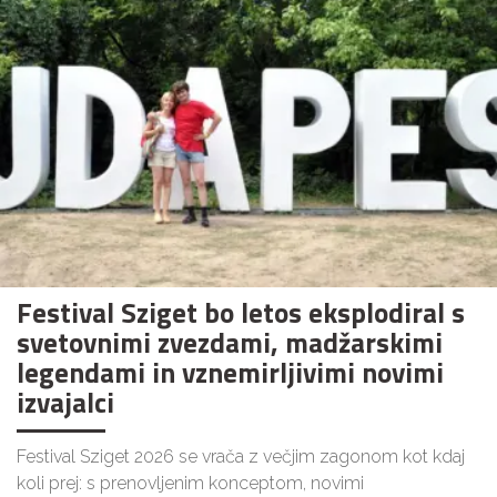
Festival Sziget bo letos eksplodiral s
svetovnimi zvezdami, madžarskimi
legendami in vznemirljivimi novimi
izvajalci
Festival Sziget 2026 se vrača z večjim zagonom kot kdaj
koli prej: s prenovljenim konceptom, novimi