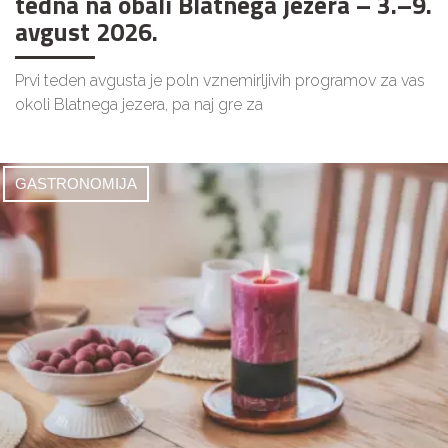
tedna na obali Blatnega jezera – 3.–9.
avgust 2026.
Prvi teden avgusta je poln vznemirljivih programov za vas
okoli Blatnega jezera, pa naj gre za
GASTRONOMIJA