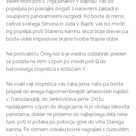
zeleni križni poti s Trga junakov v Bajótiju, vas bo
popeljala po pokrajini, bogati z naravnimi zakladi in
osupljivimi panoramskimi razgledi. Ko boste šli mimo
cerkve svetega Simona in Juda v Bajóti, vas bo modri
trg popeljal proti Staremu kamnu, skozi listje dreves pa
boste videli impresivne skalne tvorbe triasne dobe.
Na počivališču Öreg-kői si je vredno oddahniti, preden
se podate na strm vzpon po modri poti Ω do
betonskega stopnišča s križiščem Y.
Na vsaki veji stopnišča vas čaka jama, nato pa boste
prispeli do enega najpomembnejših arheoloških najdišč
v Transdanubiji, do Jankovičeve jame. Od tu
nadaljujemo vzpon do druge jame, ki jo obdaja slikovita
panorama, dokler ne pridemo do najlepšega dela naše
ture, poti, ki poteka po pobočju gore do vrha Starega
kamna. Po strmem odseku boste nagrajeni s čudovitim