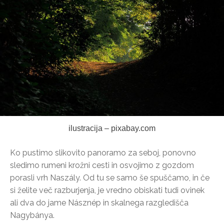
ilustracija – pixabay.com
Ko pustimo slikovito panoramo za seboj, ponovno
sledimo rumeni krožni cesti in osvojimo z gozdom
porasli vrh Naszály. Od tu se samo še spuščamo, in če
si želite več razburjenja, je vredno obiskati tudi ovinek
ali dva do jame Násznép in skalnega razgledišča
Nagybánya.