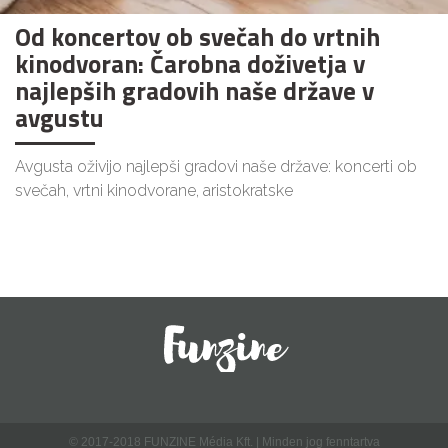
Od koncertov ob svečah do vrtnih
kinodvoran: Čarobna doživetja v
najlepših gradovih naše države v
avgustu
Avgusta oživijo najlepši gradovi naše države: koncerti ob
svečah, vrtni kinodvorane, aristokratske
© 2017-2018 FUNZINE Média Kft. | Minden jog fenntartva