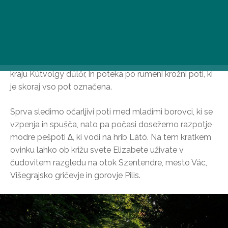
Osvajanje vrhov na hribu Naszály
Naša 7-kilometrska krožna tura nas popelje do najvišje
točke Cserhata, 652 m visokega vrha Naszály, včasih
po strmih poteh in ob čudovitih panoramah. Naša
pustolovščina se začne v vinogradih nad vasjo Vác, v
kraju Kútvölgy dűlőr, in poteka po rumeni krožni poti, ki
je skoraj vso pot označena.
Sprva sledimo očarljivi poti med mladimi borovci, ki se
vzpenja in spušča, nato pa počasi dosežemo razpotje
modre pešpoti ∆, ki vodi na hrib Látó. Na tem kratkem
ovinku lahko ob križu svete Elizabete uživate v
čudovitem razgledu na otok Szentendre, mesto Vác,
Višegrajsko gričevje in gorovje Pilis.