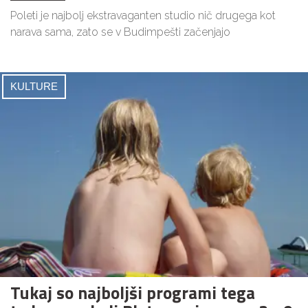
Poleti je najbolj ekstravaganten studio nič drugega kot
narava sama, zato se v Budimpešti začenjajo
KULTURE
Tukaj so najboljši programi tega