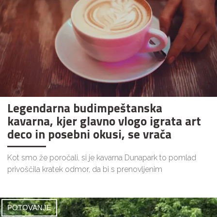
Legendarna budimpeštanska
kavarna, kjer glavno vlogo igrata art
deco in posebni okusi, se vrača
Kot smo že poročali, si je kavarna Dunapark to pomlad
privoščila kratek odmor, da bi s prenovljenim
POTOVANJE