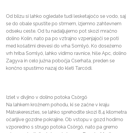
Od blizu si lahko ogledate tudi lesketajočo se vodo, saj
se do obale spustite po strmem, izjemno zahtevnem
odseku ceste. Od tu nadaljujemo pot skozi mračno
dolino Kolin, nato pa po vztrajno vzpenjajoči se poti
med košatimi drevesi do vrha Somlyó. Ko dosežemo
vrh hriba Somlyó, lahko vidimo ravnice, hiše Apc, dolino
Zagyva in celo južna pobočja Cserhata, preden se
končno spustimo nazaj do kleti Tarcódi.
Izlet v divjino v dolino potoka Csörgő
Na lahkem krožnem pohodu, ki se začne v kraju
Mátrakeresztes, se lahko sprehodite skozi 8,4 kilometra
očarljive gozdne pokrajine. Ob vstopu v gozd hodimo
vzporedno s strugo potoka Csörgő, nato pa gremo