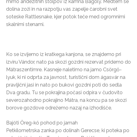
mimo andezitnih stolpov iz kamna Bagoly. Medtem se
dolina zoži in na razpotju vas zapelje čarobni svet
soteske Rattlesnake, kjer potok teče med ogromnimi
skalnimi stenami.
Ko se izvijemo iz kratkega kanjona, se znajdemo pri
izviru Vándor, nato pa skozi gozdni rezervat pridemo do
Mátraszentimre. Kasneje naletimo na jamo Csörgő-
lyuk, ki ni odprta za javnost, turistični dom ágasvár na
pravljični jasi in nato po bukovi gozdni poti do sedla
Dva gradu. Tu se pokrajina počasi odpira v čudovito
severozahodno pokrajino Mátra, na koncu pa se skozi
borove gozdove odrežemo nazaj na izhodišče.
Bajóti Öreg-kő pohod po jamah
Petkilometrska zanka po dolinah Gerecse, ki poteka po