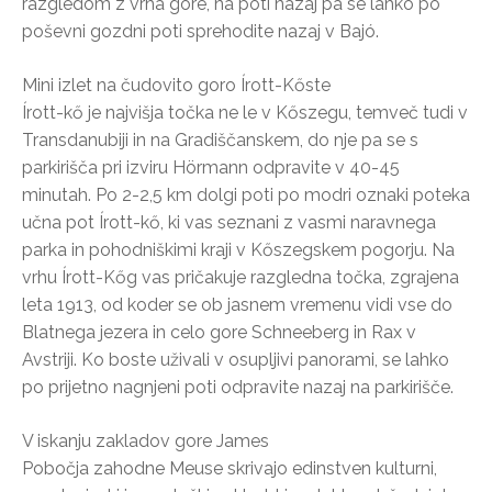
razgledom z vrha gore, na poti nazaj pa se lahko po
poševni gozdni poti sprehodite nazaj v Bajó.
Mini izlet na čudovito goro Írott-Kőste
Írott-kő je najvišja točka ne le v Kőszegu, temveč tudi v
Transdanubiji in na Gradiščanskem, do nje pa se s
parkirišča pri izviru Hörmann odpravite v 40-45
minutah. Po 2-2,5 km dolgi poti po modri oznaki poteka
učna pot Írott-kő, ki vas seznani z vasmi naravnega
parka in pohodniškimi kraji v Kőszegskem pogorju. Na
vrhu Írott-Kőg vas pričakuje razgledna točka, zgrajena
leta 1913, od koder se ob jasnem vremenu vidi vse do
Blatnega jezera in celo gore Schneeberg in Rax v
Avstriji. Ko boste uživali v osupljivi panorami, se lahko
po prijetno nagnjeni poti odpravite nazaj na parkirišče.
V iskanju zakladov gore James
Pobočja zahodne Meuse skrivajo edinstven kulturni,