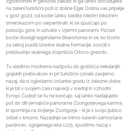
zgodovinski in geološki zaklad, ki ga lahko občudujete
na zeleni turistični poti iz doline Eger. Dolina vas pripelje
v gost gozd, od koder lahko sledite rdečim trikotnim
smerokazom po serpentinah, ki se spuščajo po
pobočju gore, in uživate v izjemni panorami. Počasi
boste dosegli legendarne Beanstones in se, ko boste
za seboj pustili izredne skalne formacije, soočili s
preizkušnjo skalnega stopnišča Orlovo gnezdo.
Tu sledimo modremu kažipotu do grobišča nekdanjih
grajskih prebivalcev in pri turistični oznaki zavijemo
nazaj, da si ogledamo ostanke gradu iz železne dobe,
ki je bil v svojem času največji v srednji in vzhodni
Evropi. Čudeži se tu ne končajo, saj lahko nadaljujete
pot do dih jemajoče panorame Zsongorjevega kamna,
ki spominja na življenje Zsongorja – ki je s svojo ljubico
odšel v brezno. Nazadnje se mimo ruševin samostana
pavlincev, zgrajenega leta 1225, spustimo nazaj v