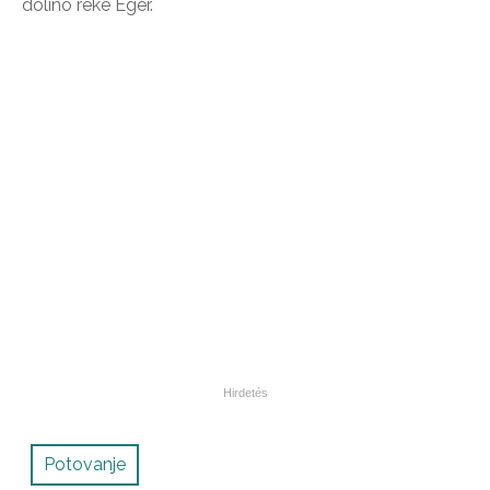
dolino reke Éger.
Potovanje