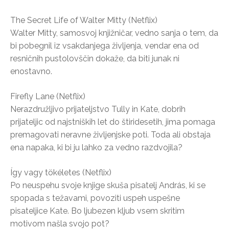
The Secret Life of Walter Mitty (Netflix)
Walter Mitty, samosvoj knjižničar, vedno sanja o tem, da
bi pobegnil iz vsakdanjega življenja, vendar ena od
resničnih pustolovščin dokaže, da biti junak ni
enostavno.
Firefly Lane (Netflix)
Nerazdružljivo prijateljstvo Tully in Kate, dobrih
prijateljic od najstniških let do štiridesetih, jima pomaga
premagovati neravne življenjske poti. Toda ali obstaja
ena napaka, ki bi ju lahko za vedno razdvojila?
Így vagy tökéletes (Netflix)
Po neuspehu svoje knjige skuša pisatelj András, ki se
spopada s težavami, povoziti uspeh uspešne
pisateljice Kate. Bo ljubezen kljub vsem skritim
motivom našla svojo pot?