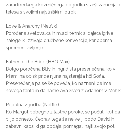
zaradi redkega kozmičnega dogodka starši zamenjajo
telesa s svojimi najstniškimi otroki.
Love & Anarchy (Netflix)
Poročena svetovalka in mladi tehnik si dajeta igrive
naloge, ki izzivajo družbene konvencije, kar obema
spremeni življenje.
Father of the Bride (HBO Max)
Dolgo poročena Billy in Ingrid sta presenečena, ko v
Miami na obisk pride njuna najstarejša hči Sofia.
Presenečenje pa se še poveča, ko naznani, da ima
novega fanta in da namerava živeti z Adanom v Mehiki.
Popolna zgodba (Netflix)
Ko Margot pobegne z lastne poroke, se počuti, kot da
bi jo odneslo. Čeprav tega še ne ve, ji bodo David in
zabavni kaos, ki ga obdaja, pomagali najti svojo pot.