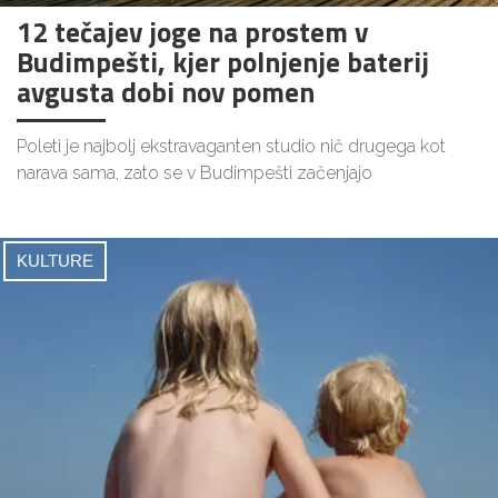
12 tečajev joge na prostem v
Budimpešti, kjer polnjenje baterij
avgusta dobi nov pomen
Poleti je najbolj ekstravaganten studio nič drugega kot
narava sama, zato se v Budimpešti začenjajo
KULTURE