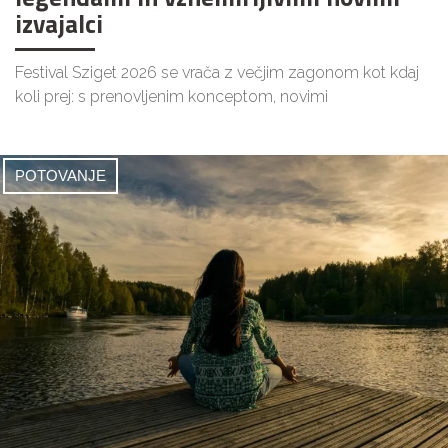
izvajalci
Festival Sziget 2026 se vrača z večjim zagonom kot kdaj
koli prej: s prenovljenim konceptom, novimi
POTOVANJE