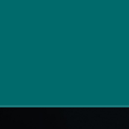
Ti prisrčni filmi vam bodo pričarali nasmeh na obraz in
polepšali vsak dolgočasen zimski večer.