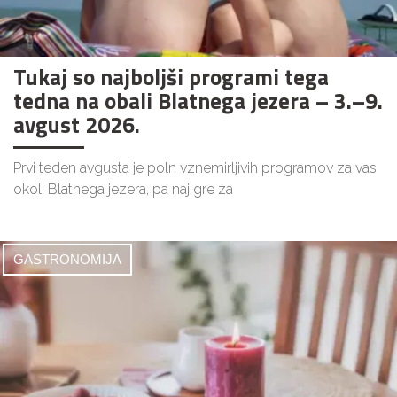
Tukaj so najboljši programi tega
tedna na obali Blatnega jezera – 3.–9.
avgust 2026.
Prvi teden avgusta je poln vznemirljivih programov za vas
okoli Blatnega jezera, pa naj gre za
GASTRONOMIJA