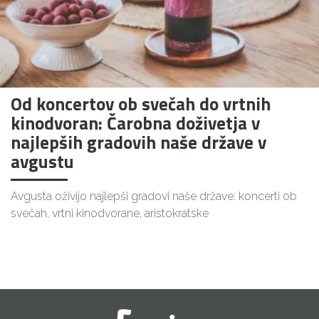
Od koncertov ob svečah do vrtnih
kinodvoran: Čarobna doživetja v
najlepših gradovih naše države v
avgustu
Avgusta oživijo najlepši gradovi naše države: koncerti ob
svečah, vrtni kinodvorane, aristokratske