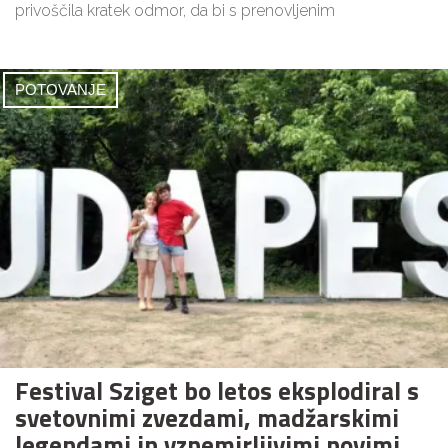
privoščila kratek odmor, da bi s prenovljenim
POTOVANJE
Festival Sziget bo letos eksplodiral s
svetovnimi zvezdami, madžarskimi
legendami in vznemirljivimi novimi