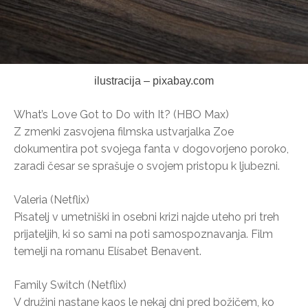
ilustracija – pixabay.com
What’s Love Got to Do with It? (HBO Max)
Z zmenki zasvojena filmska ustvarjalka Zoe
dokumentira pot svojega fanta v dogovorjeno poroko,
zaradi česar se sprašuje o svojem pristopu k ljubezni.
Valeria (Netflix)
Pisatelj v umetniški in osebni krizi najde uteho pri treh
prijateljih, ki so sami na poti samospoznavanja. Film
temelji na romanu Elísabet Benavent.
Family Switch (Netflix)
V družini nastane kaos le nekaj dni pred božičem, ko