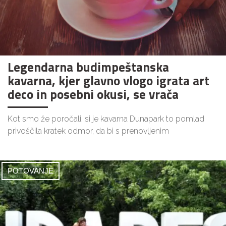
Legendarna budimpeštanska
kavarna, kjer glavno vlogo igrata art
deco in posebni okusi, se vrača
Kot smo že poročali, si je kavarna Dunapark to pomlad
privoščila kratek odmor, da bi s prenovljenim
POTOVANJE