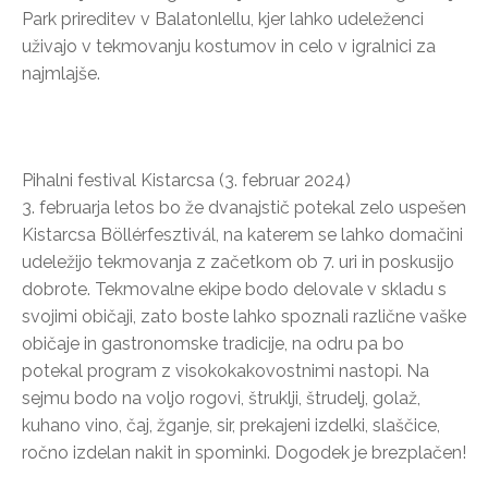
Park prireditev v Balatonlellu, kjer lahko udeleženci
uživajo v tekmovanju kostumov in celo v igralnici za
najmlajše.
Pihalni festival Kistarcsa (3. februar 2024)
3. februarja letos bo že dvanajstič potekal zelo uspešen
Kistarcsa Böllérfesztivál, na katerem se lahko domačini
udeležijo tekmovanja z začetkom ob 7. uri in poskusijo
dobrote. Tekmovalne ekipe bodo delovale v skladu s
svojimi običaji, zato boste lahko spoznali različne vaške
običaje in gastronomske tradicije, na odru pa bo
potekal program z visokokakovostnimi nastopi. Na
sejmu bodo na voljo rogovi, štruklji, štrudelj, golaž,
kuhano vino, čaj, žganje, sir, prekajeni izdelki, slaščice,
ročno izdelan nakit in spominki. Dogodek je brezplačen!