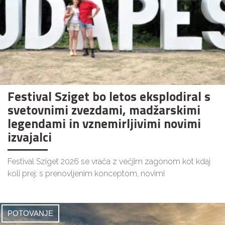
Festival Sziget bo letos eksplodiral s
svetovnimi zvezdami, madžarskimi
legendami in vznemirljivimi novimi
izvajalci
Festival Sziget 2026 se vrača z večjim zagonom kot kdaj
koli prej: s prenovljenim konceptom, novimi
POTOVANJE