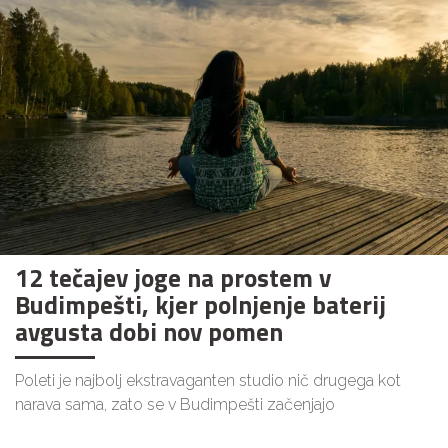
12 tečajev joge na prostem v
Budimpešti, kjer polnjenje baterij
avgusta dobi nov pomen
Poleti je najbolj ekstravaganten studio nič drugega kot
narava sama, zato se v Budimpešti začenjajo