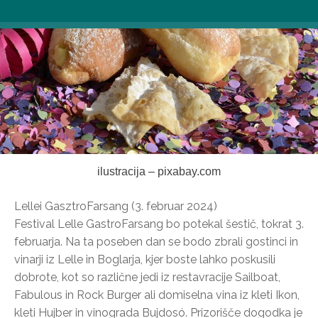
ilustracija – pixabay.com
Lellei GasztroFarsang (3. februar 2024)
Festival Lelle GastroFarsang bo potekal šestič, tokrat 3.
februarja. Na ta poseben dan se bodo zbrali gostinci in
vinarji iz Lelle in Boglarja, kjer boste lahko poskusili
dobrote, kot so različne jedi iz restavracije Sailboat,
Fabulous in Rock Burger ali domiselna vina iz kleti Ikon,
kleti Hujber in vinograda Bujdosó. Prizorišče dogodka je