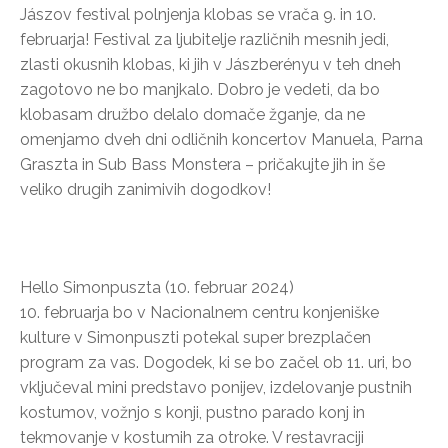
Jászov festival polnjenja klobas se vrača 9. in 10.
februarja! Festival za ljubitelje različnih mesnih jedi,
zlasti okusnih klobas, ki jih v Jászberényu v teh dneh
zagotovo ne bo manjkalo. Dobro je vedeti, da bo
klobasam družbo delalo domače žganje, da ne
omenjamo dveh dni odličnih koncertov Manuela, Parna
Graszta in Sub Bass Monstera – pričakujte jih in še
veliko drugih zanimivih dogodkov!
Hello Simonpuszta (10. februar 2024)
10. februarja bo v Nacionalnem centru konjeniške
kulture v Simonpuszti potekal super brezplačen
program za vas. Dogodek, ki se bo začel ob 11. uri, bo
vključeval mini predstavo ponijev, izdelovanje pustnih
kostumov, vožnjo s konji, pustno parado konj in
tekmovanje v kostumih za otroke. V restavraciji