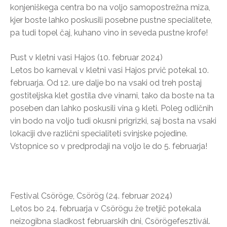
konjeniškega centra bo na voljo samopostrežna miza,
kjer boste lahko poskusili posebne pustne specialitete,
pa tudi topel čaj, kuhano vino in seveda pustne krofe!
Pust v kletni vasi Hajos (10. februar 2024)
Letos bo karneval v kletni vasi Hajos prvič potekal 10.
februarja. Od 12. ure dalje bo na vsaki od treh postaj
gostiteljska klet gostila dve vinarni, tako da boste na ta
poseben dan lahko poskusili vina 9 kleti. Poleg odličnih
vin bodo na voljo tudi okusni prigrizki, saj bosta na vsaki
lokaciji dve različni specialiteti svinjske pojedine.
Vstopnice so v predprodaji na voljo le do 5. februarja!
Festival Csöröge, Csörög (24. februar 2024)
Letos bo 24. februarja v Csörögu že tretjič potekala
neizogibna sladkost februarskih dni, Csörögefesztivál.