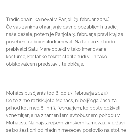
Tradicionalni karneval v Panjoli (3. februar 2024)
Če vas zanima ohranjanje davno pozabljenih tradicij
naše dežele, potem je Panjola 3. februarja pravi kraj za
poseben tradicionalni karneval. Na ta dan se bodo
prebivalci Satu Mare oblekli v tako imenovane
kostume, kar lahko tokrat storite tudi vi, in tako
obiskovalcem predstavili te običaje.
Mohács busójárás (od 8. do 13. februarja 2024)
Če to zimo raziskujete Mohács, ni boljšega časa za
prihod kot med 8. in 13. februarjem, ko boste doživeli
vznemirjenje na znamenitem avtobusnem pohodu v
Mohácsu. Na najstarejšem zimskem karnevalu v državi
se bo šest dni od hladnih mesecev poslovilo na stotine