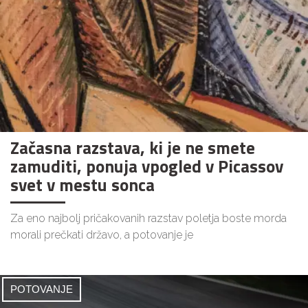
Začasna razstava, ki je ne smete
zamuditi, ponuja vpogled v Picassov
svet v mestu sonca
Za eno najbolj pričakovanih razstav poletja boste morda
morali prečkati državo, a potovanje je
POTOVANJE