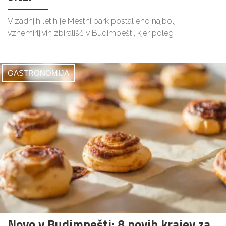
V zadnjih letih je Mestni park postal eno najbolj
vznemirljivih zbirališč v Budimpešti, kjer poleg
GASTRONOMIJA
Novo v Budimpešti: 8 novih krajev za