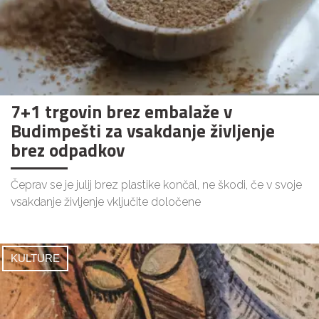
7+1 trgovin brez embalaže v
Budimpešti za vsakdanje življenje
brez odpadkov
Čeprav se je julij brez plastike končal, ne škodi, če v svoje
vsakdanje življenje vključite določene
KULTURE