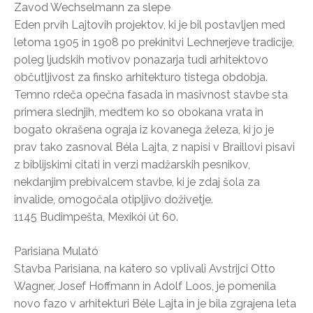
Zavod Wechselmann za slepe
Eden prvih Lajtovih projektov, ki je bil postavljen med
letoma 1905 in 1908 po prekinitvi Lechnerjeve tradicije,
poleg ljudskih motivov ponazarja tudi arhitektovo
občutljivost za finsko arhitekturo tistega obdobja.
Temno rdeča opečna fasada in masivnost stavbe sta
primera slednjih, medtem ko so obokana vrata in
bogato okrašena ograja iz kovanega železa, ki jo je
prav tako zasnoval Béla Lajta, z napisi v Braillovi pisavi
z biblijskimi citati in verzi madžarskih pesnikov,
nekdanjim prebivalcem stavbe, ki je zdaj šola za
invalide, omogočala otipljivo doživetje.
1145 Budimpešta, Mexikói út 60.
Parisiana Mulató
Stavba Parisiana, na katero so vplivali Avstrijci Otto
Wagner, Josef Hoffmann in Adolf Loos, je pomenila
novo fazo v arhitekturi Béle Lajta in je bila zgrajena leta