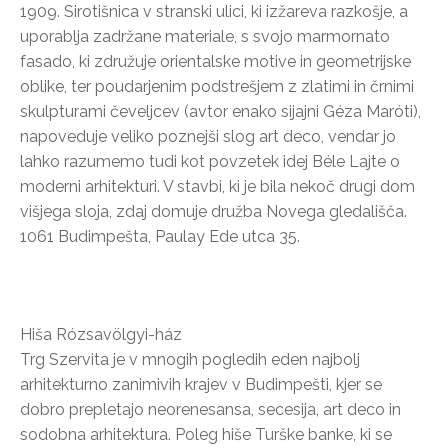
1909. Sirotišnica v stranski ulici, ki izžareva razkošje, a
uporablja zadržane materiale, s svojo marmornato
fasado, ki združuje orientalske motive in geometrijske
oblike, ter poudarjenim podstrešjem z zlatimi in črnimi
skulpturami čeveljcev (avtor enako sijajni Géza Maróti),
napoveduje veliko poznejši slog art deco, vendar jo
lahko razumemo tudi kot povzetek idej Béle Lajte o
moderni arhitekturi. V stavbi, ki je bila nekoč drugi dom
višjega sloja, zdaj domuje družba Novega gledališča.
1061 Budimpešta, Paulay Ede utca 35.
Hiša Rózsavölgyi-ház
Trg Szervita je v mnogih pogledih eden najbolj
arhitekturno zanimivih krajev v Budimpešti, kjer se
dobro prepletajo neorenesansa, secesija, art deco in
sodobna arhitektura. Poleg hiše Turške banke, ki se