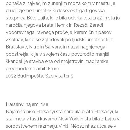
ponaša z največjim zunanjim mozaikom v mestu, je
drugi izjemen umetniški dosežek trga trgovska
stolpnica Béle Lajta, ki je bila odprta leta 1912 in sta jo
naročila njegova brata Henrik in Rezső. Zaradi
vodoravnega, ravnega pročelja, keramičnih pasov
Zsolnay, ki so se zgledovali po ljudski umetnosti iz
Bratislave, Nitre in Sárvára, in nazaj nagnjenega
podstrešja, ki je v svojem času povzročilo manjši
škandal, je stavba ena od mojstrovin madžarske
predmoderne arhitekture.
1052 Budimpešta, Szervita tér 5.
Harsányi najem hiše
Najemno hišo Harsányi sta naročila brata Harsányi, ki
sta imela v lasti kavarno New York in sta bila z Lajto v
sorodstvenem razmerju. V hiši Népszínház utca se v