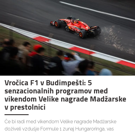
Vročica F1 v Budimpešti: 5
senzacionalnih programov med
vikendom Velike nagrade Madžarske
v prestolnici
Če bi radi med vikendom Velike nagrade Madžarske
doživeli vzdušje Formule 1 zunaj Hungaroringa, vas