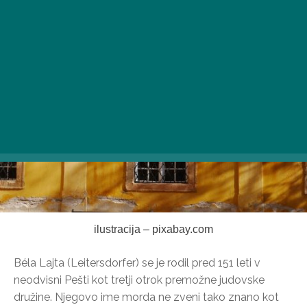
Budimpešti, ne da bi trdili, da je izčrpen.
ilustracija – pixabay.com
Béla Lajta (Leitersdorfer) se je rodil pred 151 leti v
neodvisni Pešti kot tretji otrok premožne judovske
družine. Njegovo ime morda ne zveni tako znano kot