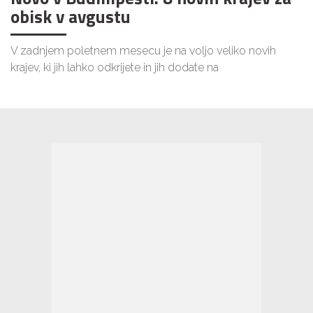
obisk v avgustu
V zadnjem poletnem mesecu je na voljo veliko novih
krajev, ki jih lahko odkrijete in jih dodate na