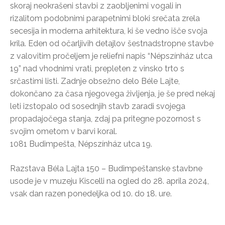
skoraj neokrašeni stavbi z zaobljenimi vogali in
rizalitom podobnimi parapetnimi bloki srečata zrela
secesija in moderna arhitektura, ki še vedno išče svoja
krila. Eden od očarljivih detajlov šestnadstropne stavbe
z valovitim pročeljem je reliefni napis “Népszínház utca
19” nad vhodnimi vrati, prepleten z vinsko trto s
srčastimi listi. Zadnje obsežno delo Béle Lajte,
dokončano za časa njegovega življenja, je še pred nekaj
leti izstopalo od sosednjih stavb zaradi svojega
propadajočega stanja, zdaj pa pritegne pozornost s
svojim ometom v barvi koral.
1081 Budimpešta, Népszínház utca 19.
Razstava Béla Lajta 150 – Budimpeštanske stavbne
usode je v muzeju Kiscelli na ogled do 28. aprila 2024,
vsak dan razen ponedeljka od 10. do 18. ure.