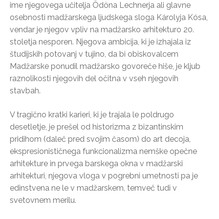
ime njegovega učitelja Ödöna Lechnerja ali glavne
osebnosti madžarskega ljudskega sloga Károlyja Kósa,
vendar je njegov vpliv na madžarsko arhitekturo 20.
stoletja nesporen. Njegova ambicija, ki je izhajala iz
študijskih potovanj v tujino, da bi obiskovalcem
Madžarske ponudil madžarsko govoreče hiše, je kljub
raznolikosti njegovih del očitna v vseh njegovih
stavbah.
V tragično kratki karieri, ki je trajala le poldrugo
desetletje, je prešel od historizma z bizantinskim
pridihom (daleč pred svojim časom) do art decoja,
ekspresionističnega funkcionalizma nemške opečne
arhitekture in prvega barskega okna v madžarski
arhitekturi, njegova vloga v pogrebni umetnosti pa je
edinstvena ne le v madžarskem, temveč tudi v
svetovnem merilu.