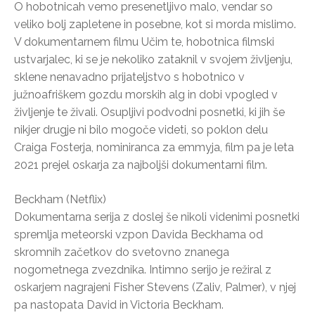
O hobotnicah vemo presenetljivo malo, vendar so
veliko bolj zapletene in posebne, kot si morda mislimo.
V dokumentarnem filmu Učim te, hobotnica filmski
ustvarjalec, ki se je nekoliko zataknil v svojem življenju,
sklene nenavadno prijateljstvo s hobotnico v
južnoafriškem gozdu morskih alg in dobi vpogled v
življenje te živali. Osupljivi podvodni posnetki, ki jih še
nikjer drugje ni bilo mogoče videti, so poklon delu
Craiga Fosterja, nominiranca za emmyja, film pa je leta
2021 prejel oskarja za najboljši dokumentarni film.
Beckham (Netflix)
Dokumentarna serija z doslej še nikoli videnimi posnetki
spremlja meteorski vzpon Davida Beckhama od
skromnih začetkov do svetovno znanega
nogometnega zvezdnika. Intimno serijo je režiral z
oskarjem nagrajeni Fisher Stevens (Zaliv, Palmer), v njej
pa nastopata David in Victoria Beckham.