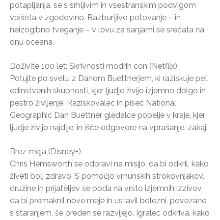
potapljanja, se s srhljivim in vsestranskim podvigom
vpišeta v zgodovino. Razburljivo potovanje – in
neizogibno tveganje – v lovu za sanjami se srečata na
dnu oceana.
Doživite 100 let: Skrivnosti modrih con (Netflix)
Potujte po svetu z Danom Buettnerjem, ki raziskuje pet
edinstvenih skupnosti, kjer ljudje živijo izjemno dolgo in
pestro življenje. Raziskovalec in pisec National
Geographic Dan Buettner gledalce popelje v kraje, kjer
ljudje živijo najdlje, in išče odgovore na vprašanje, zakaj.
Brez meja (Disney+)
Chris Hemsworth se odpravi na misijo, da bi odkril, kako
živeti bolj zdravo. S pomočjo vrhunskih strokovnjakov,
družine in prijateljev se poda na vrsto izjemnih izzivov,
da bi premaknil nove meje in ustavil bolezni, povezane
s staranjem, še preden se razvijejo. Igralec odkriva, kako