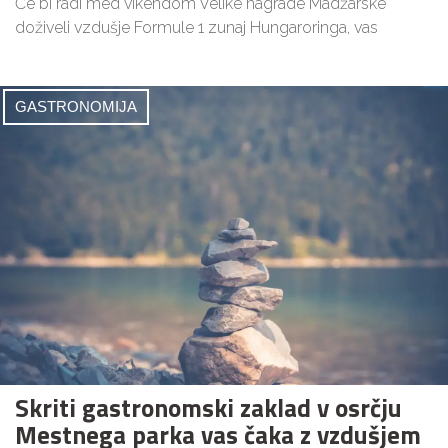
Če bi radi med vikendom Velike nagrade Madžarske
doživeli vzdušje Formule 1 zunaj Hungaroringa, vas
GASTRONOMIJA
Skriti gastronomski zaklad v osrčju
Mestnega parka vas čaka z vzdušjem