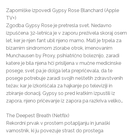
Zaporniške izpovedi Gypsy Rose Blanchard (Apple
TV+)
Zgodba Gypsy Rose je pretresla svet. Nedavno
izpuščena 32-letnica je v zaporu preživela skoraj osem
let, ker je njen fant ubil njeno mamo. Mati je trpela za
bizarnim sindromom zlorabe otrok, imenovanim
Munchausen by Proxy, psihiatrično boleznijo, zaradi
katere je bila njena hči prisiljena v mučne medicinske
posege, svet pa je dolga leta prepričevala, da te
posege potrebuje zaradi svojih neštetih zdravstvenih
težav, kar je izkoriščala za hajkanje po televiziji in
zbiranje donacij. Gypsy so pred kratkim izpustili iz
zapora, njeno pričevanje iz zapora pa razkriva veliko…
The Deepest Breath (Netflix)
Rekordni prvak v prostem potapljanju in junaški
varnostnik, ki ju povezuje strast do prostega