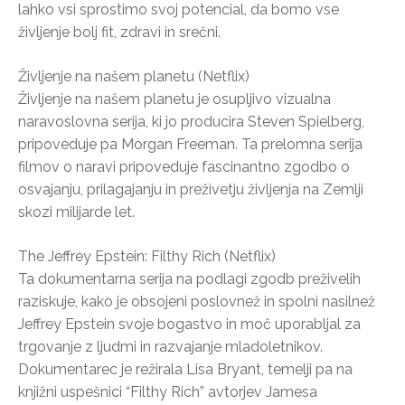
lahko vsi sprostimo svoj potencial, da bomo vse
življenje bolj fit, zdravi in srečni.
Življenje na našem planetu (Netflix)
Življenje na našem planetu je osupljivo vizualna
naravoslovna serija, ki jo producira Steven Spielberg,
pripoveduje pa Morgan Freeman. Ta prelomna serija
filmov o naravi pripoveduje fascinantno zgodbo o
osvajanju, prilagajanju in preživetju življenja na Zemlji
skozi milijarde let.
The Jeffrey Epstein: Filthy Rich (Netflix)
Ta dokumentarna serija na podlagi zgodb preživelih
raziskuje, kako je obsojeni poslovnež in spolni nasilnež
Jeffrey Epstein svoje bogastvo in moč uporabljal za
trgovanje z ljudmi in razvajanje mladoletnikov.
Dokumentarec je režirala Lisa Bryant, temelji pa na
knjižni uspešnici “Filthy Rich” avtorjev Jamesa