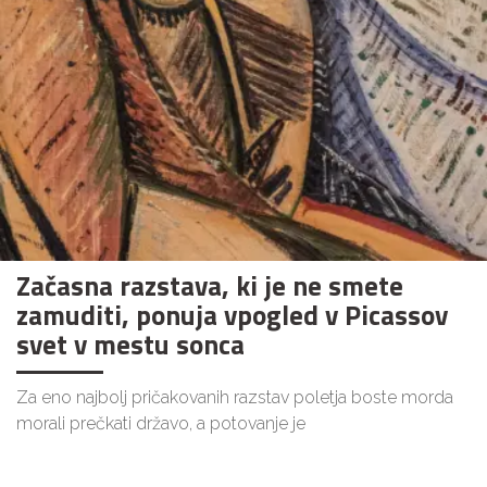
Začasna razstava, ki je ne smete
zamuditi, ponuja vpogled v Picassov
svet v mestu sonca
Za eno najbolj pričakovanih razstav poletja boste morda
morali prečkati državo, a potovanje je