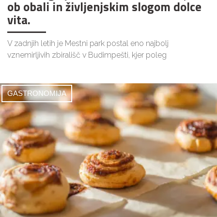
ob obali in življenjskim slogom dolce
vita.
V zadnjih letih je Mestni park postal eno najbolj
vznemirljivih zbirališč v Budimpešti, kjer poleg
GASTRONOMIJA