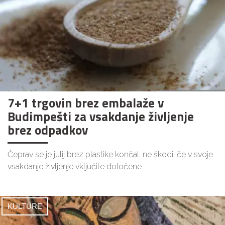
7+1 trgovin brez embalaže v
Budimpešti za vsakdanje življenje
brez odpadkov
Čeprav se je julij brez plastike končal, ne škodi, če v svoje
vsakdanje življenje vključite določene
KULTURE