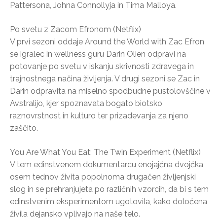
Pattersona, Johna Connollyja in Tima Malloya.
Po svetu z Zacom Efronom (Netflix)
V prvi sezoni oddaje Around the World with Zac Efron
se igralec in wellness guru Darin Olien odpravi na
potovanje po svetu v iskanju skrivnosti zdravega in
trajnostnega načina življenja. V drugi sezoni se Zac in
Darin odpravita na miselno spodbudne pustolovščine v
Avstralijo, kjer spoznavata bogato biotsko
raznovrstnost in kulturo ter prizadevanja za njeno
zaščito.
You Are What You Eat: The Twin Experiment (Netflix)
V tem edinstvenem dokumentarcu enojajčna dvojčka
osem tednov živita popolnoma drugačen življenjski
slog in se prehranjujeta po različnih vzorcih, da bi s tem
edinstvenim eksperimentom ugotovila, kako določena
živila dejansko vplivajo na naše telo.