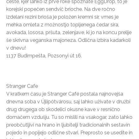
ceste, kjer lahko iz prve roke spoznate EggDrop, to je
korejski popečen sendvič brioche. Na dve ročno
izdelani rezini brioša je položen kremni sir, vmes je
mehka omleta z možnostjo topljenega čedar sira,
avokada, lososa, pršuta, zelenjave, ki jo na koncu prelije
še skrivna veganska majoneza. Odlična izbira kadarkoli
v dnevu!
1137 Budimpešta, Pozsonyi út 16.
Stranger Cafe
V kratkem času je Stranger Café postala najnovejša
dnevna soba v Újlipótvárosu, saj lahko uživate v družbi
drug drugega ob skodelici okusne kave v resnično
domačem vzdušju. Tu so mislili na vsakogar, zato lahko
preobčutljivi na hrano in ljubitelji tradicionalnih sestavin
pojedo in popijejo odlične stvari. Preprosto se usedite in