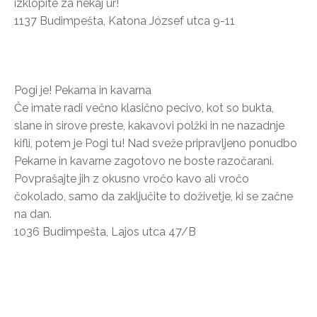
izklopite za nekaj ur!
1137 Budimpešta, Katona József utca 9-11
Pogi je! Pekarna in kavarna
Če imate radi večno klasično pecivo, kot so bukta,
slane in sirove preste, kakavovi polžki in ne nazadnje
kifli, potem je Pogi tu! Nad sveže pripravljeno ponudbo
Pekarne in kavarne zagotovo ne boste razočarani.
Povprašajte jih z okusno vročo kavo ali vročo
čokolado, samo da zaključite to doživetje, ki se začne
na dan.
1036 Budimpešta, Lajos utca 47/B