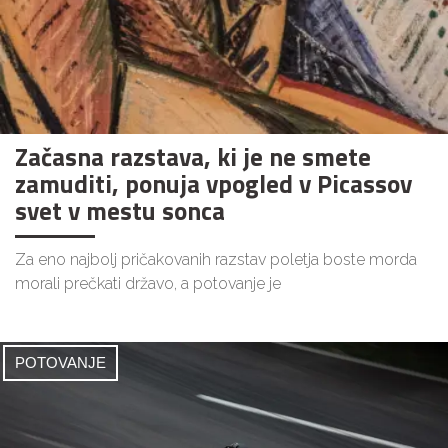
Začasna razstava, ki je ne smete
zamuditi, ponuja vpogled v Picassov
svet v mestu sonca
Za eno najbolj pričakovanih razstav poletja boste morda
morali prečkati državo, a potovanje je
POTOVANJE