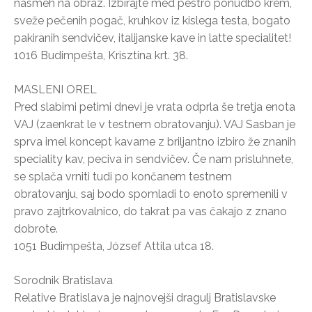
nasmeh na obraz. Izbirajte med pestro ponudbo krem,
sveže pečenih pogač, kruhkov iz kislega testa, bogato
pakiranih sendvičev, italijanske kave in latte specialitet!
1016 Budimpešta, Krisztina krt. 38.
MASLENI OREL
Pred slabimi petimi dnevi je vrata odprla še tretja enota
VAJ (zaenkrat le v testnem obratovanju). VAJ Sasban je
sprva imel koncept kavarne z briljantno izbiro že znanih
speciality kav, peciva in sendvičev. Če nam prisluhnete,
se splača vrniti tudi po končanem testnem
obratovanju, saj bodo spomladi to enoto spremenili v
pravo zajtrkovalnico, do takrat pa vas čakajo z znano
dobrote.
1051 Budimpešta, József Attila utca 18.
Sorodnik Bratislava
Relative Bratislava je najnovejši dragulj Bratislavske