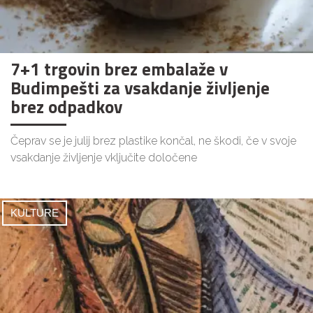
7+1 trgovin brez embalaže v
Budimpešti za vsakdanje življenje
brez odpadkov
Čeprav se je julij brez plastike končal, ne škodi, če v svoje
vsakdanje življenje vključite določene
KULTURE