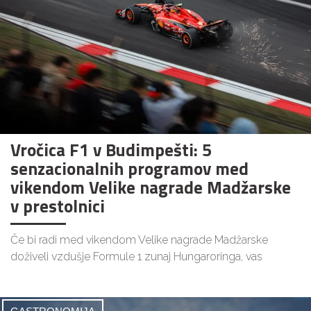
Vročica F1 v Budimpešti: 5
senzacionalnih programov med
vikendom Velike nagrade Madžarske
v prestolnici
Če bi radi med vikendom Velike nagrade Madžarske
doživeli vzdušje Formule 1 zunaj Hungaroringa, vas