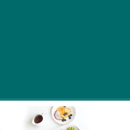
Novo leto je tu in v tem času se splača obiskati
nedavno odprte restavracije – tokrat zajtrkovalnice in
pekarne – kjer lahko ustvarite vzdušje za začetek leta.
Preizkusite jih vse!