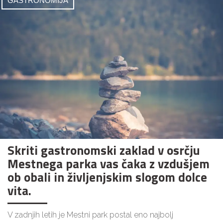
GASTRONOMIJA
Skriti gastronomski zaklad v osrčju
Mestnega parka vas čaka z vzdušjem
ob obali in življenjskim slogom dolce
vita.
V zadnjih letih je Mestni park postal eno najbolj