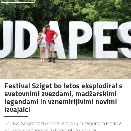
Festival Sziget bo letos eksplodiral s
svetovnimi zvezdami, madžarskimi
legendami in vznemirljivimi novimi
izvajalci
Festival Sziget 2026 se vrača z večjim zagonom kot kdaj
koli prej: s prenovljenim konceptom, novimi