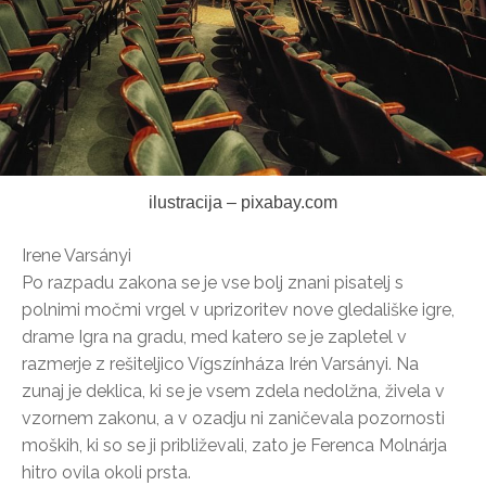
ilustracija – pixabay.com
Irene Varsányi
Po razpadu zakona se je vse bolj znani pisatelj s
polnimi močmi vrgel v uprizoritev nove gledališke igre,
drame Igra na gradu, med katero se je zapletel v
razmerje z rešiteljico Vígszínháza Irén Varsányi. Na
zunaj je deklica, ki se je vsem zdela nedolžna, živela v
vzornem zakonu, a v ozadju ni zaničevala pozornosti
moških, ki so se ji približevali, zato je Ferenca Molnárja
hitro ovila okoli prsta.