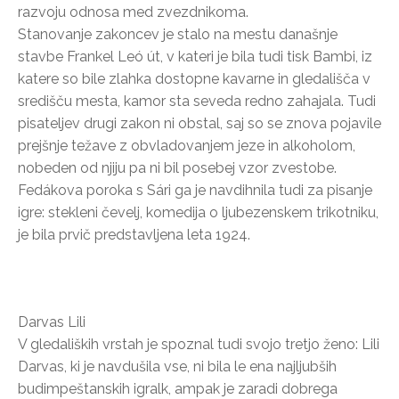
razvoju odnosa med zvezdnikoma.
Stanovanje zakoncev je stalo na mestu današnje
stavbe Frankel Leó út, v kateri je bila tudi tisk Bambi, iz
katere so bile zlahka dostopne kavarne in gledališča v
središču mesta, kamor sta seveda redno zahajala. Tudi
pisateljev drugi zakon ni obstal, saj so se znova pojavile
prejšnje težave z obvladovanjem jeze in alkoholom,
nobeden od njiju pa ni bil posebej vzor zvestobe.
Fedákova poroka s Sári ga je navdihnila tudi za pisanje
igre: stekleni čevelj, komedija o ljubezenskem trikotniku,
je bila prvič predstavljena leta 1924.
Darvas Lili
V gledaliških vrstah je spoznal tudi svojo tretjo ženo: Lili
Darvas, ki je navdušila vse, ni bila le ena najljubših
budimpeštanskih igralk, ampak je zaradi dobrega