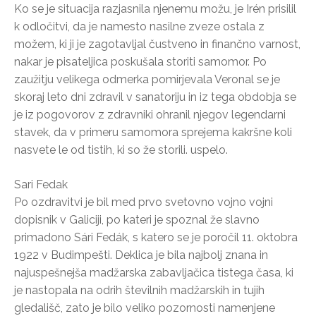
Ko se je situacija razjasnila njenemu možu, je Irén prisilil
k odločitvi, da je namesto nasilne zveze ostala z
možem, ki ji je zagotavljal čustveno in finančno varnost,
nakar je pisateljica poskušala storiti samomor. Po
zaužitju velikega odmerka pomirjevala Veronal se je
skoraj leto dni zdravil v sanatoriju in iz tega obdobja se
je iz pogovorov z zdravniki ohranil njegov legendarni
stavek, da v primeru samomora sprejema kakršne koli
nasvete le od tistih, ki so že storili. uspelo.
Sari Fedak
Po ozdravitvi je bil med prvo svetovno vojno vojni
dopisnik v Galiciji, po kateri je spoznal že slavno
primadono Sári Fedák, s katero se je poročil 11. oktobra
1922 v Budimpešti. Deklica je bila najbolj znana in
najuspešnejša madžarska zabavljačica tistega časa, ki
je nastopala na odrih številnih madžarskih in tujih
gledališč, zato je bilo veliko pozornosti namenjene