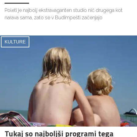
Poleti je najbolj ekstravaganten studio nič drugega kot
narava sama, zato se v Budimpešti začenjajo
KULTURE
Tukaj so najboljši programi tega