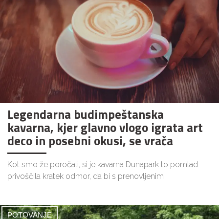
Legendarna budimpeštanska
kavarna, kjer glavno vlogo igrata art
deco in posebni okusi, se vrača
Kot smo že poročali, si je kavarna Dunapark to pomlad
privoščila kratek odmor, da bi s prenovljenim
POTOVANJE