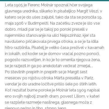
Leta 1905 je Ferenc Molnár spoznal hčer svojega
glavnega urednika, slikarko in pisateljico Margit Vészi, v
katero se je do ušes zaljubil, tako da sta se poročila 19.
maja 1906 v Budimpešti. Na začetku zveze je šlo vse
dobro, mladi par se je takoj po poroki preselil v
najemniško stanovanje na ulici Népszínház, kjer sta
navdušeno pričakovala prvega otroka, a se je ta idila
hitro razblinila. Pisatelj je veliko časa preživel v kavarnah
in lokalih, od koder se je domov vračal pozno ponoči,
pogosto razsvetljen, in ko je to omenila njegova žena,
se je razjezil in ga po anekdotah večkrat zmerjal. .
Po številnih prepirih in prepirih se je Margit šest
mesecev po rojstvu otroka Márta preselila v Pariz,
vendar je do uradne ločitve prišlo šele po štirih letih.
Kot rezultat burne poroke je Molnár leta 1909 napisal
eno svojih najbolj znanih dram, povest Liliom, v kateri
se razplete razmerje nasilnega, glasnega moža z
njegovo nežno in tiho, strpno ženo.