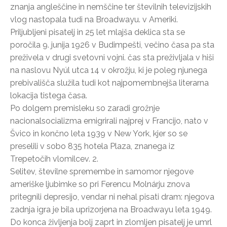
znanja angleščine in nemščine ter številnih televizijskih
vlog nastopala tudi na Broadwayu. v Ameriki.
Priljubljeni pisatelj in 25 let mlajša deklica sta se
poročila 9. junija 1926 v Budimpešti, večino časa pa sta
preživela v drugi svetovni vojni. čas sta preživljala v hiši
na naslovu Nyúl utca 14 v okrožju, ki je poleg njunega
prebivališča služila tudi kot najpomembnejša literarna
lokacija tistega časa.
Po dolgem premisleku so zaradi grožnje
nacionalsocializma emigrirali najprej v Francijo, nato v
Švico in končno leta 1939 v New York, kjer so se
preselili v sobo 835 hotela Plaza, znanega iz
Trepetočih vlomilcev. 2.
Selitev, številne spremembe in samomor njegove
ameriške ljubimke so pri Ferencu Molnárju znova
pritegnili depresijo, vendar ni nehal pisati dram: njegova
zadnja igra je bila uprizorjena na Broadwayu leta 1949.
Do konca življenja bolj zaprt in zlomljen pisatelj je umrl