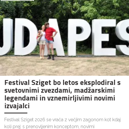
Festival Sziget bo letos eksplodiral s
svetovnimi zvezdami, madžarskimi
legendami in vznemirljivimi novimi
izvajalci
Festival Sziget 2026 se vrača z večjim zagonom kot kdaj
koli prej: s prenovljenim konceptom, novimi