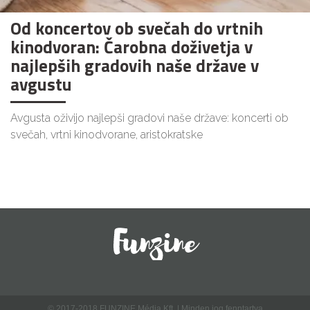
Od koncertov ob svečah do vrtnih
kinodvoran: Čarobna doživetja v
najlepših gradovih naše države v
avgustu
Avgusta oživijo najlepši gradovi naše države: koncerti ob
svečah, vrtni kinodvorane, aristokratske
© 2017-2018 FUNZINE Média Kft. | Minden jog fenntartva