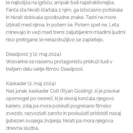
le najboljša na igrišču, ampak tudi najatraktivnejša.
Fanta sta hkrati štartala z njim, ga istočasno potiskala
in hkrati dobivala spodbudne znake. Tashi ne more
izbirati med njima. In potem še. Potem spet ne. Leta
minevajo in vezi med tremi zaljubljenimi mladimi ljudmi
niso pretrgane: le nerazdružljivo se zapletejo.
Deadpool 3 (2. maj 2024)
Wolverine se našemu protagonistu pridruži tudi v
tretjem delu serije filmov Deadpool.
Kaskader (2. maj 2024)
Naš junak, kaskader Colt (Ryan Gosling), si je pravkar
opomogel po nesreči, ki je skoraj končala njegovo
kariero, zdaj pa mora poiskati pogrešano filmsko
zvezdo, razvozlati zaroto in poskušati pridobiti nazaj
ljubezen svojega življenja, hkrati pa mora njegova
dnevna služba..