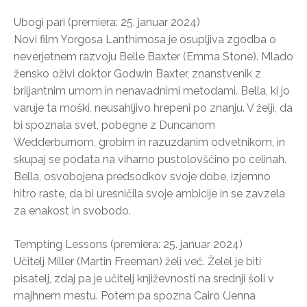
Ubogi pari (premiera: 25. januar 2024)
Novi film Yorgosa Lanthimosa je osupljiva zgodba o
neverjetnem razvoju Belle Baxter (Emma Stone). Mlado
žensko oživi doktor Godwin Baxter, znanstvenik z
briljantnim umom in nenavadnimi metodami. Bella, ki jo
varuje ta moški, neusahljivo hrepeni po znanju. V želji, da
bi spoznala svet, pobegne z Duncanom
Wedderburnom, grobim in razuzdanim odvetnikom, in
skupaj se podata na viharno pustolovščino po celinah.
Bella, osvobojena predsodkov svoje dobe, izjemno
hitro raste, da bi uresničila svoje ambicije in se zavzela
za enakost in svobodo.
Tempting Lessons (premiera: 25. januar 2024)
Učitelj Miller (Martin Freeman) želi več. Želel je biti
pisatelj, zdaj pa je učitelj književnosti na srednji šoli v
majhnem mestu. Potem pa spozna Cairo (Jenna