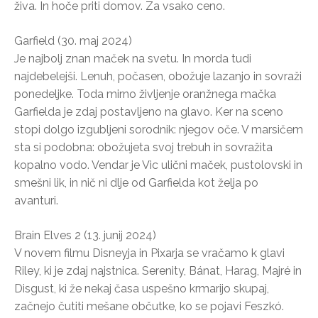
živa. In hoče priti domov. Za vsako ceno.
Garfield (30. maj 2024)
Je najbolj znan maček na svetu. In morda tudi
najdebelejši. Lenuh, počasen, obožuje lazanjo in sovraži
ponedeljke. Toda mirno življenje oranžnega mačka
Garfielda je zdaj postavljeno na glavo. Ker na sceno
stopi dolgo izgubljeni sorodnik: njegov oče. V marsičem
sta si podobna: obožujeta svoj trebuh in sovražita
kopalno vodo. Vendar je Vic ulični maček, pustolovski in
smešni lik, in nič ni dlje od Garfielda kot želja po
avanturi.
Brain Elves 2 (13. junij 2024)
V novem filmu Disneyja in Pixarja se vračamo k glavi
Riley, ki je zdaj najstnica. Serenity, Bánat, Harag, Majré in
Disgust, ki že nekaj časa uspešno krmarijo skupaj,
začnejo čutiti mešane občutke, ko se pojavi Feszkó.