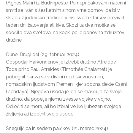
(Ágnes Máhr) iz Budimpešte. Po nepričakovani materini
smrti se Iván s šestletnim sinom vrne domov, da bi v
skladu z judovsko tradicijo v hiši svojih staršev preživel
teden dni žalovanja ali šive. Skozi ta dva moška se
soočita dva svetova, na kocki pa je ponovna združitev
družine.
Dune: Drugi del (29. februar 2024)
Gospodar Harkonnenov je iztrebil družino Atreidov.
Toda princ Paul Atreides (Timothée Chalamet) je
pobegnil: skriva se v divjini med skrivnostnim,
nomadskim ljudstvom Fremeni, kjer spozna dekle Csani
(Zendaya). Njegova usoda je, da se maščuje za svojo
družino, da popelje njemu zveste vojske v vojno.
Odločiti se mora, ali bo izbral veliko ljubezen svojega
življenja ali izpolnil svojo usodo.
Sneguljčica in sedem palčkov (21. marec 2024)