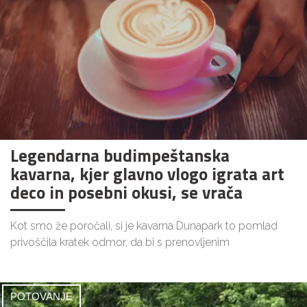
Legendarna budimpeštanska
kavarna, kjer glavno vlogo igrata art
deco in posebni okusi, se vrača
Kot smo že poročali, si je kavarna Dunapark to pomlad
privoščila kratek odmor, da bi s prenovljenim
POTOVANJE