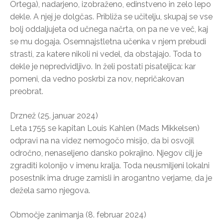
Ortega), nadarjeno, izobraženo, edinstveno in zelo lepo
dekle. A njej je dolgčas. Približa se učitelju, skupaj se vse
bolj oddaljujeta od učnega načrta, on pa ne ve več, kaj
se mu dogaja. Osemnajstletna učenka v njem prebudi
strasti, za katere nikoli ni vedel, da obstajajo. Toda to
dekle je nepredvidljivo. In želi postati pisateljica: kar
pomeni, da vedno poskrbi za nov, nepričakovan
preobrat.
Drznež (25. januar 2024)
Leta 1755 se kapitan Louis Kahlen (Mads Mikkelsen)
odpravi na na videz nemogočo misijo, da bi osvojil
odročno, nenaseljeno dansko pokrajino. Njegov cilj je
zgraditi kolonijo v imenu kralja. Toda neusmiljeni lokalni
posestnik ima druge zamisli in arogantno verjame, da je
dežela samo njegova.
Območje zanimanja (8. februar 2024)