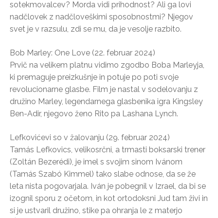
sotekmovalcev? Morda vidi prihodnost? Ali ga lovi
nadčlovek z nadčloveškimi sposobnostmi? Njegov
svet je v razsulu, zdi se mu, da je vesolje razbito.
Bob Marley: One Love (22. februar 2024)
Prvič na velikem platnu vidimo zgodbo Boba Marleyja,
ki premaguje preizkušnje in potuje po poti svoje
revolucionarne glasbe. Film je nastal v sodelovanju z
družino Marley, legendarnega glasbenika igra Kingsley
Ben-Adir, njegovo ženo Rito pa Lashana Lynch.
Lefkovićevi so v žalovanju (29. februar 2024)
Tamás Lefkovics, velikosrčni, a trmasti boksarski trener
(Zoltán Bezerédi), je imel s svojim sinom Ivánom
(Tamás Szabó Kimmel) tako slabe odnose, da se že
leta nista pogovarjala. Iván je pobegnil v Izrael, da bi se
izognil sporu z očetom, in kot ortodoksni Jud tam živi in
si je ustvaril družino, stike pa ohranja le z materjo