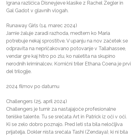
Igrana različica Disneyjeve klasike z Rachel Zegler in
Gal Gadot v glavnih vlogah.
Runaway Girls (14. marec 2024)
Jamie žaluje zaradi razhoda, medtem ko Maria
potrebuje nekaj sprostitve. V upanju na nov začetek se
odpravita na nepričakovano potovanje v Tallahassee,
vendar gre kaj hitro po zlu, ko naletita na skupino
nerodnih kriminalcev. Komični triler Ethana Coena je prvi
del trilogije.
2024 filmov po datumu
Challengers (25. april 2024)
Challengers je turnir za nastajajoče profesionalne
teniške talente. Tu se srečata Art in Patrick iz oči v oči.
Ki se zelo dobro poznajo. Pred leti sta bila neločljiva
prijatelja. Dokler nista srečala Tashi (Zendaya), ki ni bila