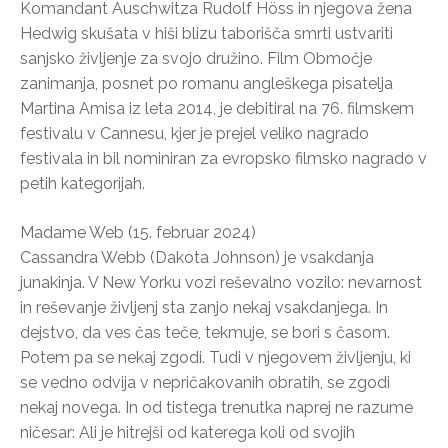
Komandant Auschwitza Rudolf Höss in njegova žena
Hedwig skušata v hiši blizu taborišča smrti ustvariti
sanjsko življenje za svojo družino. Film Območje
zanimanja, posnet po romanu angleškega pisatelja
Martina Amisa iz leta 2014, je debitiral na 76. filmskem
festivalu v Cannesu, kjer je prejel veliko nagrado
festivala in bil nominiran za evropsko filmsko nagrado v
petih kategorijah.
Madame Web (15. februar 2024)
Cassandra Webb (Dakota Johnson) je vsakdanja
junakinja. V New Yorku vozi reševalno vozilo: nevarnost
in reševanje življenj sta zanjo nekaj vsakdanjega. In
dejstvo, da ves čas teče, tekmuje, se bori s časom.
Potem pa se nekaj zgodi. Tudi v njegovem življenju, ki
se vedno odvija v nepričakovanih obratih, se zgodi
nekaj novega. In od tistega trenutka naprej ne razume
ničesar: Ali je hitrejši od katerega koli od svojih