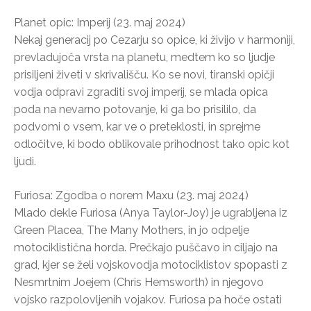
Planet opic: Imperij (23. maj 2024)
Nekaj generacij po Cezarju so opice, ki živijo v harmoniji,
prevladujoča vrsta na planetu, medtem ko so ljudje
prisiljeni živeti v skrivališču. Ko se novi, tiranski opičji
vodja odpravi zgraditi svoj imperij, se mlada opica
poda na nevarno potovanje, ki ga bo prisililo, da
podvomi o vsem, kar ve o preteklosti, in sprejme
odločitve, ki bodo oblikovale prihodnost tako opic kot
ljudi.
Furiosa: Zgodba o norem Maxu (23. maj 2024)
Mlado dekle Furiosa (Anya Taylor-Joy) je ugrabljena iz
Green Placea, The Many Mothers, in jo odpelje
motociklistična horda. Prečkajo puščavo in ciljajo na
grad, kjer se želi vojskovodja motociklistov spopasti z
Nesmrtnim Joejem (Chris Hemsworth) in njegovo
vojsko razpolovljenih vojakov. Furiosa pa hoče ostati