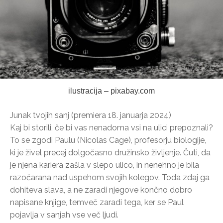
ilustracija – pixabay.com
Junak tvojih sanj (premiera 18. januarja 2024)
Kaj bi storili, če bi vas nenadoma vsi na ulici prepoznali?
To se zgodi Paulu (Nicolas Cage), profesorju biologije,
ki je živel precej dolgočasno družinsko življenje. Čuti, da
je njena kariera zašla v slepo ulico, in nenehno je bila
razočarana nad uspehom svojih kolegov. Toda zdaj ga
dohiteva slava, a ne zaradi njegove končno dobro
napisane knjige, temveč zaradi tega, ker se Paul
pojavlja v sanjah vse več ljudi.