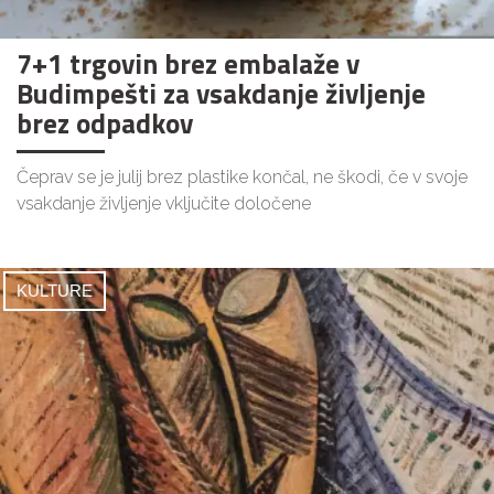
7+1 trgovin brez embalaže v
Budimpešti za vsakdanje življenje
brez odpadkov
Čeprav se je julij brez plastike končal, ne škodi, če v svoje
vsakdanje življenje vključite določene
KULTURE