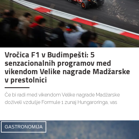
Vročica F1 v Budimpešti: 5
senzacionalnih programov med
vikendom Velike nagrade Madžarske
v prestolnici
Če bi radi med vikendom Velike nagrade Madžarske
doživeli vzdušje Formule 1 zunaj Hungaroringa, vas
GASTRONOMIJA