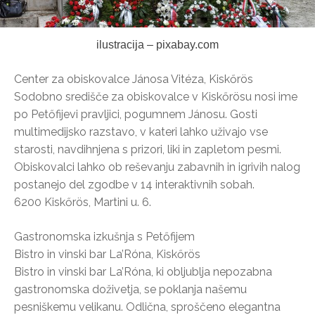
ilustracija – pixabay.com
Center za obiskovalce Jánosa Vitéza, Kiskőrös
Sodobno središče za obiskovalce v Kiskőrösu nosi ime
po Petőfijevi pravljici, pogumnem Jánosu. Gosti
multimedijsko razstavo, v kateri lahko uživajo vse
starosti, navdihnjena s prizori, liki in zapletom pesmi.
Obiskovalci lahko ob reševanju zabavnih in igrivih nalog
postanejo del zgodbe v 14 interaktivnih sobah.
6200 Kiskőrös, Martini u. 6.
Gastronomska izkušnja s Petőfijem
Bistro in vinski bar La’Róna, Kiskőrös
Bistro in vinski bar La’Róna, ki obljublja nepozabna
gastronomska doživetja, se poklanja našemu
pesniškemu velikanu. Odlična, sproščeno elegantna