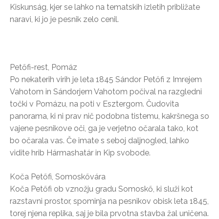
Kiskunság, kjer se lahko na tematskih izletih približate
naravi, ki jo je pesnik zelo cenil.
Petőfi-rest, Pomáz
Po nekaterih virih je leta 1845 Sándor Petőfi z Imrejem
Vahotom in Sándorjem Vahotom počival na razgledni
točki v Pomázu, na poti v Esztergom. Čudovita
panorama, ki ni prav nič podobna tistemu, kakršnega so
vajene pesnikove oči, ga je verjetno očarala tako, kot
bo očarala vas. Če imate s seboj daljnogled, lahko
vidite hrib Hármashatár in Kip svobode.
Koča Petőfi, Somoskővára
Koča Petőfi ob vznožju gradu Somoskő, ki služi kot
razstavni prostor, spominja na pesnikov obisk leta 1845,
torej njena replika, saj je bila prvotna stavba žal uničena.