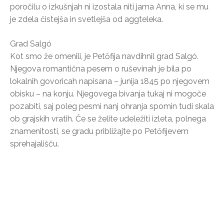
poročilu o izkušnjah ni izostala niti jama Anna, ki se mu
je zdela čistejša in svetlejša od aggteleka.
Grad Salgó
Kot smo že omenili, je Petőfija navdihnil grad Salgó.
Njegova romantična pesem o ruševinah je bila po
lokalnih govoricah napisana – junija 1845 po njegovem
obisku – na konju. Njegovega bivanja tukaj ni mogoče
pozabiti, saj poleg pesmi nanj ohranja spomin tudi skala
ob grajskih vratih. Če se želite udeležiti izleta, polnega
znamenitosti, se gradu približajte po Petőfijevem
sprehajališču.