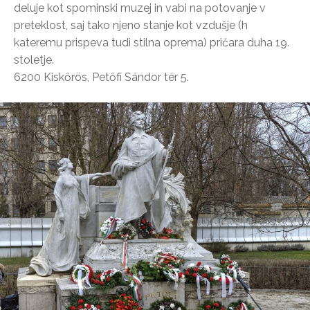
deluje kot spominski muzej in vabi na potovanje v
preteklost, saj tako njeno stanje kot vzdušje (h
kateremu prispeva tudi stilna oprema) pričara duha 19.
stoletje.
6200 Kiskőrös, Petőfi Sándor tér 5.