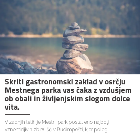
Skriti gastronomski zaklad v osrčju
Mestnega parka vas čaka z vzdušjem
ob obali in življenjskim slogom dolce
vita.
V zadnjih letih je Mestni park postal eno najbolj
vznemirljivih zbirališč v Budimpešti, kjer poleg