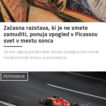
Začasna razstava, ki je ne smete
zamuditi, ponuja vpogled v Picassov
svet v mestu sonca
Za eno najbolj pričakovanih razstav poletja boste morda
morali prečkati državo, a potovanje je
POTOVANJE