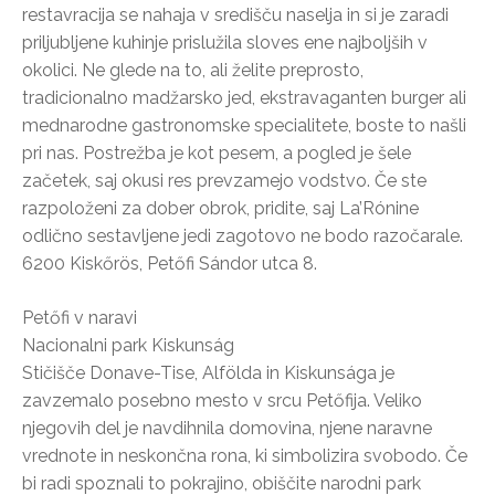
restavracija se nahaja v središču naselja in si je zaradi
priljubljene kuhinje prislužila sloves ene najboljših v
okolici. Ne glede na to, ali želite preprosto,
tradicionalno madžarsko jed, ekstravaganten burger ali
mednarodne gastronomske specialitete, boste to našli
pri nas. Postrežba je kot pesem, a pogled je šele
začetek, saj okusi res prevzamejo vodstvo. Če ste
razpoloženi za dober obrok, pridite, saj La’Rónine
odlično sestavljene jedi zagotovo ne bodo razočarale.
6200 Kiskőrös, Petőfi Sándor utca 8.
Petőfi v naravi
Nacionalni park Kiskunság
Stičišče Donave-Tise, Alfölda in Kiskunsága je
zavzemalo posebno mesto v srcu Petőfija. Veliko
njegovih del je navdihnila domovina, njene naravne
vrednote in neskončna rona, ki simbolizira svobodo. Če
bi radi spoznali to pokrajino, obiščite narodni park