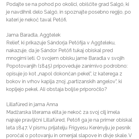
Podajte se na pohod po okolici, obiščite grad Salgó, ki
je navdihnil delo Salgó, in spoznajte posebno regijo, po
kateri je nekoč taval Petőfi.
Jama Baradla, Aggtelek
Relief, ki prikazuje Sándorja Petőfija v Aggteleku,
nakazuje, da je Sándor Petőfi tukaj obiskal pred
mnogimi leti. O svojem obisku jame Baradla v svojih
Popotovanjih (1845) pripoveduje zanimivo podrobno:
opisuje jo kot „napol dokončan pekel”, iz katerega z
bokov in vrhov kaplja znoj „partizanskih angelov”, ki
kopljejo pekel. Ali obstaja boljše priporočilo?
Lillafüred in jama Anna
Madžarska literarna elita je nekoč za svoj cilj imela
najraje pravljični Lillafüred, Petőfi ga je na primer obiskal
leta 1847. V pismu prijatelju Frigyesu Kerényiju je pesnik
poročal o potovanju in omenjal slapove in divje skale. V