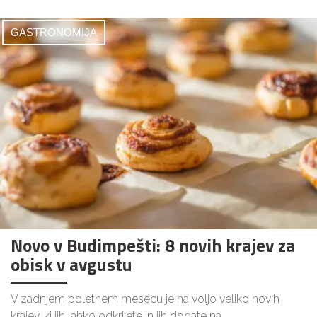
GASTRONOMIJA
Novo v Budimpešti: 8 novih krajev za
obisk v avgustu
V zadnjem poletnem mesecu je na voljo veliko novih
krajev, ki jih lahko odkrijete in jih dodate na