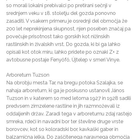
so morali lokalni prebivalci po pretirani sečnji v
srednjem veku v 18. stoletju del gozda ponovno
zasaditi. V vsakem primeru je osrednji del območja že
200 let neprekinjena skupnost, njen poseben značaj pa
povečuje prisotnost tako gorskih kot nižinskih
rastlinskih in živalskih vrst. Do gozda, ki bi ga lahko
opisali kot otok miru, lahko pridete po oznaki Z+ z
avtobusne postaje Fenyőfő, Újtelep v smeri Vinye.
Arboretum Tuzson
Na obrobju mesta Tar, na bregu potoka Szalajka, se
nahaja arboretum, ki ga je poskusno ustanovil János
Tuzson in v katerem so med letoma 1927 in 1928 sadili
predvsem zimzelene rastline in jih razmnoževali iz
oddaljenih držav. Zaradi tega v arboretumu zdaj rastejo
smreka, rdeči in navadni bor ter številne druge vrste
borovcev, kot so koloradski bor, kavkaški gaber in
balzamična jelka. Do zaščitenega naravnega območja