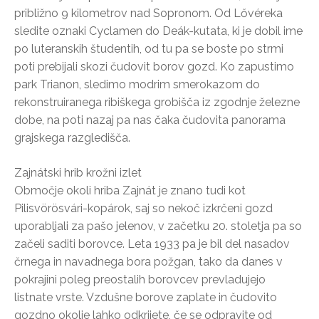
približno 9 kilometrov nad Sopronom. Od Lővéreka
sledite oznaki Cyclamen do Deák-kutata, ki je dobil ime
po luteranskih študentih, od tu pa se boste po strmi
poti prebijali skozi čudovit borov gozd. Ko zapustimo
park Trianon, sledimo modrim smerokazom do
rekonstruiranega ribiškega grobišča iz zgodnje železne
dobe, na poti nazaj pa nas čaka čudovita panorama
grajskega razgledišča.
Zajnátski hrib krožni izlet
Območje okoli hriba Zajnát je znano tudi kot
Pilisvörösvári-kopárok, saj so nekoč izkrčeni gozd
uporabljali za pašo jelenov, v začetku 20. stoletja pa so
začeli saditi borovce. Leta 1933 pa je bil del nasadov
črnega in navadnega bora požgan, tako da danes v
pokrajini poleg preostalih borovcev prevladujejo
listnate vrste. Vzdušne borove zaplate in čudovito
gozdno okolje lahko odkrijete, če se odpravite od