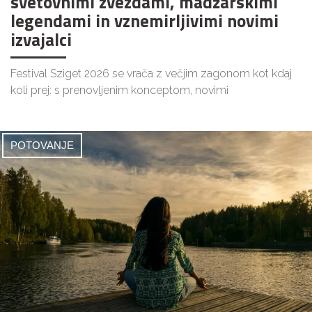
svetovnimi zvezdami, madžarskimi
legendami in vznemirljivimi novimi
izvajalci
Festival Sziget 2026 se vrača z večjim zagonom kot kdaj
koli prej: s prenovljenim konceptom, novimi
POTOVANJE