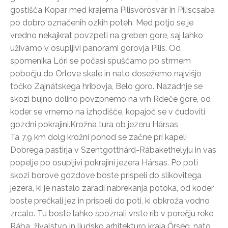
gostišča Kopar med krajema Pilisvörösvár in Piliscsaba
po dobro označenih ozkih poteh. Med potjo se je
vredno nekajkrat povzpeti na greben gore, saj lahko
uživamo v osupljivi panorami gorovja Pilis. Od
spomenika Lóri se počasi spuščamo po strmem
pobočju do Orlove skale in nato dosežemo najvišjo
točko Zajnátskega hribovja, Belo goro. Nazadnje se
skozi bujno dolino povzpnemo na vrh Rdeče gore, od
koder se vrnemo na izhodišče, kopajoč se v čudoviti
gozdni pokrajini.Krožna tura ob jezeru Hársas
Ta 7,9 km dolg krožni pohod se začne pri kapeli
Dobrega pastirja v Szentgotthárd-Rábakethelyju in vas
popelje po osupljivi pokrajini jezera Hársas. Po poti
skozi borove gozdove boste prispeli do slikovitega
jezera, ki je nastalo zaradi nabrekanja potoka, od koder
boste prečkali jez in prispeli do poti, ki obkroža vodno
zrcalo. Tu boste lahko spoznali vrste rib v porečju reke
Rába, živalstvo in ljudsko arhitekturo kraja Őrség, nato