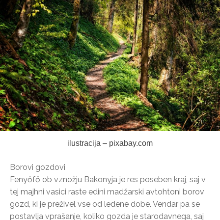
ilustracija – pixabay.com
Borovi gozdovi
Fenyőfő ob vznožju Bakonyja je res poseben kraj, saj v
tej majhni vasici raste edini madžarski avtohtoni borov
gozd, ki je preživel vse od ledene dobe. Vendar pa se
postavlja vprašanje, koliko gozda je starodavnega, saj