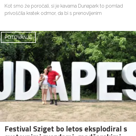
Kot smo že poročali, si je kavarna Dunapark to pomlad
privoščila kratek odmor, da bi s prenovljenim
POTOVANJE
Festival Sziget bo letos eksplodiral s