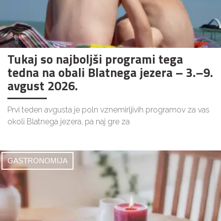
Tukaj so najboljši programi tega
tedna na obali Blatnega jezera – 3.–9.
avgust 2026.
Prvi teden avgusta je poln vznemirljivih programov za vas
okoli Blatnega jezera, pa naj gre za
GASTRONOMIJA