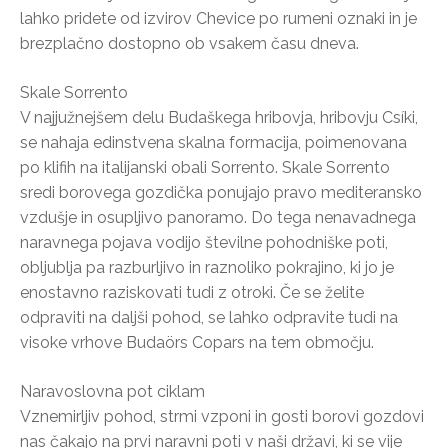
lahko pridete od izvirov Chevice po rumeni oznaki in je
brezplačno dostopno ob vsakem času dneva.
Skale Sorrento
V najjužnejšem delu Budaškega hribovja, hribovju Csíki,
se nahaja edinstvena skalna formacija, poimenovana
po klifih na italijanski obali Sorrento. Skale Sorrento
sredi borovega gozdička ponujajo pravo mediteransko
vzdušje in osupljivo panoramo. Do tega nenavadnega
naravnega pojava vodijo številne pohodniške poti,
obljublja pa razburljivo in raznoliko pokrajino, ki jo je
enostavno raziskovati tudi z otroki. Če se želite
odpraviti na daljši pohod, se lahko odpravite tudi na
visoke vrhove Budaörs Copars na tem območju.
Naravoslovna pot ciklam
Vznemirljiv pohod, strmi vzponi in gosti borovi gozdovi
nas čakajo na prvi naravni poti v naši državi, ki se vije