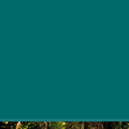
Danes je v naši državi vse manj krajev, kjer lahko
uživamo v divjem gozdnem okolju borovih gozdov,
vendar je v državi še vedno nekaj destinacij, ki ponujajo
vpogled v zimzeleni svet. Odkrijte borove gozdove
Bakonyja, Mátre, Őrséga in Budskega hribovja, ki nam
obljubljajo čudovite in pustolovske izlete.