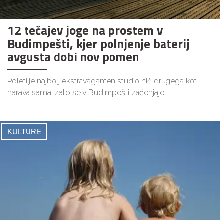
12 tečajev joge na prostem v
Budimpešti, kjer polnjenje baterij
avgusta dobi nov pomen
Poleti je najbolj ekstravaganten studio nič drugega kot
narava sama, zato se v Budimpešti začenjajo
KULTURE