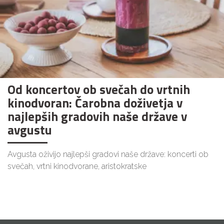
Od koncertov ob svečah do vrtnih
kinodvoran: Čarobna doživetja v
najlepših gradovih naše države v
avgustu
Avgusta oživijo najlepši gradovi naše države: koncerti ob
svečah, vrtni kinodvorane, aristokratske