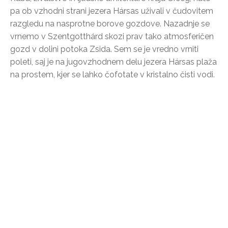
pa ob vzhodni strani jezera Hársas uživali v čudovitem
razgledu na nasprotne borove gozdove. Nazadnje se
vrnemo v Szentgotthárd skozi prav tako atmosferičen
gozd v dolini potoka Zsida. Sem se je vredno vrniti
poleti, saj je na jugovzhodnem delu jezera Hársas plaža
na prostem, kjer se lahko čofotate v kristalno čisti vodi.