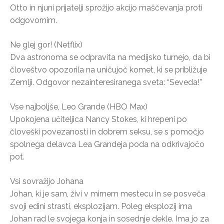
Otto in njuni prijatelji sprožijo akcijo maščevanja proti
odgovornim.
Ne glej gor! (Netflix)
Dva astronoma se odpravita na medijsko turnejo, da bi
človeštvo opozorila na uničujoč komet, ki se približuje
Zemlji. Odgovor nezainteresiranega sveta: “Seveda!”
Vse najboljše, Leo Grande (HBO Max)
Upokojena učiteljica Nancy Stokes, ki hrepeni po
človeški povezanosti in dobrem seksu, se s pomočjo
spolnega delavca Lea Grandeja poda na odkrivajočo
pot.
Vsi sovražijo Johana
Johan, ki je sam, živi v mirnem mestecu in se posveča
svoji edini strasti, eksplozijam. Poleg eksplozij ima
Johan rad le svojega konja in sosednje dekle. Ima jo za