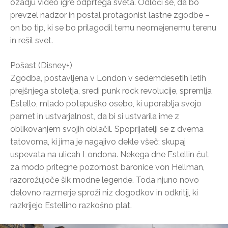
ozadju video igre odprtega sveta. Odloči se, da bo
prevzel nadzor in postal protagonist lastne zgodbe –
on bo tip, ki se bo prilagodil temu neomejenemu terenu
in rešil svet.
Pošast (Disney+)
Zgodba, postavljena v London v sedemdesetih letih
prejšnjega stoletja, sredi punk rock revolucije, spremlja
Estello, mlado potepuško osebo, ki uporablja svojo
pamet in ustvarjalnost, da bi si ustvarila ime z
oblikovanjem svojih oblačil. Spoprijatelji se z dvema
tatovoma, ki jima je nagajivo dekle všeč; skupaj
uspevata na ulicah Londona. Nekega dne Estellin čut
za modo pritegne pozornost baronice von Hellman,
razorožujoče šik modne legende. Toda njuno novo
delovno razmerje sproži niz dogodkov in odkritij, ki
razkrijejo Estellino razkošno plat.