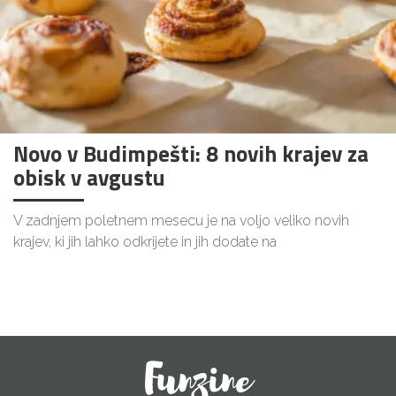
Novo v Budimpešti: 8 novih krajev za
obisk v avgustu
V zadnjem poletnem mesecu je na voljo veliko novih
krajev, ki jih lahko odkrijete in jih dodate na