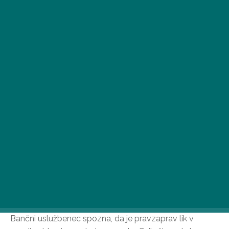
Za silvestrovo smo zbrali najboljše komedije zadnjih let.
Najdete jih vse vrste: akcijske, črne komedije,
znanstvene fantastike in lahkotne družinske komedije.
Emma Stone v Pošasti. v filmu
Free Guy (Disney+)
Bančni uslužbenec spozna, da je pravzaprav lik v