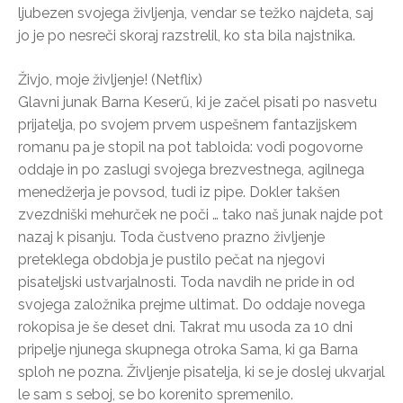
ljubezen svojega življenja, vendar se težko najdeta, saj
jo je po nesreči skoraj razstrelil, ko sta bila najstnika.
Živjo, moje življenje! (Netflix)
Glavni junak Barna Keserű, ki je začel pisati po nasvetu
prijatelja, po svojem prvem uspešnem fantazijskem
romanu pa je stopil na pot tabloida: vodi pogovorne
oddaje in po zaslugi svojega brezvestnega, agilnega
menedžerja je povsod, tudi iz pipe. Dokler takšen
zvezdniški mehurček ne poči … tako naš junak najde pot
nazaj k pisanju. Toda čustveno prazno življenje
preteklega obdobja je pustilo pečat na njegovi
pisateljski ustvarjalnosti. Toda navdih ne pride in od
svojega založnika prejme ultimat. Do oddaje novega
rokopisa je še deset dni. Takrat mu usoda za 10 dni
pripelje njunega skupnega otroka Sama, ki ga Barna
sploh ne pozna. Življenje pisatelja, ki se je doslej ukvarjal
le sam s seboj, se bo korenito spremenilo.