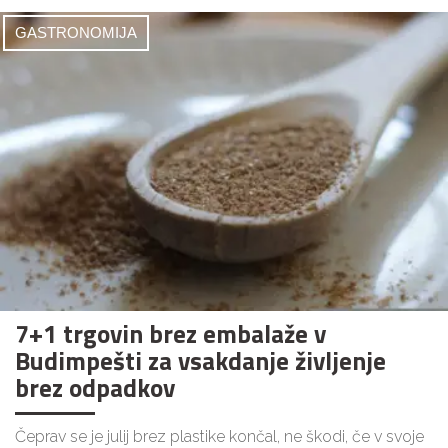
GASTRONOMIJA
7+1 trgovin brez embalaže v
Budimpešti za vsakdanje življenje
brez odpadkov
Čeprav se je julij brez plastike končal, ne škodi, če v svoje