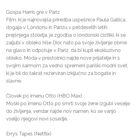
Gospa Harris gre v Pariz
Film, ki je najnovejša priredba uspešnice Paula Gallica,
dogaja v Londonu in Parizu v petdesetih letih
prejšnjega stoletja, je zgodba o londonski čistilki, ki se
zaljubi v obleko hiše Dior, nato pa svoje življenje obrne
na glavo in odpotuje v Pariz, da bi kupil ekskluzivno
obleko. Moda v prestolnici najde nove prijatelje in s
svojim šarmom za vedno spremeni pariški modni svet,
ki je bil do takrat rezerviran izključno za bogate in
slavne.
Človek po imenu Otto (HBO Max)
Moški po imenu Otto po smrti svoje žene izgubi veselje
do življenja, vendar najde nov namen, ko se vanjo
vselijo njegovi novi sosedje.
Erry’s Tapes (Netflix)