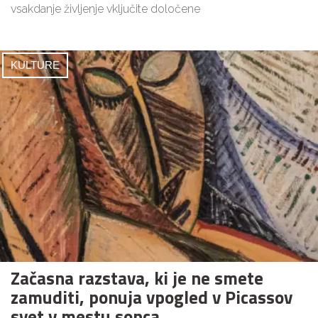
vsakdanje življenje vključite določene
KULTURE
Začasna razstava, ki je ne smete
zamuditi, ponuja vpogled v Picassov
svet v mestu sonca