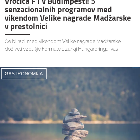
Vročica F1 v Budimpešti: 5
senzacionalnih programov med
vikendom Velike nagrade Madžarske
v prestolnici
Če bi radi med vikendom Velike nagrade Madžarske
doživeli vzdušje Formule 1 zunaj Hungaroringa, vas
GASTRONOMIJA