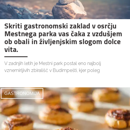
Skriti gastronomski zaklad v osrčju
Mestnega parka vas čaka z vzdušjem
ob obali in življenjskim slogom dolce
vita.
V zadnjih letih je Mestni park postal eno najbolj
vznemirljivih zbirališč v Budimpešti, kjer poleg
GASTRONOMIJA