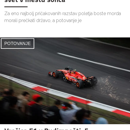
Za eno najbolj pričakovanih razstav poletja boste morda
morali prečkati državo, a potovanje je
POTOVANJE