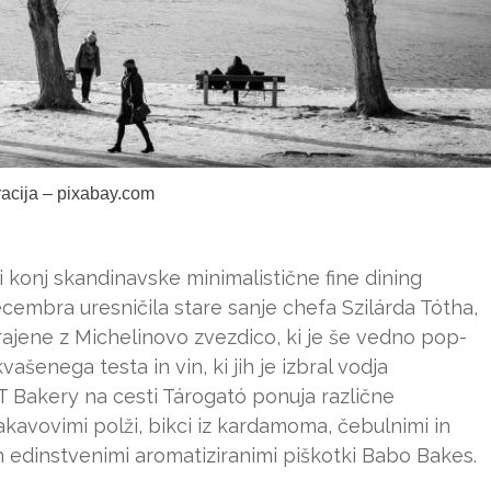
tracija – pixabay.com
i konj skandinavske minimalistične fine dining
ecembra uresničila stare sanje chefa Szilárda Tótha,
grajene z Michelinovo zvezdico, ki je še vedno pop-
vašenega testa in vin, ki jih je izbral vodja
T Bakery na cesti Tárogató ponuja različne
kavovimi polži, bikci iz kardamoma, čebulnimi in
 in edinstvenimi aromatiziranimi piškotki Babo Bakes.