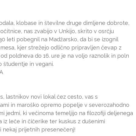
odala, klobase in številne druge dimljene dobrote,
itnice, nas zvabijo v Unkijo, skrito v osrčju
 30 leti pobegnil na Madžarsko, da bi se izognil
e mesa, kjer strežejo odlično pripravljen čevap z
 poldneva do 16. ure je na voljo raznolik in poln
o študentje in vegani.
/A
s, lastnikov novi lokal čez cesto, vas s
avinami in maroško opremo popelje v severozahodno
 jedmi, ki večinoma temeljijo na filozofiji deljenega
ha iz leče in čičerike ter kuskus z dušenimi
di nekaj prijetnih presenečenj!