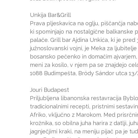
Unkija Bar&Grill
Prava pljeskavica na oglju, piščančja nab
ki spominjajo na nostalgične balkanske poč
palače. Grill bar Ajdina Unkića, ki je pred
južnoslovanski vojni, je Meka za ljubitelj
bosansko pečenko in domačim ajvarjem, od
meni za kosilo, v njem pa se znajdejo cel
1088 Budimpešta, Bródy Sándor utca 13
Jouri Budapest
Priljubljena libanonska restavracija Byblo
tradicionalnimi recepti, pristnimi sest
Afriko, vključno z Marokom. Med prisrčnimi
krožnika, so obilna juha harira z datlji, ju
jagnječjimi kraki, na meniju pijač pa je tu