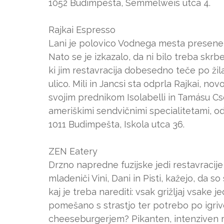
1052 Budimpešta, Semmelweis utca 4.
Rajkai Espresso
Lani je polovico Vodnega mesta preseneti
Nato se je izkazalo, da ni bilo treba skrbe
ki jim restavracija dobesedno teče po žila
ulico. Mili in Jancsi sta odprla Rajkai, no
svojim prednikom Isolabelli in Tamásu C
ameriškimi sendvičnimi specialitetami, od
1011 Budimpešta, Iskola utca 36.
ZEN Eatery
Drzno napredne fuzijske jedi restavracije 
mladeniči Vini, Dani in Pisti, kažejo, da s
kaj je treba narediti: vsak grižljaj vsake 
pomešano s strastjo ter potrebo po igrivo
cheeseburgerjem? Pikanten, intenziven ra