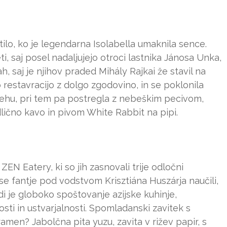
lo, ko je legendarna Isolabella umaknila sence.
ti, saj posel nadaljujejo otroci lastnika Jánosa Unka,
h, saj je njihov praded Mihály Rajkai že stavil na
vo restavracijo z dolgo zgodovino, in se poklonila
sehu, pri tem pa postregla z nebeškim pecivom,
lično kavo in pivom White Rabbit na pipi.
ZEN Eatery, ki so jih zasnovali trije odločni
o se fantje pod vodstvom Krisztiána Huszárja naučili,
jedi je globoko spoštovanje azijske kuhinje,
sti in ustvarjalnosti. Spomladanski zavitek s
men? Jabolčna pita yuzu, zavita v rižev papir, s