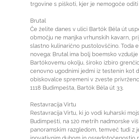
trgovine s piškoti, kjer je nemogoče oditi
Brutal
Če želite danes v ulici Bartók Béla út usp
območju ne manjka vrhunskih kavarn, prijet
slastno kulinarično pustolovščino. Toda ek
novega: Brutal ima bolj boemsko vzdušje ko
Bartókovemu okolju, široko izbiro grenčic,
cenovno ugodnimi jedmi iz testenin kot 
obiskovalce spremeni v zveste privrženc
1118 Budimpešta, Bartók Béla út 33.
Restavracija Virtu
Restavracija Virtu, ki jo vodi kuharski mo
Budimpešti, na 120 metrih nadmorske viši
panoramskim razgledom, temveč tudi z jedi
inovativnim duhom in osredotočenostjo na