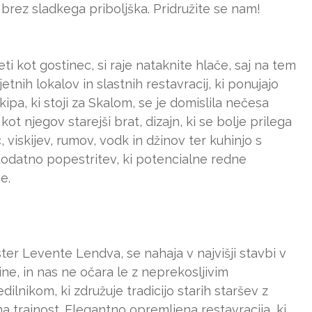
 brez sladkega priboljška. Pridružite se nam!
eti kot gostinec, si raje nataknite hlače, saj na tem
nih lokalov in slastnih restavracij, ki ponujajo
ipa, ki stoji za Skalom, se je domislila nečesa
t njegov starejši brat, dizajn, ki se bolje prilega
 viskijev, rumov, vodk in džinov ter kuhinjo s
dodatno popestritev, ki potencialne redne
e.
jster Levente Lendva, se nahaja v najvišji stavbi v
ne, in nas ne očara le z neprekosljivim
lnikom, ki združuje tradicijo starih staršev z
 trajnost. Elegantno opremljena restavracija, ki