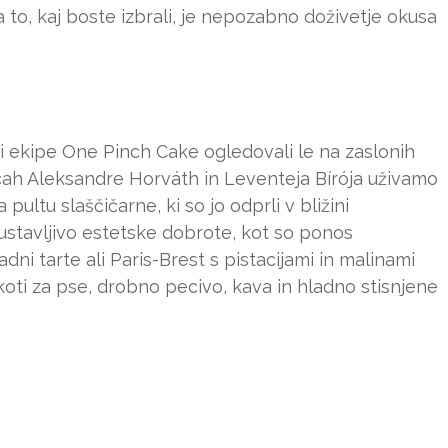
to, kaj boste izbrali, je nepozabno doživetje okusa
i ekipe One Pinch Cake ogledovali le na zaslonih
icah Aleksandre Horváth in Leventeja Bírója uživamo
ultu slaščičarne, ki so jo odprli v bližini
stavljivo estetske dobrote, kot so ponos
ni tarte ali Paris-Brest s pistacijami in malinami
koti za pse, drobno pecivo, kava in hladno stisnjene