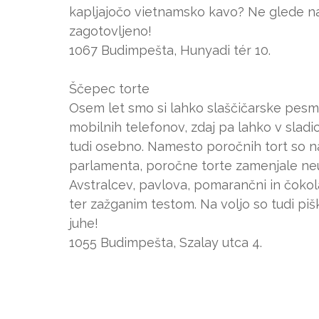
kapljajočo vietnamsko kavo? Ne glede na 
zagotovljeno!
1067 Budimpešta, Hunyadi tér 10.
Ščepec torte
Osem let smo si lahko slaščičarske pesm
mobilnih telefonov, zdaj pa lahko v slad
tudi osebno. Namesto poročnih tort so na p
parlamenta, poročne torte zamenjale neu
Avstralcev, pavlova, pomarančni in čokolad
ter zažganim testom. Na voljo so tudi piš
juhe!
1055 Budimpešta, Szalay utca 4.