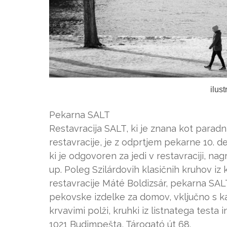
ilus
Pekarna SALT
Restavracija SALT, ki je znana kot paradn
restavracije, je z odprtjem pekarne 10. d
ki je odgovoren za jedi v restavraciji, na
up. Poleg Szilárdovih klasičnih kruhov iz k
restavracije Máté Boldizsár, pekarna SAL
pekovske izdelke za domov, vključno s ka
krvavimi polži, kruhki iz listnatega testa
1021 Budimpešta, Tárogató út 68.