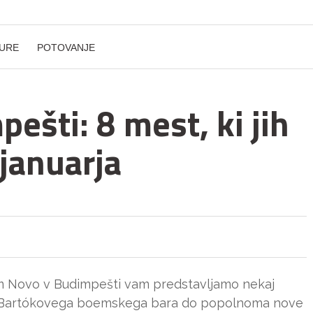
URE
POTOVANJE
ešti: 8 mest, ki jih
januarja
vom Novo v Budimpešti vam predstavljamo nekaj
od Bartókovega boemskega bara do popolnoma nove