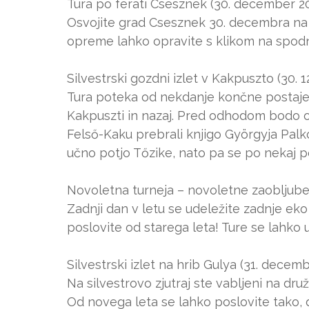
Tura po ferati Csesznek (30. december 2
Osvojite grad Csesznek 30. decembra na po
opreme lahko opravite s klikom na spod
Silvestrski gozdni izlet v Kakpuszto (30. 1
Tura poteka od nekdanje končne postaje 
Kakpuszti in nazaj. Pred odhodom bodo o
Felső-Kaku prebrali knjigo Györgyja Palk
učno potjo Tőzike, nato pa se po nekaj po
Novoletna turneja – novoletne zaobljube
Zadnji dan v letu se udeležite zadnje eko 
poslovite od starega leta! Ture se lahko 
Silvestrski izlet na hrib Gulya (31. decem
Na silvestrovo zjutraj ste vabljeni na dr
Od novega leta se lahko poslovite tako,