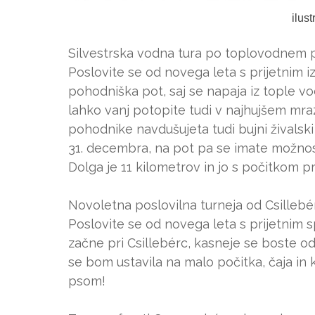
ilus
Silvestrska vodna tura po toplovodnem p
Poslovite se od novega leta s prijetnim 
pohodniška pot, saj se napaja iz tople vo
lahko vanj potopite tudi v najhujšem mraz
pohodnike navdušujeta tudi bujni živalski 
31. decembra, na pot pa se imate možnost
Dolga je 11 kilometrov in jo s počitkom p
Novoletna poslovilna turneja od Csillebé
Poslovite se od novega leta s prijetnim
začne pri Csillebérc, kasneje se boste od
se bom ustavila na malo počitka, čaja in 
psom!