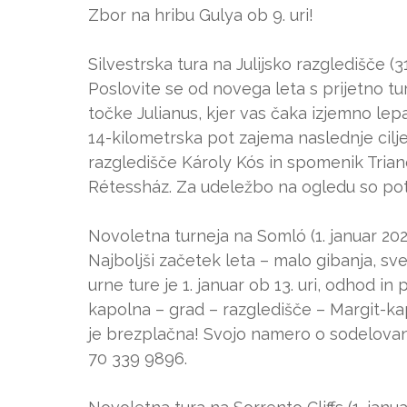
Zbor na hribu Gulya ob 9. uri!
Silvestrska tura na Julijsko razgledišče (31
Poslovite se od novega leta s prijetno t
točke Julianus, kjer vas čaka izjemno le
14-kilometrska pot zajema naslednje cilj
razgledišče Károly Kós in spomenik Trian
Rétessház. Za udeležbo na ogledu so pot
Novoletna turneja na Somló (1. januar 202
Najboljši začetek leta – malo gibanja, sve
urne ture je 1. januar ob 13. uri, odhod in
kapolna – grad – razgledišče – Margit-k
je brezplačna! Svojo namero o sodelovanj
70 339 9896.