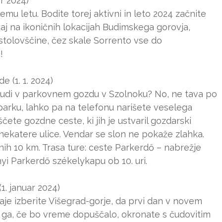
ar 2024)
emu letu. Bodite torej aktivni in leto 2024 začnite
aj na ikoničnih lokacijah Budimskega gorovja,
stolovščine, čez skale Sorrento vse do
!
 (1. 1. 2024)
i tudi v parkovnem gozdu v Szolnoku? No, ne tava po
parku, lahko pa na telefonu narišete veselega
ščete gozdne ceste, ki jih je ustvaril gozdarski
 nekatere ulice. Vendar se slon ne pokaže zlahka.
snih 10 km. Trasa ture: ceste Parkerdő – nabrežje
yi Parkerdő székelykapu ob 10. uri.
1. januar 2024)
je izberite Višegrad-gorje, da prvi dan v novem
 ga, če bo vreme dopuščalo, okronate s čudovitim