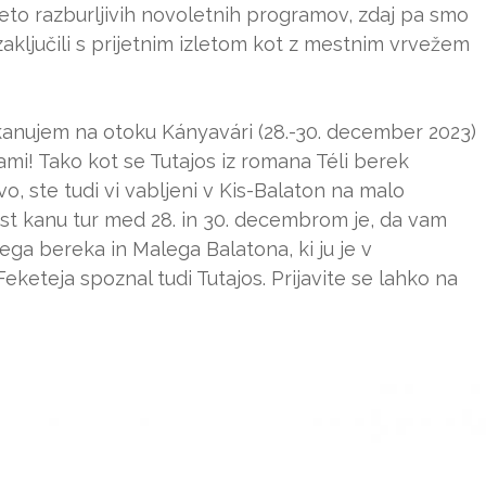
eto razburljivih novoletnih programov, zdaj pa smo
je zaključili s prijetnim izletom kot z mestnim vrvežem
 kanujem na otoku Kányavári (28.-30. december 2023)
ami! Tako kot se Tutajos iz romana Téli berek
, ste tudi vi vabljeni v Kis-Balaton na malo
bnost kanu tur med 28. in 30. decembrom je, da vam
ga bereka in Malega Balatona, ki ju je v
keteja spoznal tudi Tutajos. Prijavite se lahko na