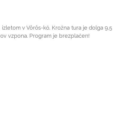
)
izletom v Vörös-kő. Krožna tura je dolga 9,5
trov vzpona. Program je brezplačen!