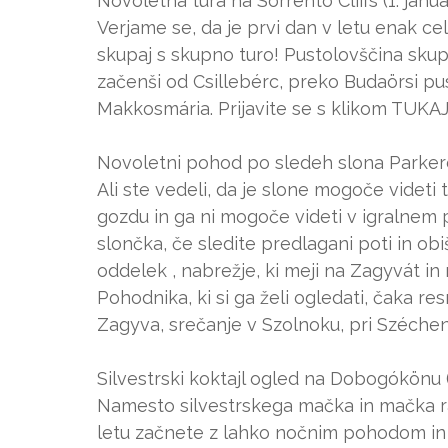
Novoletna tura na Sorrento Cliffs (1. janu
Verjame se, da je prvi dan v letu enak cel
skupaj s skupno turo! Pustolovščina skup
začenši od Csillebérc, preko Budaörsi pu
Makkosmária. Prijavite se s klikom TUKAJ
Novoletni pohod po sledeh slona Parkerde
Ali ste vedeli, da je slone mogoče videt
gozdu in ga ni mogoče videti v igralnem 
slončka, če sledite predlagani poti in obi
oddelek , nabrežje, ki meji na Zagyvát in
Pohodnika, ki si ga želi ogledati, čaka re
Zagyva, srečanje v Szolnoku, pri Széchen
Silvestrski koktajl ogled na Dobogókönu (
Namesto silvestrskega mačka in mačka ra
letu začnete z lahko nočnim pohodom in