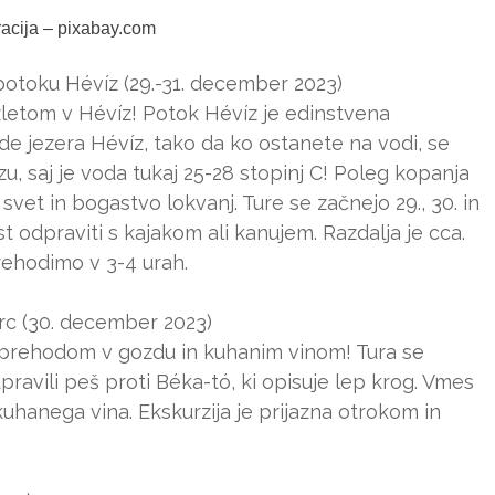
tracija – pixabay.com
otoku Hévíz (29.-31. december 2023)
izletom v Hévíz! Potok Hévíz je edinstvena
de jezera Hévíz, tako da ko ostanete na vodi, se
u, saj je voda tukaj 25-28 stopinj C! Poleg kopanja
svet in bogastvo lokvanj. Ture se začnejo 29., 30. in
 odpraviti s kajakom ali kanujem. Razdalja je cca.
rehodimo v 3-4 urah.
rc (30. december 2023)
 sprehodom v gozdu in kuhanim vinom! Tura se
pravili peš proti Béka-tó, ki opisuje lep krog. Vmes
kuhanega vina. Ekskurzija je prijazna otrokom in