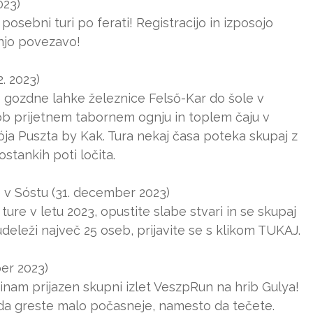
023)
sebni turi po ferati! Registracijo in izposojo
njo povezavo!
2. 2023)
gozdne lahke železnice Felső-Kar do šole v
b prijetnem tabornem ognju in toplem čaju v
ója Puszta by Kak. Tura nekaj časa poteka skupaj z
stankih poti ločita.
 v Sóstu (31. december 2023)
ture v letu 2023, opustite slabe stvari in se skupaj
udeleži največ 25 oseb, prijavite se s klikom TUKAJ.
ber 2023)
užinam prijazen skupni izlet VeszpRun na hrib Gulya!
 da greste malo počasneje, namesto da tečete.