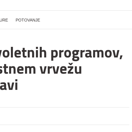
URE
POTOVANJE
oletnih programov,
estnem vrvežu
avi