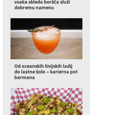
vsaka skleda boršča služi
dobremu namenu
Od oceanskih linijskih ladij
do lastne šole – karierna pot
barmana