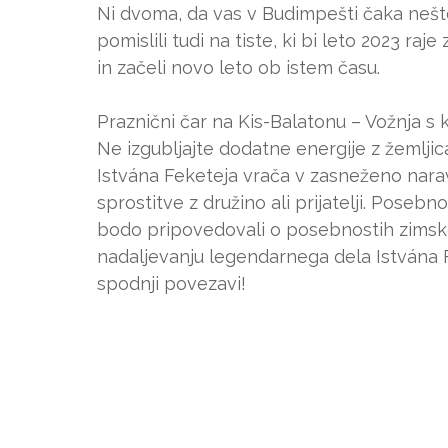
Ni dvoma, da vas v Budimpešti čaka nešt
pomislili tudi na tiste, ki bi leto 2023 ra
in začeli novo leto ob istem času.
Praznični čar na Kis-Balatonu – Vožnja s
Ne izgubljajte dodatne energije z žemljic
Istvána Feketeja vrača v zasneženo naravo
sprostitve z družino ali prijatelji. Pose
bodo pripovedovali o posebnostih zimske
nadaljevanju legendarnega dela Istvána Fe
spodnji povezavi!