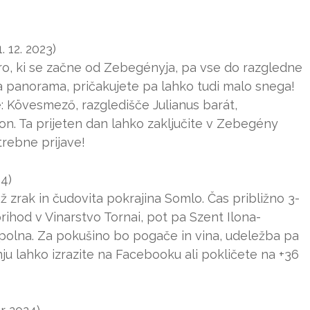
. 12. 2023)
uro, ki se začne od Zebegényja, pa vse do razgledne
pa panorama, pričakujete pa lahko tudi malo snega!
e: Kövesmező, razgledišče Julianus barát,
on. Ta prijeten dan lahko zaključite v Zebegény
rebne prijave!
4)
ž zrak in čudovita pokrajina Somlo. Čas približno 3-
 prihod v Vinarstvo Tornai, pot pa Szent Ilona-
apolna. Za pokušino bo pogače in vina, udeležba pa
u lahko izrazite na Facebooku ali pokličete na +36