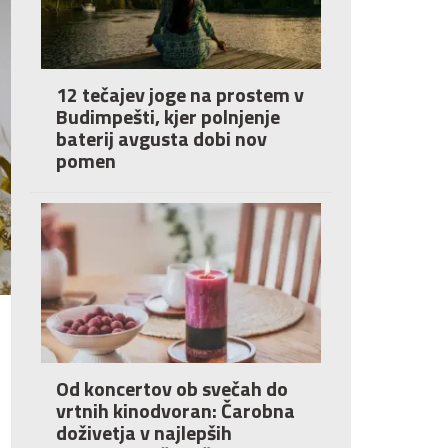
12 tečajev joge na prostem v
Budimpešti, kjer polnjenje
baterij avgusta dobi nov
pomen
Od koncertov ob svečah do
vrtnih kinodvoran: Čarobna
doživetja v najlepših