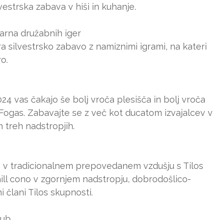
strska zabava v hiši in kuhanje.
varna družabnih iger
ra silvestrsko zabavo z namiznimi igrami, na kateri
o.
024 vas čakajo še bolj vroča plesišča in bolj vroča
Fogas. Zabavajte se z več kot ducatom izvajalcev v
in treh nadstropjih.
e v tradicionalnem prepovedanem vzdušju s Tilos
hill cono v zgornjem nadstropju, dobrodošlico-
 člani Tilos skupnosti.
lub