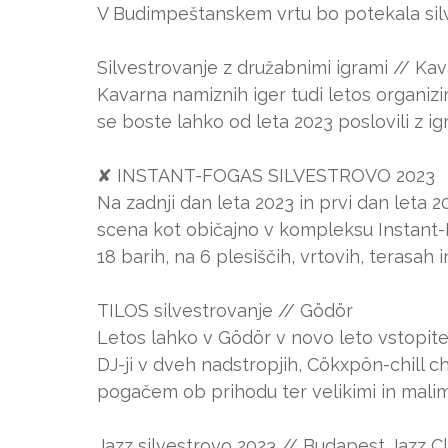
V Budimpeštanskem vrtu bo potekala silve
Silvestrovanje z družabnimi igrami // Ka
Kavarna namiznih iger tudi letos organizi
se boste lahko od leta 2023 poslovili z igr
✘ INSTANT-FOGAS SILVESTROVO 2023
Na zadnji dan leta 2023 in prvi dan leta 2
scena kot običajno v kompleksu Instant-
18 barih, na 6 plesiščih, vrtovih, terasah 
TILOS silvestrovanje // Gödör
Letos lahko v Gödör v novo leto vstopit
DJ-ji v dveh nadstropjih, Cökxpôn-chill c
pogačem ob prihodu ter velikimi in malimi
Jazz silvestrovo 2023 // Budapest Jazz C