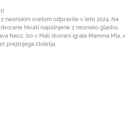
t!
e z neonskim svetom odpravite v leto 2024. Na
e dvorane hkrati napolnjene z neonsko glasbo.
ava Necc, bo v Mali dvorani igrala Mamma Mia, v
let prejšnjega stoletja.