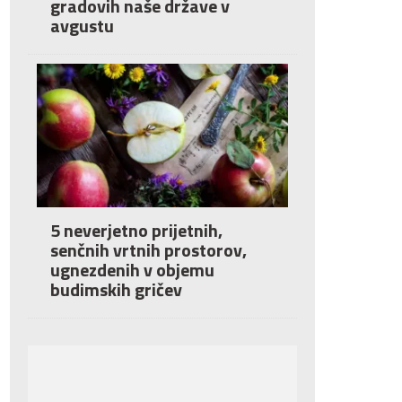
gradovih naše države v
avgustu
5 neverjetno prijetnih,
senčnih vrtnih prostorov,
ugnezdenih v objemu
budimskih gričev