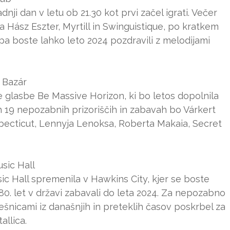
adnji dan v letu ob 21.30 kot prvi začel igrati. Večer
a Hász Eszter, Myrtill in Swinguistique, po kratkem
 boste lahko leto 2024 pozdravili z melodijami
 Bazár
 glasbe Be Massive Horizon, ki bo letos dopolnila
jih 19 nepozabnih prizoriščih in zabavah bo Várkert
ubecticut, Lennyja Lenoksa, Roberta Makaia, Secret
sic Hall
c Hall spremenila v Hawkins City, kjer se boste
 80. let v državi zabavali do leta 2024. Za nepozabno
ešnicami iz današnjih in preteklih časov poskrbel za
llica.