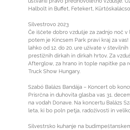
ustvarili pravo prednovoletno vzdušje. Už
Halbolt in Buffet, Fetekert, Kürtőskalács
Silvestrovo 2023
Če iščete dobro vzdušje za zadnjo noč v le
potem je Kincsem Park pravi kraj za vas!
lahko od 12. do 20. ure uživate v številni
prestižnih dirkah in dirkah hrtov. Za vzd
Afterglow, za hrano in tople napitke pa
Truck Show Hungary.
Szabó Balázs Bandája – Koncert ob koncu
Prisrčna in duhovita glasba vas 31. decem
na vodah Donave. Na koncertu Balázs Sza
leta, ki bo poln petja, radoživosti in vel
Silvestrsko kuhanje na budimpeštanskem