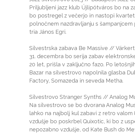
Priljubljeni jazz klub Újlipótváros bo na z
bo postregel z večerjo in nastopi kvartet
polnočnem nazdravljanju s šampanjcem pa
tria János Egri.
Silvestrska zabava Be Massive // Várkert
31. decembra bo serija zabav elektronske
20 let, prišla v zaključno fazo. Po letošn
Bazar na silvestrovo napolnila glasba D
Factory, Somazeda in seveda Metha.
Silvestrovo Stranger Synths // Analog Mu
Na silvestrovo se bo dvorana Analog Musi
lahko na najbolj kul zabavi z retro valom
vzdušje bo poskrbel Quixotic, ki bo z usp
nepozabno vzdušje, od Kate Bush do Meta