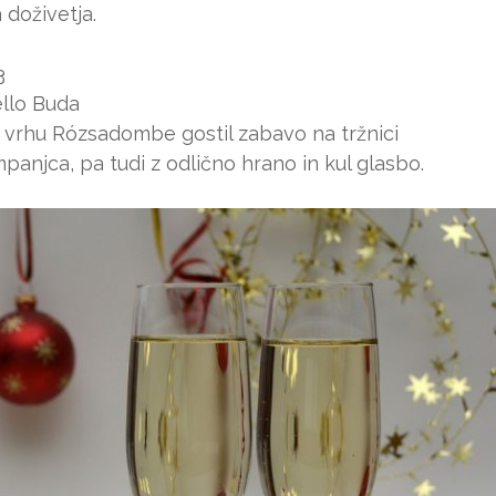
 doživetja.
3
llo Buda
a vrhu Rózsadombe gostil zabavo na tržnici
anjca, pa tudi z odlično hrano in kul glasbo.