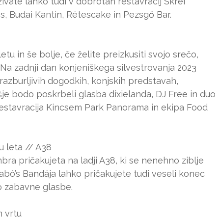
ivate lahko tudi v dobrotah restavracij Skrei
os, Budai Kantin, Rétescake in Pezsgő Bar.
tu in še bolje, če želite preizkusiti svojo srečo,
 Na zadnji dan konjeniškega silvestrovanja 2023
h razburljivih dogodkih, konjskih predstavah,
ušje bodo poskrbeli glasba dixielanda, DJ Free in duo
 restavracija Kincsem Park Panorama in ekipa Food
 leta // A38
bra pričakujeta na ladji A38, ki se nenehno ziblje
bó’s Bandája lahko pričakujete tudi veseli konec
iko zabavne glasbe.
 vrtu