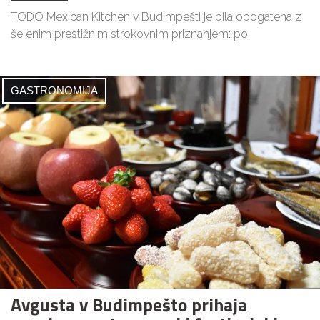
TODO Mexican Kitchen v Budimpešti je bila obogatena z
še enim prestižnim strokovnim priznanjem: po
GASTRONOMIJA
Avgusta v Budimpešto prihaja