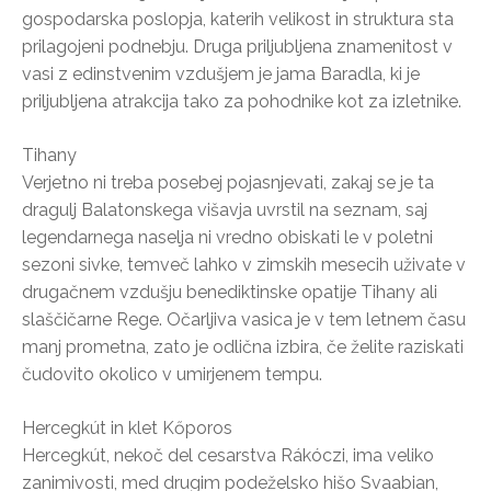
gospodarska poslopja, katerih velikost in struktura sta
prilagojeni podnebju. Druga priljubljena znamenitost v
vasi z edinstvenim vzdušjem je jama Baradla, ki je
priljubljena atrakcija tako za pohodnike kot za izletnike.
Tihany
Verjetno ni treba posebej pojasnjevati, zakaj se je ta
dragulj Balatonskega višavja uvrstil na seznam, saj
legendarnega naselja ni vredno obiskati le v poletni
sezoni sivke, temveč lahko v zimskih mesecih uživate v
drugačnem vzdušju benediktinske opatije Tihany ali
slaščičarne Rege. Očarljiva vasica je v tem letnem času
manj prometna, zato je odlična izbira, če želite raziskati
čudovito okolico v umirjenem tempu.
Hercegkút in klet Kőporos
Hercegkút, nekoč del cesarstva Rákóczi, ima veliko
zanimivosti, med drugim podeželsko hišo Svaabian,