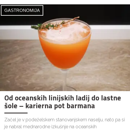
GASTRONOMIJA
Od oceanskih linijskih ladij do lastne
šole – karierna pot barmana
Začel je v podeželskem stanovanjskem naselju, nato pa si
je nabral mednarodne izkušnje na oceanskih