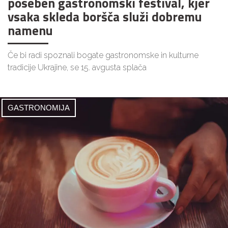
poseben gastronomski festival, kjer
vsaka skleda boršča služi dobremu
namenu
Če bi radi spoznali bogate gastronomske in kulturne
tradicije Ukrajine, se 15. avgusta splača
GASTRONOMIJA