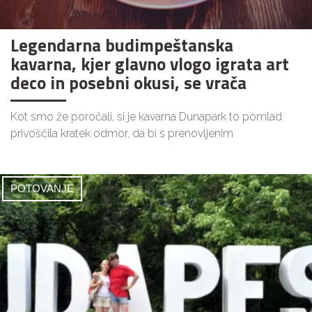
Legendarna budimpeštanska
kavarna, kjer glavno vlogo igrata art
deco in posebni okusi, se vrača
Kot smo že poročali, si je kavarna Dunapark to pomlad
privoščila kratek odmor, da bi s prenovljenim
POTOVANJE