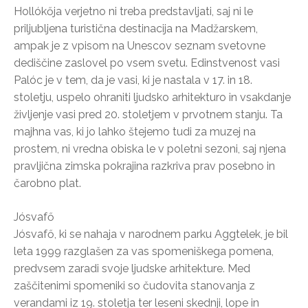
Hollókőja verjetno ni treba predstavljati, saj ni le
priljubljena turistična destinacija na Madžarskem,
ampak je z vpisom na Unescov seznam svetovne
dediščine zaslovel po vsem svetu. Edinstvenost vasi
Palóc je v tem, da je vasi, ki je nastala v 17. in 18.
stoletju, uspelo ohraniti ljudsko arhitekturo in vsakdanje
življenje vasi pred 20. stoletjem v prvotnem stanju. Ta
majhna vas, ki jo lahko štejemo tudi za muzej na
prostem, ni vredna obiska le v poletni sezoni, saj njena
pravljična zimska pokrajina razkriva prav posebno in
čarobno plat.
Jósvafő
Jósvafő, ki se nahaja v narodnem parku Aggtelek, je bil
leta 1999 razglašen za vas spomeniškega pomena,
predvsem zaradi svoje ljudske arhitekture. Med
zaščitenimi spomeniki so čudovita stanovanja z
verandami iz 19. stoletja ter leseni skednji, lope in