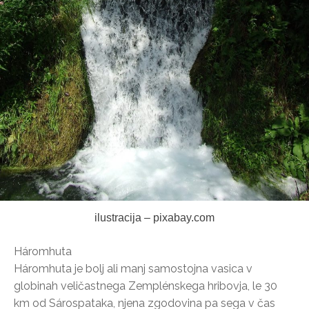
ilustracija – pixabay.com
Háromhuta
Háromhuta je bolj ali manj samostojna vasica v
globinah veličastnega Zemplénskega hribovja, le 30
km od Sárospataka, njena zgodovina pa sega v čas