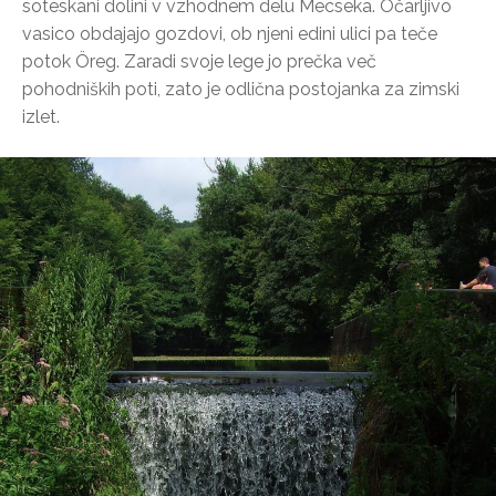
soteskani dolini v vzhodnem delu Mecseka. Očarljivo
vasico obdajajo gozdovi, ob njeni edini ulici pa teče
potok Öreg. Zaradi svoje lege jo prečka več
pohodniških poti, zato je odlična postojanka za zimski
izlet.