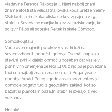
vladavine Ferenca Rákóczija II. Njeni najbolj znani
znamenitosti sta veličastna lovska koča Bretzeinheim-
Waldbott in rimskokatoliška cerkev, zgrajena v 19.
stoletju. Seveda ne manjka krajev za raziskovanje, kot
so izvir Pálos ali soteska Rejtek in skale Gömböc.
Somoskőújfalu
Vode dveh majhnih potokov v vasi, ki leži na
severovzhodnih pobočjih gorovja Cserhát, napajajo
številni izviri, ki dajejo območju poseben čar. Vas je v
pisnih virih omenjena že leta 1455, z njo pa je povezana
tudi ena najbolj znanih znamenitosti, Pogányvár iz
obdobja Árpád. Poleg zgodovinskih spomenikov je
območje bogato tudi z geološkimi zakladi, kot so
bazaltna planota in bazaltni stebri, ki izvirajo iz več
vulkanov.
Hollókő