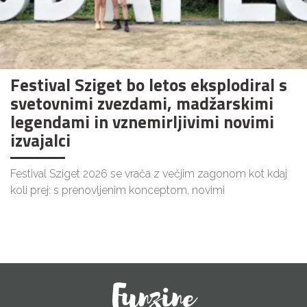
Festival Sziget bo letos eksplodiral s
svetovnimi zvezdami, madžarskimi
legendami in vznemirljivimi novimi
izvajalci
Festival Sziget 2026 se vrača z večjim zagonom kot kdaj
koli prej: s prenovljenim konceptom, novimi