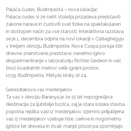
Palača čudes, Budimpešta – nova lokacija!
Palača čudes si že četrt stoletja prizadeva predstaviti
zakone narave in čudoviti svet fizike na spektakularen
in dostopen način za vse starosti. Interaktivna razstava
se je 1. decembra odprla na novi lokaciji v Csillaghegyju
v tretjem okrožju Budimpešte. Nova Csopa ponuja štiri
dnevne znanstvene predstave, nenehno igrivo
eksperimentiranje v laboratoriju Richter Gedeon in več
tisoč kvadratnih metrov velik igralni prostor.
1039 Budimpešta, Mátyás király út 24.
Geresdlakova vas medenjakov
Ta vas v okrožju Baranya je že 15 let nepogrešljiva
destinacija za ljubitelje božiča, saj je stara šolska stavba
popolna replika vasi iz medenjakov. Izjemno priljubljena
vas iz medenjakov vsebuje hiše, cerkve in nogometno
igrišče ter drevesa in živali, manjši prizori pa spominjajo