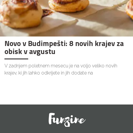
Novo v Budimpešti: 8 novih krajev za
obisk v avgustu
V zadnjem poletnem mesecu je na voljo veliko novih
krajev, ki jih lahko odkrijete in jih dodate na