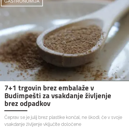
GASTRONOMIJA
7+1 trgovin brez embalaže v
Budimpešti za vsakdanje življenje
brez odpadkov
Čeprav se je julij brez plastike končal, ne škodi, če v svoje
vsakdanje življenje vključite določene