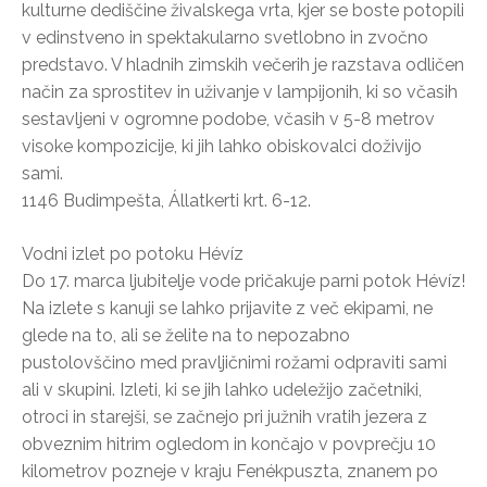
kulturne dediščine živalskega vrta, kjer se boste potopili
v edinstveno in spektakularno svetlobno in zvočno
predstavo. V hladnih zimskih večerih je razstava odličen
način za sprostitev in uživanje v lampijonih, ki so včasih
sestavljeni v ogromne podobe, včasih v 5-8 metrov
visoke kompozicije, ki jih lahko obiskovalci doživijo
sami.
1146 Budimpešta, Állatkerti krt. 6-12.
Vodni izlet po potoku Hévíz
Do 17. marca ljubitelje vode pričakuje parni potok Hévíz!
Na izlete s kanuji se lahko prijavite z več ekipami, ne
glede na to, ali se želite na to nepozabno
pustolovščino med pravljičnimi rožami odpraviti sami
ali v skupini. Izleti, ki se jih lahko udeležijo začetniki,
otroci in starejši, se začnejo pri južnih vratih jezera z
obveznim hitrim ogledom in končajo v povprečju 10
kilometrov pozneje v kraju Fenékpuszta, znanem po