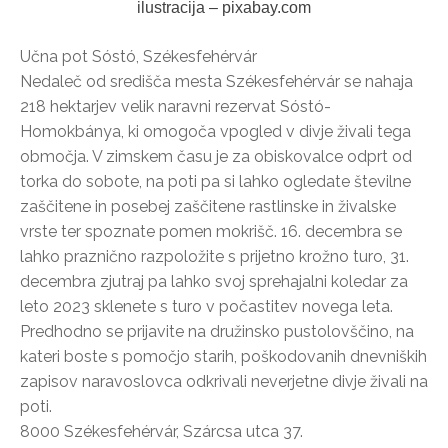
ilustracija – pixabay.com
Učna pot Sóstó, Székesfehérvár
Nedaleč od središča mesta Székesfehérvár se nahaja
218 hektarjev velik naravni rezervat Sóstó-
Homokbánya, ki omogoča vpogled v divje živali tega
območja. V zimskem času je za obiskovalce odprt od
torka do sobote, na poti pa si lahko ogledate številne
zaščitene in posebej zaščitene rastlinske in živalske
vrste ter spoznate pomen mokrišč. 16. decembra se
lahko praznično razpoložite s prijetno krožno turo, 31.
decembra zjutraj pa lahko svoj sprehajalni koledar za
leto 2023 sklenete s turo v počastitev novega leta.
Predhodno se prijavite na družinsko pustolovščino, na
kateri boste s pomočjo starih, poškodovanih dnevniških
zapisov naravoslovca odkrivali neverjetne divje živali na
poti.
8000 Székesfehérvár, Szárcsa utca 37.