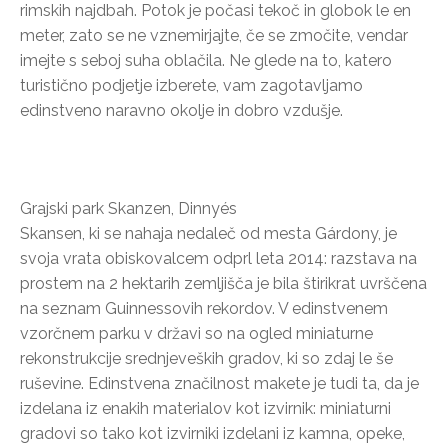
rimskih najdbah. Potok je počasi tekoč in globok le en
meter, zato se ne vznemirjajte, če se zmočite, vendar
imejte s seboj suha oblačila. Ne glede na to, katero
turistično podjetje izberete, vam zagotavljamo
edinstveno naravno okolje in dobro vzdušje.
Grajski park Skanzen, Dinnyés
Skansen, ki se nahaja nedaleč od mesta Gárdony, je
svoja vrata obiskovalcem odprl leta 2014: razstava na
prostem na 2 hektarih zemljišča je bila štirikrat uvrščena
na seznam Guinnessovih rekordov. V edinstvenem
vzorčnem parku v državi so na ogled miniaturne
rekonstrukcije srednjeveških gradov, ki so zdaj le še
ruševine. Edinstvena značilnost makete je tudi ta, da je
izdelana iz enakih materialov kot izvirnik: miniaturni
gradovi so tako kot izvirniki izdelani iz kamna, opeke,