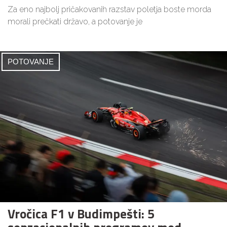
Za eno najbolj pričakovanih razstav poletja boste morda
morali prečkati državo, a potovanje je
POTOVANJE
Vročica F1 v Budimpešti: 5