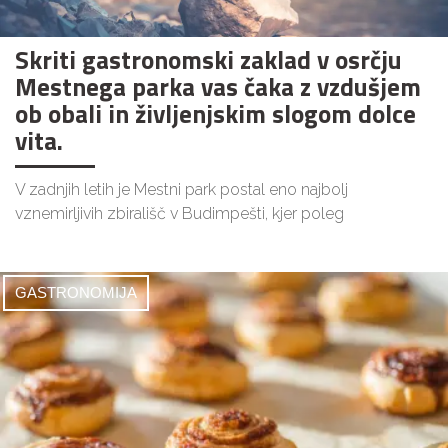
Skriti gastronomski zaklad v osrčju
Mestnega parka vas čaka z vzdušjem
ob obali in življenjskim slogom dolce
vita.
V zadnjih letih je Mestni park postal eno najbolj
vznemirljivih zbirališč v Budimpešti, kjer poleg
GASTRONOMIJA