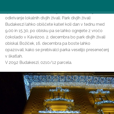
vključno z živalskim vrtom, potjo za pritlikavce, igrišči in
spektakularno krmo ter drugimi posebnimi programi za
odkrivanje lokalnih divjih živali. Park divjih živali
Budakeszi lahko obiščete kateri koli dan v tednu med
9.00 in 15.30, po obisku pa se lahko ogrejete z vročo
čokolado v Kávézoo. 2. decembra bo park divjih živali
obiskal Božiček, 16. decembra pa boste lahko
opazovali, kako se prebivalci parka veselijo presenečenj
v škatlah.
V 2092 Budakeszi, 0210/12 parcela.