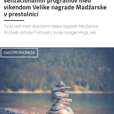
senzacionalnih programov med
vikendom Velike nagrade Madžarske
v prestolnici
Če bi radi med vikendom Velike nagrade Madžarske
doživeli vzdušje Formule 1 zunaj Hungaroringa, vas
GASTRONOMIJA