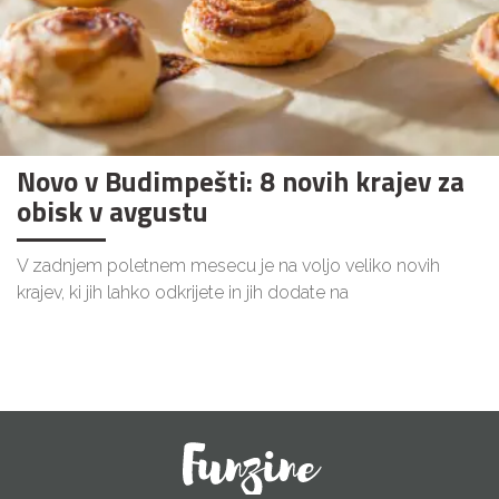
Novo v Budimpešti: 8 novih krajev za
obisk v avgustu
V zadnjem poletnem mesecu je na voljo veliko novih
krajev, ki jih lahko odkrijete in jih dodate na