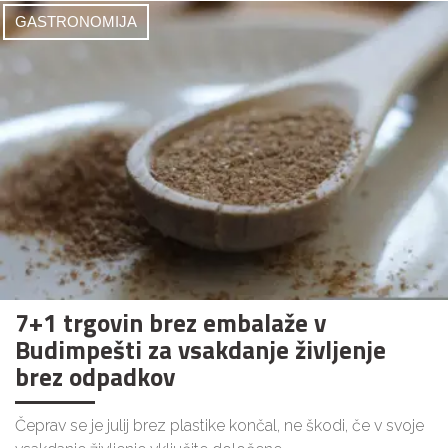
GASTRONOMIJA
7+1 trgovin brez embalaže v
Budimpešti za vsakdanje življenje
brez odpadkov
Čeprav se je julij brez plastike končal, ne škodi, če v svoje