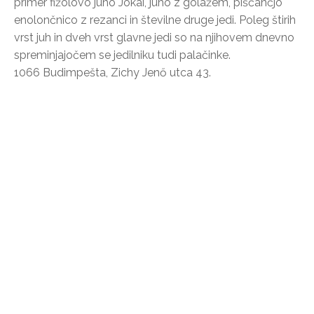
primer fižolovo juho Jókai, juho z golažem, piščančjo
enolončnico z rezanci in številne druge jedi. Poleg štirih
vrst juh in dveh vrst glavne jedi so na njihovem dnevno
spreminjajočem se jedilniku tudi palačinke.
1066 Budimpešta, Zichy Jenő utca 43.