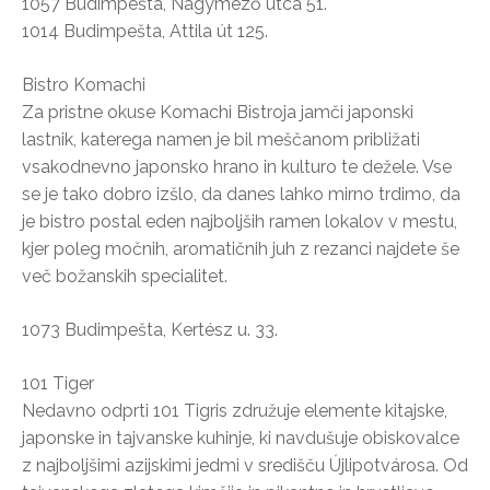
1057 Budimpešta, Nagymező utca 51.
1014 Budimpešta, Attila út 125.
Bistro Komachi
Za pristne okuse Komachi Bistroja jamči japonski
lastnik, katerega namen je bil meščanom približati
vsakodnevno japonsko hrano in kulturo te dežele. Vse
se je tako dobro izšlo, da danes lahko mirno trdimo, da
je bistro postal eden najboljših ramen lokalov v mestu,
kjer poleg močnih, aromatičnih juh z rezanci najdete še
več božanskih specialitet.
1073 Budimpešta, Kertész u. 33.
101 Tiger
Nedavno odprti 101 Tigris združuje elemente kitajske,
japonske in tajvanske kuhinje, ki navdušuje obiskovalce
z najboljšimi azijskimi jedmi v središču Újlipotvárosa. Od