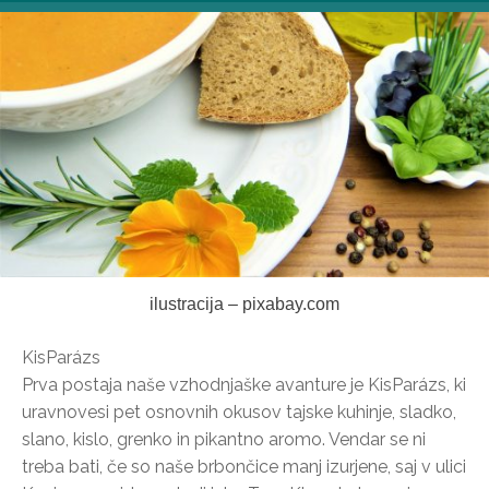
ilustracija – pixabay.com
KisParázs
Prva postaja naše vzhodnjaške avanture je KisParázs, ki
uravnovesi pet osnovnih okusov tajske kuhinje, sladko,
slano, kislo, grenko in pikantno aromo. Vendar se ni
treba bati, če so naše brbončice manj izurjene, saj v ulici