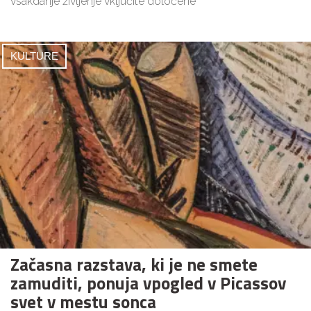
vsakdanje življenje vključite določene
KULTURE
Začasna razstava, ki je ne smete
zamuditi, ponuja vpogled v Picassov
svet v mestu sonca