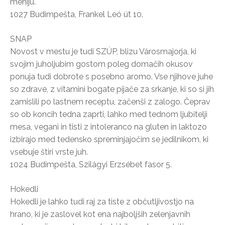
meniju.
1027 Budimpešta, Frankel Leó út 10.
SNAP
Novost v mestu je tudi SZÚP, blizu Városmajorja, ki
svojim juholjubim gostom poleg domačih okusov
ponuja tudi dobrote s posebno aromo. Vse njihove juhe
so zdrave, z vitamini bogate pijače za srkanje, ki so si jih
zamislili po lastnem receptu, začenši z zalogo. Čeprav
so ob koncih tedna zaprti, lahko med tednom ljubitelji
mesa, vegani in tisti z intoleranco na gluten in laktozo
izbirajo med tedensko spreminjajočim se jedilnikom, ki
vsebuje štiri vrste juh.
1024 Budimpešta, Szilágyi Erzsébet fasor 5.
Hokedli
Hokedli je lahko tudi raj za tiste z občutljivostjo na
hrano, ki je zaslovel kot ena najboljših zelenjavnih