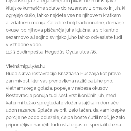
tajvanskega zlatega kimčija in pikantne in hrustljave
kitajske kumarične solate do rezancev z omako in juh, ki
ogrejejo dušo, lahko najdete vse na njihovem kratkem,
a izdatnem meniju. Če želite bolj tradicionalne, domače
okuse, bo njihova piščančja juha ključna, a s pikantno
sezamovo ali sojino svinjsko juho lahko odveslate tudi
v vzhodne vode.
1133 Budimpešta, Hegedűs Gyula utca 56.
Vietnámigulyás.hu
Buda skriva restavracijo Krisztiána Huszárja kot pravo
zanimivost, kjer vas prenovljena različica juhe pho,
vietnamskega golaža, popelje v nebesa okusov.
Restavracija ponuja tudi šest vrst ikoničnih juh, med
katerimi težko spregledate vložena jajčka in domače
udon rezance. Splača se priti zelo lačen, da vam krepke
porcije ne bodo odležale, če pa boste čutili moč, je zelo
priporočljivo naročiti tudi ostale gastro specialitete na