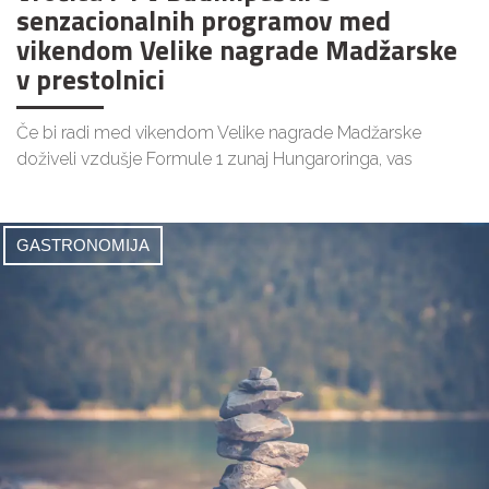
senzacionalnih programov med
vikendom Velike nagrade Madžarske
v prestolnici
Če bi radi med vikendom Velike nagrade Madžarske
doživeli vzdušje Formule 1 zunaj Hungaroringa, vas
GASTRONOMIJA