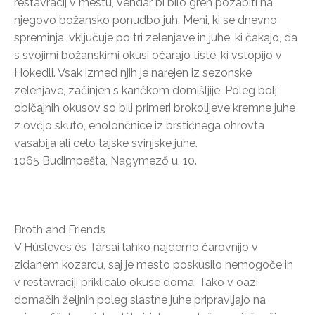
restavracij v mestu, vendar bi bilo greh pozabiti na
njegovo božansko ponudbo juh. Meni, ki se dnevno
spreminja, vključuje po tri zelenjave in juhe, ki čakajo, da
s svojimi božanskimi okusi očarajo tiste, ki vstopijo v
Hokedli. Vsak izmed njih je narejen iz sezonske
zelenjave, začinjen s kančkom domišljije. Poleg bolj
običajnih okusov so bili primeri brokolijeve kremne juhe
z ovčjo skuto, enolončnice iz brstičnega ohrovta
vasabija ali celo tajske svinjske juhe.
1065 Budimpešta, Nagymező u. 10.
Broth and Friends
V Húsleves és Társai lahko najdemo čarovnijo v
zidanem kozarcu, saj je mesto poskusilo nemogoče in
v restavraciji priklicalo okuse doma. Tako v oazi
domačih željnih poleg slastne juhe pripravljajo na