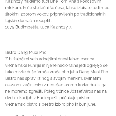
Kazinczy najdemo tudi juhe Tom Kha s kokosovim
mlekom. In če ste lačni še česa, lahko izbirate tudi med
širokim izborom vokov, pripravljenih po tradicionalnih
tajskih domačih receptih.
1075 Budimpešta, ulica Kazinczy 7.
Bistro Dang Muoi Pho
Z bližajočimi se hladnejšimi dnevi lahko esenca
vietnamske kuhinje in njene nacionalne jedi ogrejejo še
tako mrzle duše. Vroča vroča pho juha Dang Muoi Pho
Bistro nas spravi iz nog s svojim mehkim, svilnatim
okusom, začinjenim z nebeško aromo koriandra, ki ga
ne moremo zgrešiti. Poleg tržnice Józsefváros nas na
dveh lokacijah v Budimpešti pričakuje pristen
vietnamski bistro s pestro izbiro pho in bún juhe.