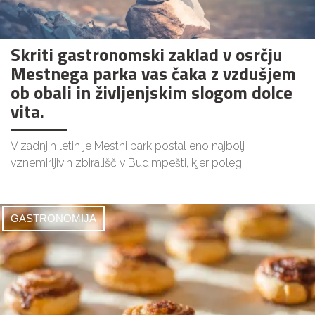
Skriti gastronomski zaklad v osrčju
Mestnega parka vas čaka z vzdušjem
ob obali in življenjskim slogom dolce
vita.
V zadnjih letih je Mestni park postal eno najbolj
vznemirljivih zbirališč v Budimpešti, kjer poleg
GASTRONOMIJA