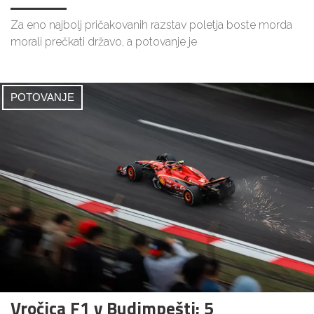
Za eno najbolj pričakovanih razstav poletja boste morda
morali prečkati državo, a potovanje je
POTOVANJE
Vročica F1 v Budimpešti: 5