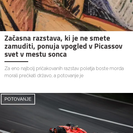
Začasna razstava, ki je ne smete
zamuditi, ponuja vpogled v Picassov
svet v mestu sonca
Za eno najbolj pričakovanih razstav poletja boste morda
morali prečkati državo, a potovanje je
POTOVANJE