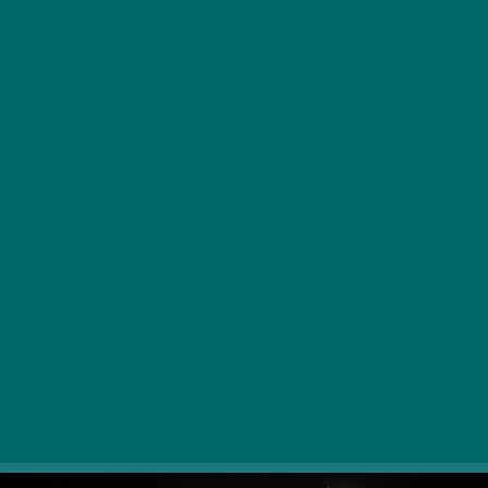
Najrazličnejše sladice so nepogrešljiv del božiča in
praznikov. Pokažemo vam nekaj odličnih krajev v
Budimpešti, kjer si lahko privoščite božične sladice, ki
vam bodo po volji.