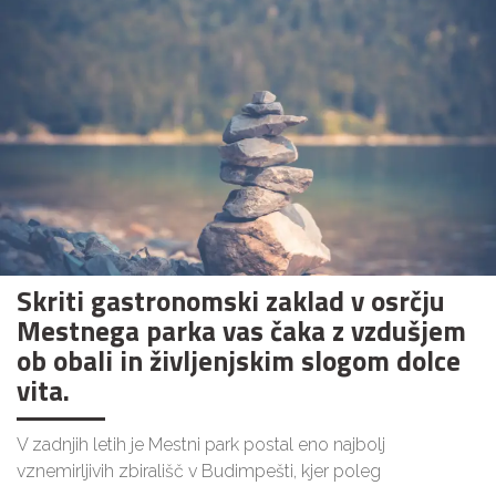
Skriti gastronomski zaklad v osrčju
Mestnega parka vas čaka z vzdušjem
ob obali in življenjskim slogom dolce
vita.
V zadnjih letih je Mestni park postal eno najbolj
vznemirljivih zbirališč v Budimpešti, kjer poleg