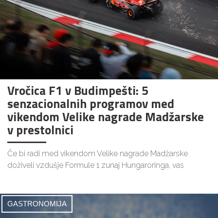
Vročica F1 v Budimpešti: 5
senzacionalnih programov med
vikendom Velike nagrade Madžarske
v prestolnici
Če bi radi med vikendom Velike nagrade Madžarske
doživeli vzdušje Formule 1 zunaj Hungaroringa, vas
GASTRONOMIJA