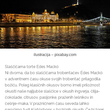
ilustracija – pixabay.com
Slaščičarna torte Edes Mackó
Ni dvoma, da bo slaščičarna trobentačev Édes Mackó
v adventnem času okuse svojih trobentač prilagodila
božiču. Poleg klasičnih okusov bomo imeli priložnost
okusiti naše najljubše slaščice v okusih ingverja, čilija-
čokolade, citrusov, pasijonke, praženih lešnikov in
češnje-maka. V prazničnem času seveda lahko
naročimo tudi Kürtősbons v božičnih okusih. Če bi torej