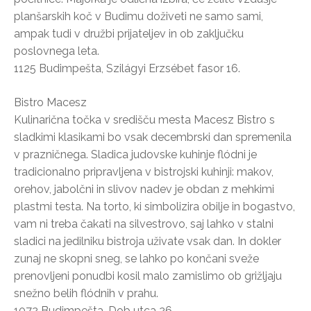
planšarskih koč v Budimu doživeti ne samo sami,
ampak tudi v družbi prijateljev in ob zaključku
poslovnega leta.
1125 Budimpešta, Szilágyi Erzsébet fasor 16.
Bistro Macesz
Kulinarična točka v središču mesta Macesz Bistro s
sladkimi klasikami bo vsak decembrski dan spremenila
v prazničnega. Sladica judovske kuhinje flódni je
tradicionalno pripravljena v bistrojski kuhinji: makov,
orehov, jabolčni in slivov nadev je obdan z mehkimi
plastmi testa. Na torto, ki simbolizira obilje in bogastvo,
vam ni treba čakati na silvestrovo, saj lahko v stalni
sladici na jedilniku bistroja uživate vsak dan. In dokler
zunaj ne skopni sneg, se lahko po končani sveže
prenovljeni ponudbi kosil malo zamislimo ob grižljaju
snežno belih flódnih v prahu.
1072 Budimpešta, Dob utca 26.