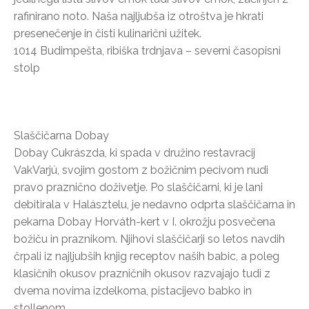
rafinirano noto. Naša najljubša iz otroštva je hkrati
presenečenje in čisti kulinarični užitek.
1014 Budimpešta, ribiška trdnjava – severni časopisni
stolp
Slaščičarna Dobay
Dobay Cukrászda, ki spada v družino restavracij
VakVarjú, svojim gostom z božičnim pecivom nudi
pravo praznično doživetje. Po slaščičarni, ki je lani
debitirala v Halásztelu, je nedavno odprta slaščičarna in
pekarna Dobay Horváth-kert v I. okrožju posvečena
božiču in praznikom. Njihovi slaščičarji so letos navdih
črpali iz najljubših knjig receptov naših babic, a poleg
klasičnih okusov prazničnih okusov razvajajo tudi z
dvema novima izdelkoma, pistacijevo babko in
stollenom.