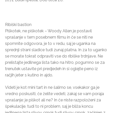
Ribiški bastion
Piškotek, ne piškotek – Woody Allen je postavil
vprašanje v tem posebnem filmu in če se niti ne
spomnite odgovora, je to v redu, saj je uganka na
sprednji strani sladice tudi zunaj platna. In za to uganko
se morate tokrat odpraviti vse do ribiške trdnjave. Ne
prelistajte jedilnega lista tako na hitro, pogumno se za
trenutek ustavite pri predjedeh in si oglejte peno iz
račjih jeter s kutino in ajdo.
Videti je kot mini tart in ne šalimo se, vsekakor ga je
vredno poskusiti, če želite vedeti, zakaj se vam poraja
vprašanje: je piškot ali ne? In če niste razpoloženi za
špekulacije, tudi to ni problem, saj je bliža koncu
jedilnega lista slivov cmok tudi slivov cmok, začinjen z