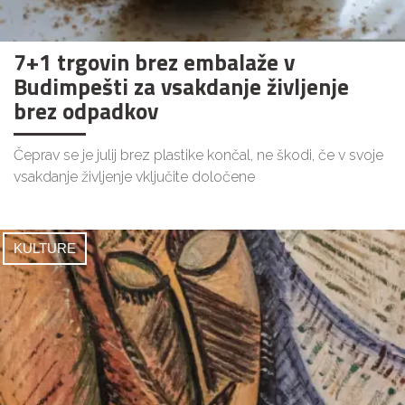
7+1 trgovin brez embalaže v
Budimpešti za vsakdanje življenje
brez odpadkov
Čeprav se je julij brez plastike končal, ne škodi, če v svoje
vsakdanje življenje vključite določene
KULTURE