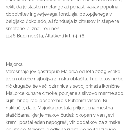
rekli, da je slasten melange ali penasti kakav popolna
dopolnitev ingverjevega fondueja, potopljenega v
belgijsko čokolado, ali fondueja iz citrusov in stepene
smetane, bi znali reči ne?
1146 Budimpešta, Állatkerti krt. 14-16.
Majorka
Városmajorjev gastropub Majorka od leta 2009 vsako
jesen obleče najboljša zimska oblačila. Tudi letos ne bo
nič drugače, še več, ozimnica s seboj prinaša ikonične
Mallorce kuhane cmoke, polnjene s slivovo marmelado,
ki jih mnogi radi pospremijo s kuhanim vinom. Ni
naključje, da je Majorka postala priljubljena mestna
slaščičarna, kjer je makov čudež, okopan v vaniljevi
kremi, postal eden nepogrešljivih dodatkov za zimske
počitnice. Majorka je odlična izbira, če želite vzdušje