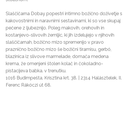
Slaščičarna Dobay popestri intimno božično doživetje s
kakovostnimi in naravnimi sestavinami, ki so vse skupaj
pečene z ljubeznijo. Poleg makovih, orehovih in
kostanjevo-slivovih žemljic, ki jih izdelujejo v njihovih
slaščičarnah, božično mizo spremenijo v pravo
praznično božično mizo še božični tiramisu, gerbó,
blazinica iz slivove marmelade, domača medena
krema, že omenjeni štolen kolač in čokoladno-
pistacijeva babka. v trenutku.
1016 Budimpešta, Krisztina krt. 38. | 2314 Halásztelek, II.
Ferenc Rákóczi út 68.