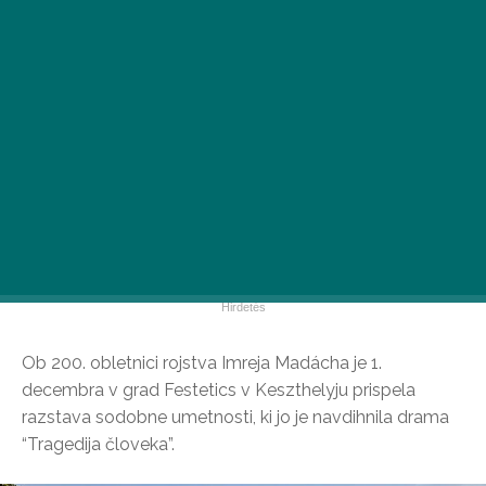
Ob 200. obletnici rojstva Imreja Madácha je 1.
decembra v grad Festetics v Keszthelyju prispela
razstava sodobne umetnosti, ki jo je navdihnila drama
“Tragedija človeka”.