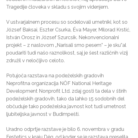
Tragedije človeka v skladu s svojim videnjem.
V ustvarjalnem procesu so sodelovali umetniki, kot so
József Baksai, Eszter Csurka, Éva Mayer, Milorad Krstić,
István Orosz in József Szurcsik. Nekonvencionalni
projekt – z naslovom „Narisali smo pesem” – je sku”al
poudariti tudi našo raznolikost, saj je šest različnih vizij
združil v neločljivo celoto.
Potujoča razstava na podeželskih gradovih
Neprofitna organizacija NÖF National Heritage
Development Nonprofit Ltd. zdaj gosti ta dela v štirih
podeželskih gradovih, tako da lahko 15 sodobnih del
občuduje tako podeželska javnost kot tudi umetnost
ljubiteljska javnost v Budimpešti.
Uradno odprtje razstave je bilo 6. novembra v gradu
Festetics v kraju Dég, od koder se je razstava preselila