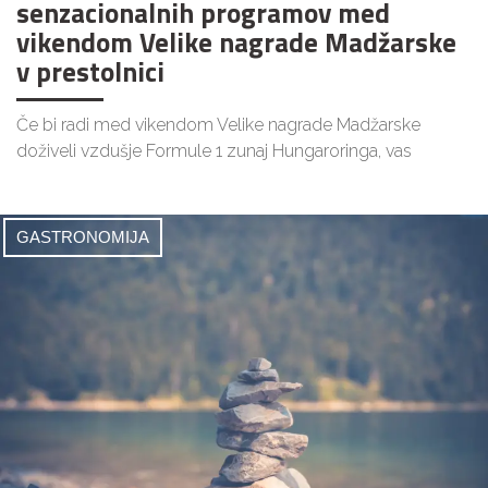
senzacionalnih programov med
vikendom Velike nagrade Madžarske
v prestolnici
Če bi radi med vikendom Velike nagrade Madžarske
doživeli vzdušje Formule 1 zunaj Hungaroringa, vas
GASTRONOMIJA