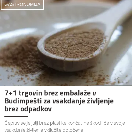
GASTRONOMIJA
7+1 trgovin brez embalaže v
Budimpešti za vsakdanje življenje
brez odpadkov
Čeprav se je julij brez plastike končal, ne škodi, če v svoje
vsakdanje življenje vključite določene