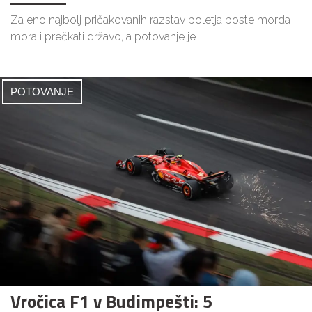
Za eno najbolj pričakovanih razstav poletja boste morda
morali prečkati državo, a potovanje je
POTOVANJE
Vročica F1 v Budimpešti: 5