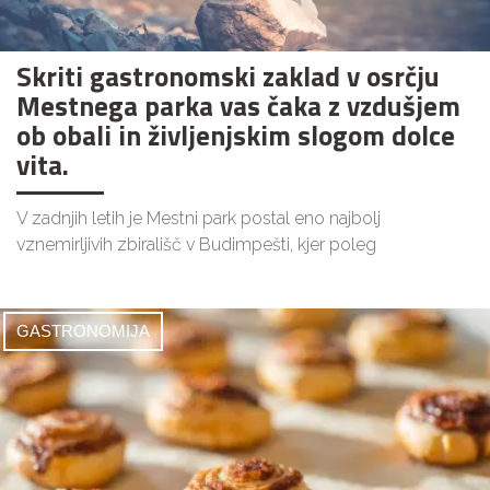
Skriti gastronomski zaklad v osrčju
Mestnega parka vas čaka z vzdušjem
ob obali in življenjskim slogom dolce
vita.
V zadnjih letih je Mestni park postal eno najbolj
vznemirljivih zbirališč v Budimpešti, kjer poleg
GASTRONOMIJA