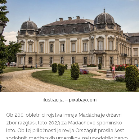
ilustracija – pixabay.com
Ob 200. obletnici rojstva Imreja Madácha je državni
zbor razglasil leto 2023 za Madáchovo spominsko
leto. Ob tej priložnosti je revija Országút prosila šest
sodobnih madžarskih umetnikov, naj upodobijo barvo