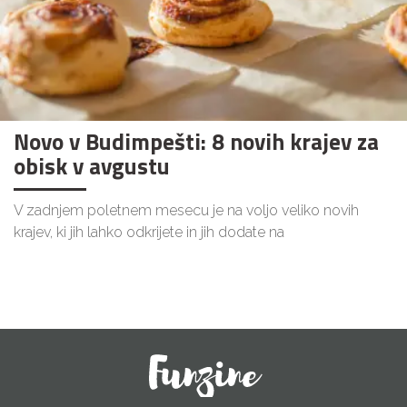
Novo v Budimpešti: 8 novih krajev za
obisk v avgustu
V zadnjem poletnem mesecu je na voljo veliko novih
krajev, ki jih lahko odkrijete in jih dodate na