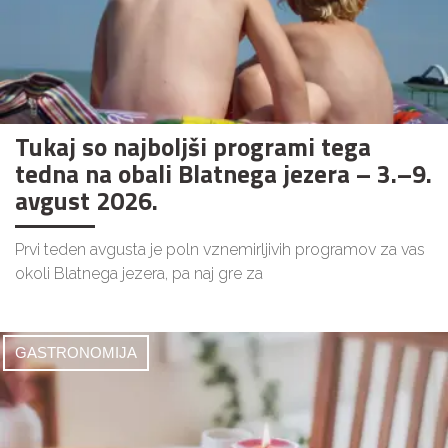
Tukaj so najboljši programi tega
tedna na obali Blatnega jezera – 3.–9.
avgust 2026.
Prvi teden avgusta je poln vznemirljivih programov za vas
okoli Blatnega jezera, pa naj gre za
GASTRONOMIJA