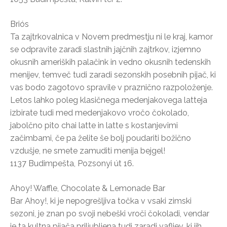
Briós
Ta zajtrkovalnica v Novem predmestju ni le kraj, kamor
se odpravite zaradi slastnih jajčnih zajtrkov, izjemno
okusnih ameriških palačink in vedno okusnih tedenskih
menijev, temveč tudi zaradi sezonskih posebnih pijač, ki
vas bodo zagotovo spravile v praznično razpoloženje.
Letos lahko poleg klasičnega medenjakovega latteja
izbirate tudi med medenjakovo vročo čokolado,
jabolčno pito chai latte in latte s kostanjevimi
začimbami, če pa želite še bolj poudariti božično
vzdušje, ne smete zamuditi menija bejgel!
1137 Budimpešta, Pozsonyi út 16.
Ahoy! Waffle, Chocolate & Lemonade Bar
Bar Ahoy!, ki je nepogrešljiva točka v vsaki zimski
sezoni, je znan po svoji nebeški vroči čokoladi, vendar
je ta kultna pijača priljubljena tudi zaradi vafljev, ki jih