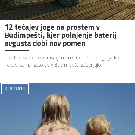
12 tečajev joge na prostem v
Budimpešti, kjer polnjenje baterij
avgusta dobi nov pomen
Poleti je najbolj ekstravaganten studio nič drugega kot
narava sama, zato se v Budimpešti začenjajo
KULTURE