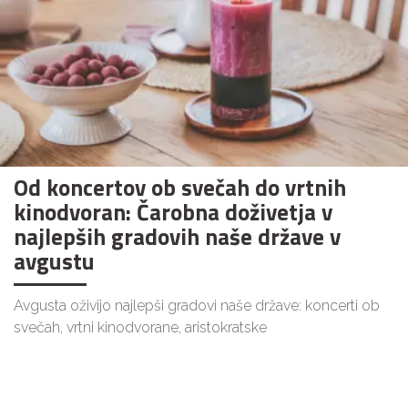
Od koncertov ob svečah do vrtnih
kinodvoran: Čarobna doživetja v
najlepših gradovih naše države v
avgustu
Avgusta oživijo najlepši gradovi naše države: koncerti ob
svečah, vrtni kinodvorane, aristokratske