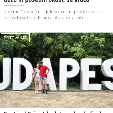
Kot smo že poročali, si je kavarna Dunapark to pomlad
privoščila kratek odmor, da bi s prenovljenim
POTOVANJE