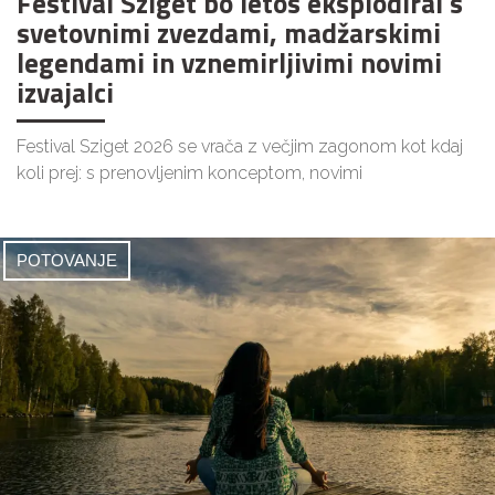
Festival Sziget bo letos eksplodiral s
svetovnimi zvezdami, madžarskimi
legendami in vznemirljivimi novimi
izvajalci
Festival Sziget 2026 se vrača z večjim zagonom kot kdaj
koli prej: s prenovljenim konceptom, novimi
POTOVANJE