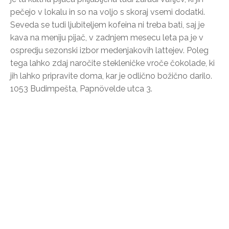
pečejo v lokalu in so na voljo s skoraj vsemi dodatki.
Seveda se tudi ljubiteljem kofeina ni treba bati, saj je
kava na meniju pijač, v zadnjem mesecu leta pa je v
ospredju sezonski izbor medenjakovih lattejev. Poleg
tega lahko zdaj naročite stekleničke vroče čokolade, ki
jih lahko pripravite doma, kar je odlično božično darilo.
1053 Budimpešta, Papnövelde utca 3.