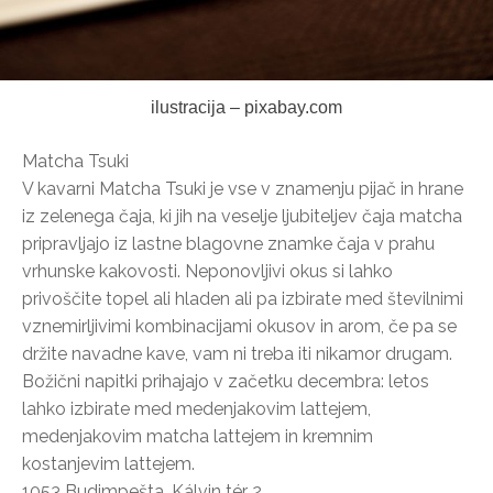
ilustracija – pixabay.com
Matcha Tsuki
V kavarni Matcha Tsuki je vse v znamenju pijač in hrane
iz zelenega čaja, ki jih na veselje ljubiteljev čaja matcha
pripravljajo iz lastne blagovne znamke čaja v prahu
vrhunske kakovosti. Neponovljivi okus si lahko
privoščite topel ali hladen ali pa izbirate med številnimi
vznemirljivimi kombinacijami okusov in arom, če pa se
držite navadne kave, vam ni treba iti nikamor drugam.
Božični napitki prihajajo v začetku decembra: letos
lahko izbirate med medenjakovim lattejem,
medenjakovim matcha lattejem in kremnim
kostanjevim lattejem.
1053 Budimpešta, Kálvin tér 2.