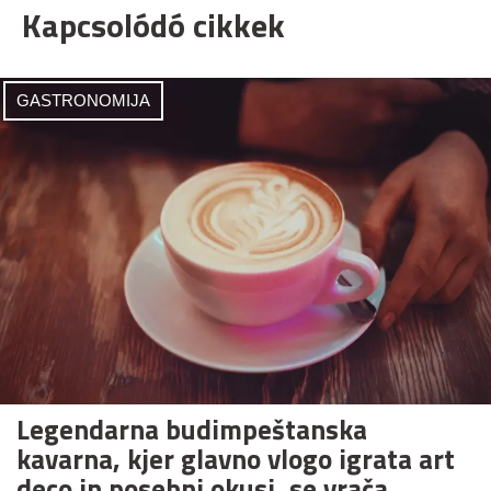
Kapcsolódó cikkek
GASTRONOMIJA
Legendarna budimpeštanska
kavarna, kjer glavno vlogo igrata art
deco in posebni okusi, se vrača