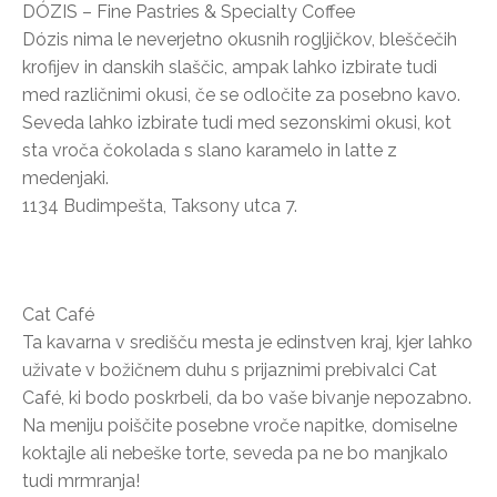
DÓZIS – Fine Pastries & Specialty Coffee
Dózis nima le neverjetno okusnih rogljičkov, bleščečih
krofijev in danskih slaščic, ampak lahko izbirate tudi
med različnimi okusi, če se odločite za posebno kavo.
Seveda lahko izbirate tudi med sezonskimi okusi, kot
sta vroča čokolada s slano karamelo in latte z
medenjaki.
1134 Budimpešta, Taksony utca 7.
Cat Café
Ta kavarna v središču mesta je edinstven kraj, kjer lahko
uživate v božičnem duhu s prijaznimi prebivalci Cat
Café, ki bodo poskrbeli, da bo vaše bivanje nepozabno.
Na meniju poiščite posebne vroče napitke, domiselne
koktajle ali nebeške torte, seveda pa ne bo manjkalo
tudi mrmranja!