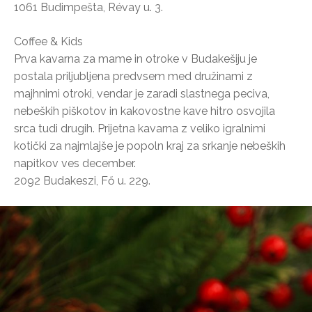
1061 Budimpešta, Révay u. 3.
Coffee & Kids
Prva kavarna za mame in otroke v Budakešiju je
postala priljubljena predvsem med družinami z
majhnimi otroki, vendar je zaradi slastnega peciva,
nebeških piškotov in kakovostne kave hitro osvojila
srca tudi drugih. Prijetna kavarna z veliko igralnimi
kotički za najmlajše je popoln kraj za srkanje nebeških
napitkov ves december.
2092 Budakeszi, Fő u. 229.