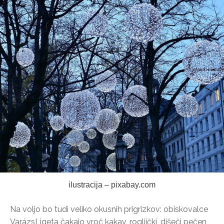
ilustracija – pixabay.com
Na voljo bo tudi veliko okusnih prigrizkov: obiskovalce
VarázsLigeta čakajo vroč kakav, rogljički, dišeči pečen