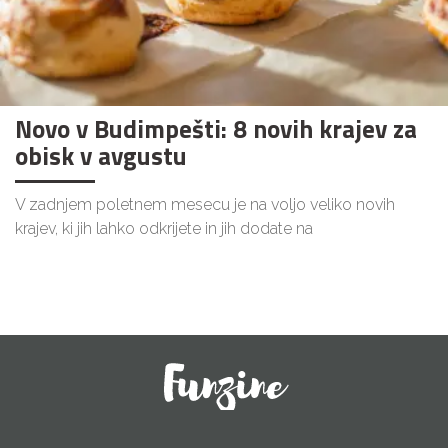
Novo v Budimpešti: 8 novih krajev za
obisk v avgustu
V zadnjem poletnem mesecu je na voljo veliko novih
krajev, ki jih lahko odkrijete in jih dodate na