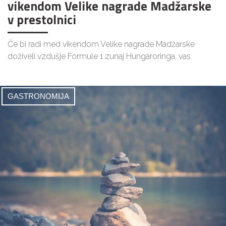
vikendom Velike nagrade Madžarske
v prestolnici
Če bi radi med vikendom Velike nagrade Madžarske
doživeli vzdušje Formule 1 zunaj Hungaroringa, vas
GASTRONOMIJA