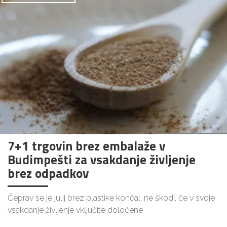
7+1 trgovin brez embalaže v
Budimpešti za vsakdanje življenje
brez odpadkov
Čeprav se je julij brez plastike končal, ne škodi, če v svoje
vsakdanje življenje vključite določene