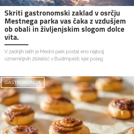
Skriti gastronomski zaklad v osrčju
Mestnega parka vas čaka z vzdušjem
ob obali in življenjskim slogom dolce
vita.
V zadnjih letih je Mestni park postal eno najbolj
vznemirljivih zbirališč v Budimpešti, kjer poleg
GASTRONOMIJA