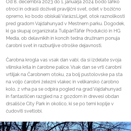
Od 8. decembra 2023 do 1. januarja 2024 bodo lahko
otroci in odrasli doživeli pravljični svet, odet v božično
opremo, ko bodo obiskali VarázsLiget, otok raznolikosti
pred gradom Vajdahunyad v Mestnem parku. Dogodek,
ki ga skupaj organizirata TulipánTäfér Produkció in HG
Media, ob delavnikih in koncih tedna družinam ponuja
čarobni svet in razburljive otroške dejavnosti.
Čarobna krogla vas vsak dan vabi, da si izdelate svoja
vilinska krila in čarobne palice. Vsak dan se vrti čarobni
vrtiljak na Čarobnem otoku, za bolj pustolovske pa sta
na voljo čarobni železni vlakec in velikansko čarobno
kolo, z vrha pa se odpira pogled na grad Vajdahunyad
in fantastičen razgled na z gozdom in drevesi obdan
drsališče City Park in okolico, ki se po temi koplje v
čudoviti svetlobi.