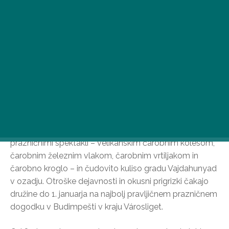
Čarobni otok (VarázsLiget) se je odprl s svojimi
prazničnimi spektakli – velikanskim čarobnim kolesom,
čarobnim železnim vlakom, čarobnim vrtiljakom in
čarobno kroglo – in čudovito kuliso gradu Vajdahunyad
v ozadju. Otroške dejavnosti in okusni prigrizki čakajo
družine do 1. januarja na najbolj pravljičnem prazničnem
dogodku v Budimpešti v kraju Városliget.