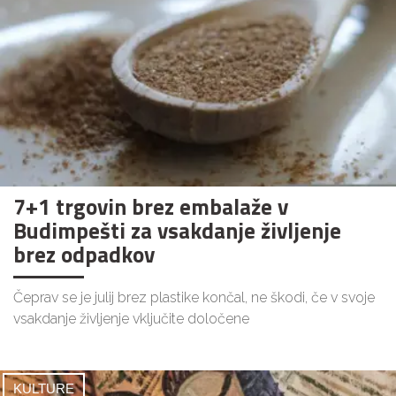
7+1 trgovin brez embalaže v
Budimpešti za vsakdanje življenje
brez odpadkov
Čeprav se je julij brez plastike končal, ne škodi, če v svoje
vsakdanje življenje vključite določene
KULTURE