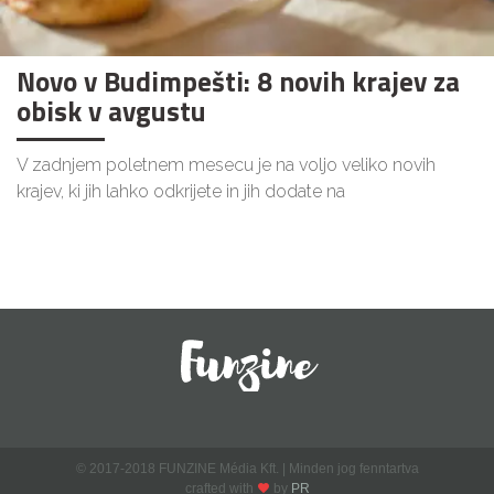
Novo v Budimpešti: 8 novih krajev za
obisk v avgustu
V zadnjem poletnem mesecu je na voljo veliko novih
krajev, ki jih lahko odkrijete in jih dodate na
© 2017-2018 FUNZINE Média Kft. | Minden jog fenntartva
crafted with
by
PR