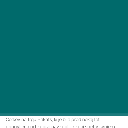
Ob bližajočih se praznikih pustimo za seboj vrvež
nakupovalnih središč in sejmov ter skupaj poiščimo
duhovno osvežitev v najlepših cerkvah prestolnice!
Župnijska cerkev svetega Frančiška Asiškega
Cerkev na trgu Bakáts, ki je bila pred nekaj leti
obnovljena od zgoraj navzdol, je zdaj spet v svojem