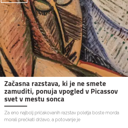
Začasna razstava, ki je ne smete
zamuditi, ponuja vpogled v Picassov
svet v mestu sonca
Za eno najbolj pričakovanih razstav poletja boste morda
morali prečkati državo, a potovanje je