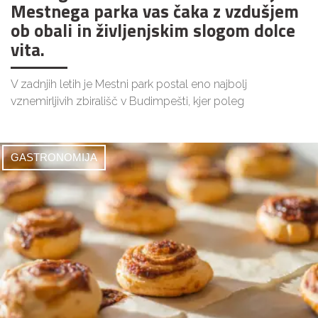
Mestnega parka vas čaka z vzdušjem
ob obali in življenjskim slogom dolce
vita.
V zadnjih letih je Mestni park postal eno najbolj
vznemirljivih zbirališč v Budimpešti, kjer poleg
GASTRONOMIJA