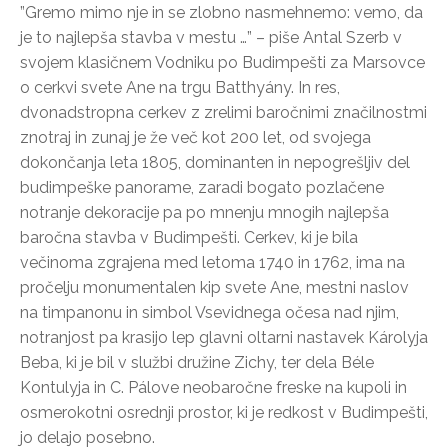
”Gremo mimo nje in se zlobno nasmehnemo: vemo, da
je to najlepša stavba v mestu …” – piše Antal Szerb v
svojem klasičnem Vodniku po Budimpešti za Marsovce
o cerkvi svete Ane na trgu Batthyány. In res,
dvonadstropna cerkev z zrelimi baročnimi značilnostmi
znotraj in zunaj je že več kot 200 let, od svojega
dokončanja leta 1805, dominanten in nepogrešljiv del
budimpeške panorame, zaradi bogato pozlačene
notranje dekoracije pa po mnenju mnogih najlepša
baročna stavba v Budimpešti. Cerkev, ki je bila
večinoma zgrajena med letoma 1740 in 1762, ima na
pročelju monumentalen kip svete Ane, mestni naslov
na timpanonu in simbol Vsevidnega očesa nad njim,
notranjost pa krasijo lep glavni oltarni nastavek Károlyja
Beba, ki je bil v službi družine Zichy, ter dela Béle
Kontulyja in C. Pálove neobaročne freske na kupoli in
osmerokotni osrednji prostor, ki je redkost v Budimpešti,
jo delajo posebno.