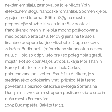
nekdanjem sijaju, zasnoval pa jo je Miklós Ybl v
eklektičnem slogu francoske romantike. Spomenik je bil
zgrajen med letoma 1866 in 1879 na mestu
preprostejše stavbe, ki so jo leta 1822 postavili
frančiškanski menihi in je bila močno poškodovana
med poplavo leta 1838, ter dvignjena na teraso s
finančno podporo kraljice Elizabete. Drugo cerkev v
združeni Budimpešti (reformirano skupnostno cerkev
na ulici Hold so odprli leto prej) so poleg Ybla zgradili
mojstri, kot so kipar Alajos Stróbl, slikarja Mór Than in
Károly Lotz ter mizar Endre Thék. Cerkev,
poimenovana po svetem Frančišku Asiškem, je s
srednjeveško obloženimi vrati, prižnico, ki je tesno
povezana s prižnico katedrale svetega Štefana na
Dunaju, in z zvezdnim stropom poslikano kripto srce in
duša mesta Ferencváros.
1092 Budimpešta, Bakáts tér 13.