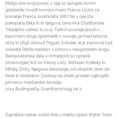
Matija obe svoji poroki, v njej so dunajski dvorni
glasbeniki izvedli kronsko mašo Franza Liszta za
kronanje Franca Jožefa leta 1867 ter v njej sta
pokopana Béla III. in njegova žena Ana Chatillonska.
Triladijsko cerkev, ki so jo Turki in pozneje jezuiti v
baročnem slogu spremenili v mošejo, je med letoma
1874 in 1896 obnovil Frigyes Schulek, ki je zasnoval tudi
sosednji Ribiški bastion, v osnovi v neogotskem slogu.
Restavratorska dela v notranjosti so opravili
strokovnjaki, kot so Károly Lotz, Bertalan Székely in
Mihály Zichy. Njegova dekoracija, od vitražnih oken do
fresk in strešnikov Zsolnay na strehi, je eden najboljših
primerov madžarske secesije.
1014 Budimpešta, Szentháromság tér 2.
Župnijska cerkev svete Ane v mestu Upper Water Town