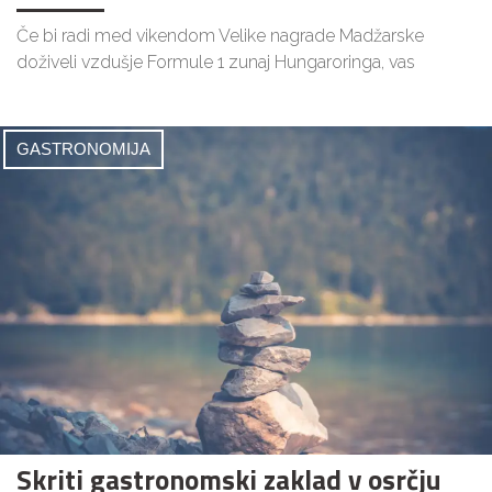
Če bi radi med vikendom Velike nagrade Madžarske
doživeli vzdušje Formule 1 zunaj Hungaroringa, vas
GASTRONOMIJA
Skriti gastronomski zaklad v osrčju