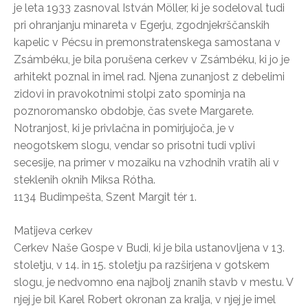
je leta 1933 zasnoval István Möller, ki je sodeloval tudi
pri ohranjanju minareta v Egerju, zgodnjekrščanskih
kapelic v Pécsu in premonstratenskega samostana v
Zsámbéku, je bila porušena cerkev v Zsámbéku, ki jo je
arhitekt poznal in imel rad. Njena zunanjost z debelimi
zidovi in pravokotnimi stolpi zato spominja na
poznoromansko obdobje, čas svete Margarete.
Notranjost, ki je privlačna in pomirjujoča, je v
neogotskem slogu, vendar so prisotni tudi vplivi
secesije, na primer v mozaiku na vzhodnih vratih ali v
steklenih oknih Miksa Rótha.
1134 Budimpešta, Szent Margit tér 1.
Matijeva cerkev
Cerkev Naše Gospe v Budi, ki je bila ustanovljena v 13.
stoletju, v 14. in 15. stoletju pa razširjena v gotskem
slogu, je nedvomno ena najbolj znanih stavb v mestu. V
njej je bil Karel Robert okronan za kralja, v njej je imel