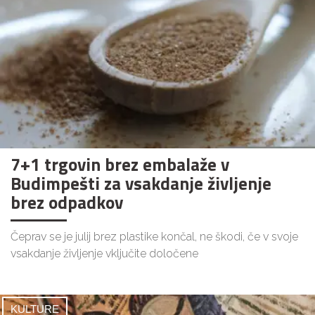
7+1 trgovin brez embalaže v
Budimpešti za vsakdanje življenje
brez odpadkov
Čeprav se je julij brez plastike končal, ne škodi, če v svoje
vsakdanje življenje vključite določene
KULTURE