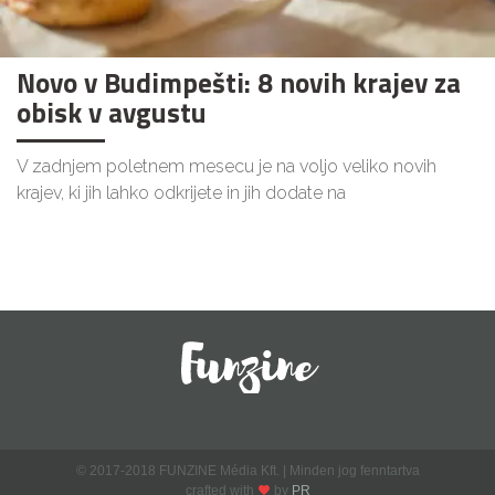
Novo v Budimpešti: 8 novih krajev za
obisk v avgustu
V zadnjem poletnem mesecu je na voljo veliko novih
krajev, ki jih lahko odkrijete in jih dodate na
© 2017-2018 FUNZINE Média Kft. | Minden jog fenntartva
crafted with
by
PR