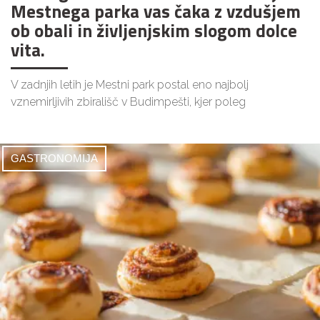
Mestnega parka vas čaka z vzdušjem
ob obali in življenjskim slogom dolce
vita.
V zadnjih letih je Mestni park postal eno najbolj
vznemirljivih zbirališč v Budimpešti, kjer poleg
GASTRONOMIJA