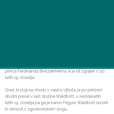
V čarobnih hribih Zemplén se nahaja lovski dvorec
princa Ferdinanda Bretzeinheima, ki je bil zgrajen v 40.
letih 19. stoletja.
Grad, ki stoji na vhodu v vasico Újhuta, je po prinčevi
družini prešel v last družine Waldbott, v šestdesetih
letih 19. stoletja pa ga je baron Frigyes Waldbott razširil
in obnovil v zgodovinskem slogu.