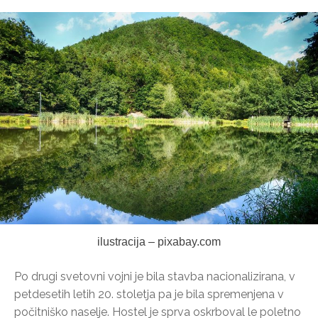
ilustracija – pixabay.com
Po drugi svetovni vojni je bila stavba nacionalizirana, v
petdesetih letih 20. stoletja pa je bila spremenjena v
počitniško naselje. Hostel je sprva oskrboval le poletno