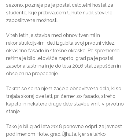
sezono, pozneje pa je postal celoletni hostel za
študente, ki je prebivalcem Újhute nudil številne
zaposlitvene možnosti.
V teh letih je stavba med obnovitvenimi in
rekonstrukcijskimi deli izgubila svoj prvotni videz,
okrašeno fasado in strešne okraske. Po spremembi
režima je bilo letovišče zaprto, grad pa je postal
zasebna lastnina in je do leta 2016 stal zapuščen in
obsojen na propadanje.
Takrat so se na njem začela obnovitvena dela, ki so
trajala skoraj dve leti, pri čemer so fasado, streho,
kapelo in nekatere druge dele stavbe vrnili v prvotno
stanje.
Tako je bil grad leta 2018 ponovno odprt za javnost
pod imenom Hotel grad Újhuta, kjer se lahko