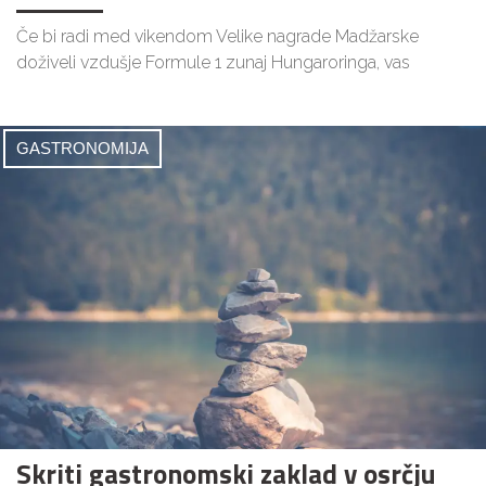
Če bi radi med vikendom Velike nagrade Madžarske
doživeli vzdušje Formule 1 zunaj Hungaroringa, vas
GASTRONOMIJA
Skriti gastronomski zaklad v osrčju