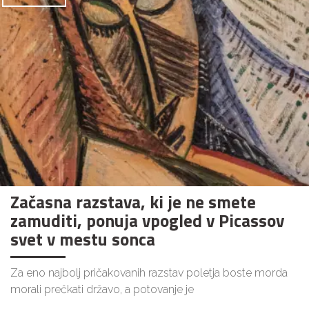
Začasna razstava, ki je ne smete
zamuditi, ponuja vpogled v Picassov
svet v mestu sonca
Za eno najbolj pričakovanih razstav poletja boste morda
morali prečkati državo, a potovanje je