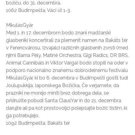
božiču, do 31. decembra.
1062 Budimpešta, Váci út 1-3.
MikulásGyár
Med 1. in 17. decembrom bodo znani madžarski
glasbeniki koncertirali za plemenit namen na Bakáts tér
v Ferencvárosu. Izvajalci različnih glasbenih zvrsti (med
njimi Barna Pély, Matiné Orchestra, Gigi Radics, DR BRS,
Animal Cannibals in Viktor Varga) bodo stopili na oder v
podporo nacionalno znanemu dobrodelnemu festivalu
MikulásGyár, ki bo 6. decembra v Budimpešti gostil tudi
Joulupukkija, laponskega Božička. Če verjamete, da
prazniki ne morejo miniti brez dobrega dela, se
pridružite pobudi Santa ClausYar in do 21. decembra
darujte ali pa kot prostovoljci polepšajte božič tistim, ki
ga potrebujejo.
1092 Budimpešta, Bakáts tér