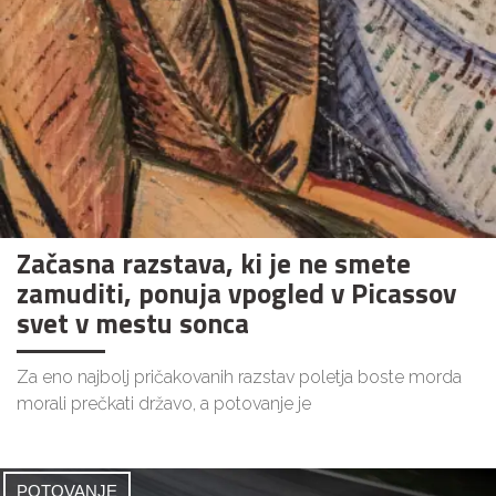
Začasna razstava, ki je ne smete
zamuditi, ponuja vpogled v Picassov
svet v mestu sonca
Za eno najbolj pričakovanih razstav poletja boste morda
morali prečkati državo, a potovanje je
POTOVANJE