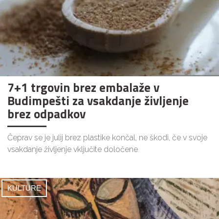
7+1 trgovin brez embalaže v
Budimpešti za vsakdanje življenje
brez odpadkov
Čeprav se je julij brez plastike končal, ne škodi, če v svoje
vsakdanje življenje vključite določene
KULTURE