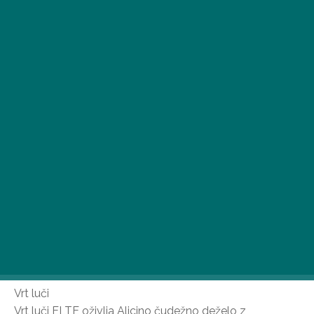
Težko si predstavljamo boljše darilo od skupnih
doživetij, zato vam ob bližajočem se prazniku ljubezni
ponujamo 5 čudovitih družinskih dogodkov, v katerih
lahko uživate.
Vrt luči
Vrt luči ELTE oživlja Alicino čudežno deželo z