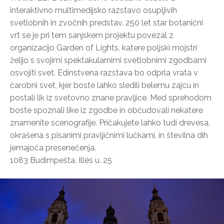
interaktivno multimedijsko razstavo osupljivih
svetlobnih in zvočnih predstav. 250 let star botanični
vrt se je pri tem sanjskem projektu povezal z
organizacijo Garden of Lights, katere poljski mojstri
želijo s svojimi spektakularnimi svetlobnimi zgodbami
osvojiti svet. Edinstvena razstava bo odprla vrata v
čarobni svet, kjer boste lahko sledili belemu zajcu in
postali lik iz svetovno znane pravljice. Med sprehodom
boste spoznali like iz zgodbe in občudovali nekatere
znamenite scenografije. Pričakujete lahko tudi drevesa,
okrašena s pisanimi pravljičnimi lučkami, in številna dih
jemajoča presenečenja.
1083 Budimpešta, Illés u. 25