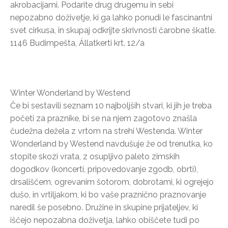
akrobacijami. Podarite drug drugemu in sebi
nepozabno doživetje, ki ga lahko ponudi le fascinantni
svet cirkusa, in skupaj odkrijte skrivnosti čarobne škatle.
1146 Budimpešta, Állatkerti krt. 12/a
Winter Wonderland by Westend
Če bi sestavili seznam 10 najboljših stvari, ki jih je treba
početi za praznike, bi se na njem zagotovo znašla
čudežna dežela z vrtom na strehi Westenda. Winter
Wonderland by Westend navdušuje že od trenutka, ko
stopite skozi vrata, z osupljivo paleto zimskih
dogodkov (koncerti, pripovedovanje zgodb, obrti),
drsališčem, ogrevanim šotorom, dobrotami, ki ogrejejo
dušo, in vrtiljakom, ki bo vaše praznično praznovanje
naredil še posebno. Družine in skupine prijateljev, ki
iščejo nepozabna doživetja, lahko obiščete tudi po