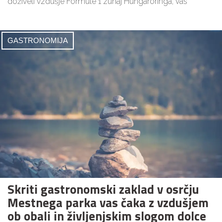
doživeli vzdušje Formule 1 zunaj Hungaroringa, vas
GASTRONOMIJA
Skriti gastronomski zaklad v osrčju
Mestnega parka vas čaka z vzdušjem
ob obali in življenjskim slogom dolce