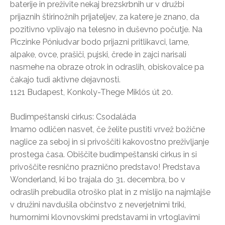
baterije in preživite nekaj brezskrbnih ur v družbi
prijaznih štirinožnih prijateljev, za katere je znano, da
pozitivno vplivajo na telesno in duševno počutje. Na
Piczinke Póniudvar bodo prijazni pritlikavci, lame,
alpake, ovce, prašiči, pujski, črede in zajci narisali
nasmehe na obraze otrok in odraslih, obiskovalce pa
čakajo tudi aktivne dejavnosti.
1121 Budapest, Konkoly-Thege Miklós út 20.
Budimpeštanski cirkus: Csodaláda
Imamo odličen nasvet, če želite pustiti vrvež božične
naglice za seboj in si privoščiti kakovostno preživljanje
prostega časa. Obiščite budimpeštanski cirkus in si
privoščite resnično praznično predstavo! Predstava
Wonderland, ki bo trajala do 31. decembra, bo v
odraslih prebudila otroško plat in z mislijo na najmlajše
v družini navdušila občinstvo z neverjetnimi triki,
humornimi klovnovskimi predstavami in vrtoglavimi