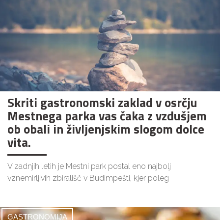
Skriti gastronomski zaklad v osrčju
Mestnega parka vas čaka z vzdušjem
ob obali in življenjskim slogom dolce
vita.
V zadnjih letih je Mestni park postal eno najbolj
vznemirljivih zbirališč v Budimpešti, kjer poleg
GASTRONOMIJA