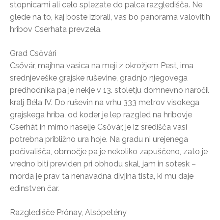
stopnicami ali celo splezate do palca razgledišča. Ne
glede na to, kaj boste izbrali, vas bo panorama valovitih
hribov Cserhata prevzela.
Grad Csővári
Csővár, majhna vasica na meji z okrožjem Pest, ima
srednjeveške grajske ruševine, gradnjo njegovega
predhodnika pa je nekje v 13. stoletju domnevno naročil
kralj Béla IV. Do ruševin na vrhu 333 metrov visokega
grajskega hriba, od koder je lep razgled na hribovje
Cserhát in mirno naselje Csővár, je iz središča vasi
potrebna približno ura hoje. Na gradu ni urejenega
počivališča, območje pa je nekoliko zapuščeno, zato je
vredno biti previden pri obhodu skal, jam in sotesk –
morda je prav ta nenavadna divjina tista, ki mu daje
edinstven čar.
Razgledišče Prónay, Alsópetény