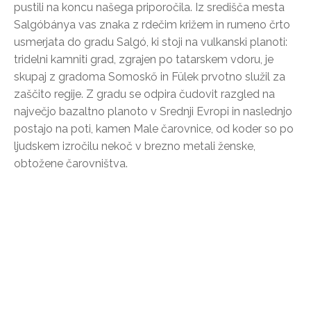
pustili na koncu našega priporočila. Iz središča mesta
Salgóbánya vas znaka z rdečim križem in rumeno črto
usmerjata do gradu Salgó, ki stoji na vulkanski planoti:
tridelni kamniti grad, zgrajen po tatarskem vdoru, je
skupaj z gradoma Somoskő in Fülek prvotno služil za
zaščito regije. Z gradu se odpira čudovit razgled na
največjo bazaltno planoto v Srednji Evropi in naslednjo
postajo na poti, kamen Male čarovnice, od koder so po
ljudskem izročilu nekoč v brezno metali ženske,
obtožene čarovništva.