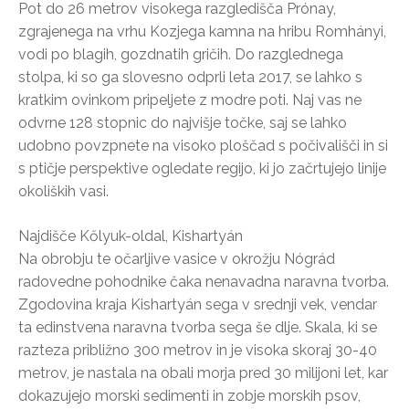
Pot do 26 metrov visokega razgledišča Prónay,
zgrajenega na vrhu Kozjega kamna na hribu Romhányi,
vodi po blagih, gozdnatih gričih. Do razglednega
stolpa, ki so ga slovesno odprli leta 2017, se lahko s
kratkim ovinkom pripeljete z modre poti. Naj vas ne
odvrne 128 stopnic do najvišje točke, saj se lahko
udobno povzpnete na visoko ploščad s počivališči in si
s ptičje perspektive ogledate regijo, ki jo začrtujejo linije
okoliških vasi.
Najdišče Kőlyuk-oldal, Kishartyán
Na obrobju te očarljive vasice v okrožju Nógrád
radovedne pohodnike čaka nenavadna naravna tvorba.
Zgodovina kraja Kishartyán sega v srednji vek, vendar
ta edinstvena naravna tvorba sega še dlje. Skala, ki se
razteza približno 300 metrov in je visoka skoraj 30-40
metrov, je nastala na obali morja pred 30 milijoni let, kar
dokazujejo morski sedimenti in zobje morskih psov,