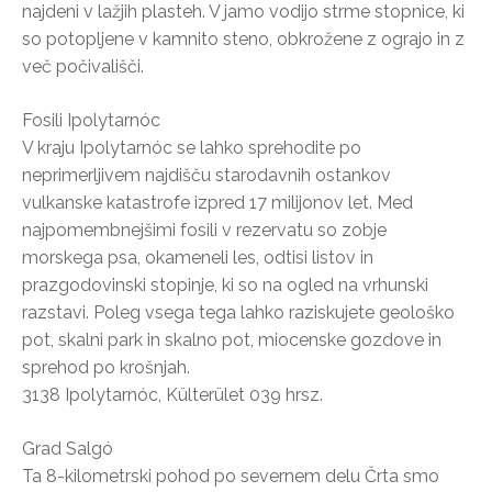
najdeni v lažjih plasteh. V jamo vodijo strme stopnice, ki
so potopljene v kamnito steno, obkrožene z ograjo in z
več počivališči.
Fosili Ipolytarnóc
V kraju Ipolytarnóc se lahko sprehodite po
neprimerljivem najdišču starodavnih ostankov
vulkanske katastrofe izpred 17 milijonov let. Med
najpomembnejšimi fosili v rezervatu so zobje
morskega psa, okameneli les, odtisi listov in
prazgodovinski stopinje, ki so na ogled na vrhunski
razstavi. Poleg vsega tega lahko raziskujete geološko
pot, skalni park in skalno pot, miocenske gozdove in
sprehod po krošnjah.
3138 Ipolytarnóc, Külterület 039 hrsz.
Grad Salgó
Ta 8-kilometrski pohod po severnem delu Črta smo