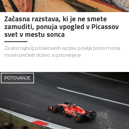
Začasna razstava, ki je ne smete
zamuditi, ponuja vpogled v Picassov
svet v mestu sonca
Za eno najbolj pričakovanih razstav poletja boste morda
morali prečkati državo, a potovanje je
POTOVANJE