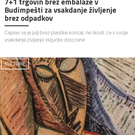
7+1 trgovin brez embalaže v
Budimpešti za vsakdanje življenje
brez odpadkov
Čeprav se je julij brez plastike končal, ne škodi, če v svoje
vsakdanje življenje vključite določene
KULTURE