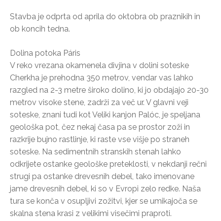
Stavba je odprta od aprila do oktobra ob praznikih in
ob koncih tedna.
Dolina potoka Páris
V reko vrezana okamenela divjina v dolini soteske
Cherkha je prehodna 350 metrov, vendar vas lahko
razgled na 2-3 metre široko dolino, ki jo obdajajo 20-30
metrov visoke stene, zadrži za več ur. V glavni veji
soteske, znani tudi kot Veliki kanjon Palóc, je speljana
geološka pot, čez nekaj časa pa se prostor zoži in
razkrije bujno rastlinje, ki raste vse višje po straneh
soteske. Na sedimentnih stranskih stenah lahko
odkrijete ostanke geološke preteklosti, v nekdanji rečni
strugi pa ostanke drevesnih debel, tako imenovane
jame drevesnih debel, ki so v Evropi zelo redke. Naša
tura se konča v osupljivi zožitvi, kjer se umikajoča se
skalna stena krasi z velikimi visečimi praproti.