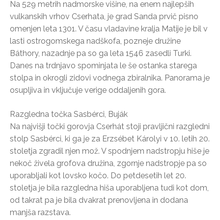
Na 529 metrih nadmorske višine, na enem najlepših
vulkanskih vrhov Cserhata, je grad Sanda prvič pisno
omenjen leta 1301. V času vladavine kralja Matije je bil v
lasti ostrogomskega nadškofa, pozneje družine
Báthory, nazadnje pa so ga leta 1546 zasedli Turki.
Danes na trdnjavo spominjata le še ostanka starega
stolpa in okrogli zidovi vodnega zbiralnika. Panorama je
osupljiva in vključuje verige oddaljenih gora.
Razgledna točka Sasbérci, Buják
Na najvišji točki gorovja Cserhát stoji pravljični razgledni
stolp Sasbérci, ki ga je za Erzsébet Károlyi v 10. letih 20.
stoletja zgradil njen mož. V spodnjem nadstropju hiše je
nekoč živela grofova družina, zgornje nadstropje pa so
uporabljali kot lovsko kočo. Do petdesetih let 20.
stoletja je bila razgledna hiša uporabljena tudi kot dom,
od takrat pa je bila dvakrat prenovljena in dodana
manjša razstava.