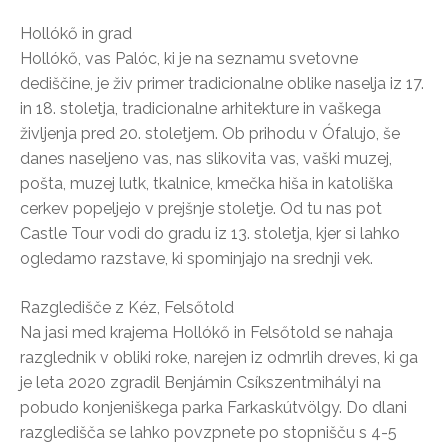
Hollókő in grad
Hollókő, vas Palóc, ki je na seznamu svetovne
dediščine, je živ primer tradicionalne oblike naselja iz 17.
in 18. stoletja, tradicionalne arhitekture in vaškega
življenja pred 20. stoletjem. Ob prihodu v Ófalujo, še
danes naseljeno vas, nas slikovita vas, vaški muzej,
pošta, muzej lutk, tkalnice, kmečka hiša in katoliška
cerkev popeljejo v prejšnje stoletje. Od tu nas pot
Castle Tour vodi do gradu iz 13. stoletja, kjer si lahko
ogledamo razstave, ki spominjajo na srednji vek.
Razgledišče z Kéz, Felsőtold
Na jasi med krajema Hollókő in Felsőtold se nahaja
razglednik v obliki roke, narejen iz odmrlih dreves, ki ga
je leta 2020 zgradil Benjámin Csíkszentmihályi na
pobudo konjeniškega parka Farkaskútvölgy. Do dlani
razgledišča se lahko povzpnete po stopnišču s 4-5