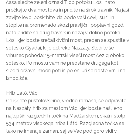
časa sledite zeleni oznaki T ob potoku Lósi, nato
prečkajte dva mostova in pridite na širok travnik. Na jasi
zavijte levo, poskrbite, da bodo vaši čevlji suhi, in
stopite na promenado skozi pravljični poplavni gozd,
nato pridite na drug travnik in nazaj v dolino potoka
Lósi, kjer boste srečali dvižni most, preden se spustite v
sotesko Gyadai, ki je del reke Naszály. Sledi le še
vrhunec pohoda: 15-metrski viseči most čez globoko
sotesko. Po mostu vam ne preostane drugega kot
slediti državni modri poti in po eni uri se boste vrnili na
izhodišče.
Hrib Látó, Vác
Če iščete pustolovščino, vredno romana, se odpravite
na Naszály, hrib za mestom Vác, kjer boste našli eno
najlepših razglednih točk na Madžarskem, skalni stolp
534 metrov visokega hriba Látó. Razgledna točka se
tako ne imenuje zaman, saj se Vác pod goro vidi v