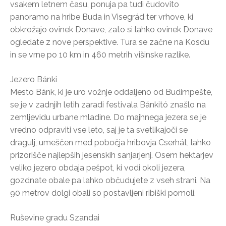
vsakem letnem času, ponuja pa tudi čudovito
panoramo na hribe Buda in Visegrád ter vrhove, ki
obkrožajo ovinek Donave, zato si lahko ovinek Donave
ogledate z nove perspektive. Tura se začne na Kosdu
in se vrne po 10 km in 460 metrih višinske razlike.
Jezero Bánki
Mesto Bánk, ki je uro vožnje oddaljeno od Budimpešte,
se je v zadnjih letih zaradi festivala Bánkitó znašlo na
zemljevidu urbane mladine. Do majhnega jezera se je
vredno odpraviti vse leto, saj je ta svetlikajoči se
dragulj, umeščen med pobočja hribovja Cserhát, lahko
prizorišče najlepših jesenskih sanjarjenj. Osem hektarjev
veliko jezero obdaja pešpot, ki vodi okoli jezera,
gozdnate obale pa lahko občudujete z vseh strani. Na
90 metrov dolgi obali so postavljeni ribiški pomoli.
Ruševine gradu Szandai