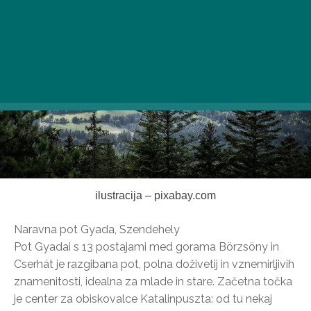
ilustracija – pixabay.com
Naravna pot Gyada, Szendehely
Pot Gyadai s 13 postajami med gorama Börzsöny in
Cserhát je razgibana pot, polna doživetij in vznemirljivih
znamenitosti, idealna za mlade in stare. Začetna točka
je center za obiskovalce Katalinpuszta: od tu nekaj